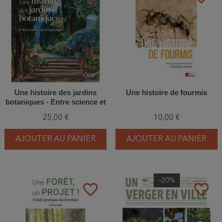
Une histoire des jardins
Une histoire de fourmis
botaniques - Entre science et
art paysager
25,00 €
10,00 €
AJOUTER AU PANIER
AJOUTER AU PANIER
-20%
favorite_border
favorite_border