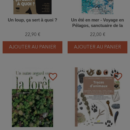
Un loup, ça sert à quoi ?
Un été en mer - Voyage en
Pélagos, sanctuaire de la
Méditerranée
22,90 €
22,00 €
AJOUTER AU PANIER
AJOUTER AU PANIER
favorite_border
favorite_border