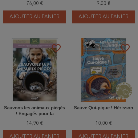
76,00 €
9,00 €
AJOUTER AU PANIER
AJOUTER AU PANIER
favorite_border
favorite_border
Sauvons les animaux piégés
Sauve Qui-pique ! Hérisson
! Engagés pour la
biodiversité
14,90 €
10,00 €
AJOUTER AU PANIER
AJOUTER AU PANIER