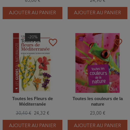
65,00 €
24,90 €
indices
AJOUTER AU PANIER
AJOUTER AU PANIER
-20%
favorite_border
favorite_border
Toutes les Fleurs de
Toutes les couleurs de la
Méditerranée
nature
30,40 €
24,32 €
23,00 €
AJOUTER AU PANIER
AJOUTER AU PANIER