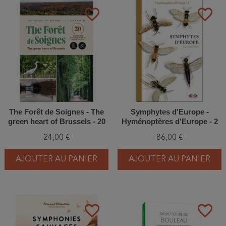
favorite_border
favorite_border
The Forêt de Soignes - The
Symphytes d'Europe -
green heart of Brussels - 20
Hyménoptères d'Europe - 2
walking and cycling routes to
24,00 €
86,00 €
escape the city
AJOUTER AU PANIER
AJOUTER AU PANIER
favorite_border
favorite_border