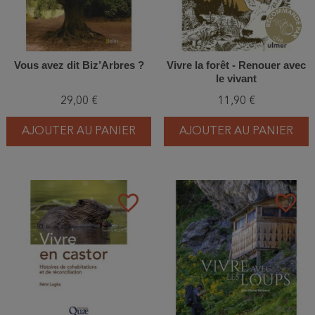
Vous avez dit Biz’Arbres ?
Vivre la forêt - Renouer avec
le vivant
29,00 €
11,90 €
AJOUTER AU PANIER
AJOUTER AU PANIER
favorite_border
favorite_border