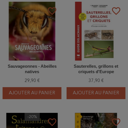
favorite_border
favorite_border
Sauvageonnes - Abeilles
Sauterelles, grillons et
natives
criquets d'Europe
occidentale
29,90 €
37,90 €
AJOUTER AU PANIER
AJOUTER AU PANIER
-20%
favorite_border
favorite_border