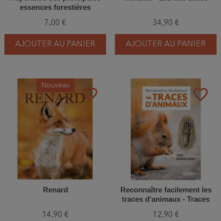
essences forestières
7,00 €
34,90 €
AJOUTER AU PANIER
AJOUTER AU PANIER
Nouveau
favorite_border
favorite_border
Renard
Reconnaître facilement les
traces d'animaux - Traces
grande nature
14,90 €
12,90 €