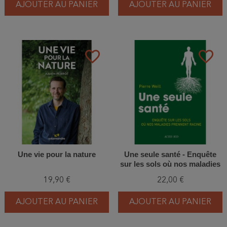
AJOUTER AU PANIER
AJOUTER AU PANIER
favorite_border
favorite_border
Une vie pour la nature
Une seule santé - Enquête
sur les sols où nos maladies
prennent racine
19,90 €
22,00 €
AJOUTER AU PANIER
AJOUTER AU PANIER