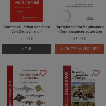
Rothmaler - Exkursionsflora
Ripisylves et forêts alluviales
Von Deutschland -
- Connaissances et gestion
Gefäßpflanzen : Atlasband
en contexte de changements
55,00 €
36,00 €
globaux
VOIR
AJOUTER AU PANIER
favorite_border
favorite_border