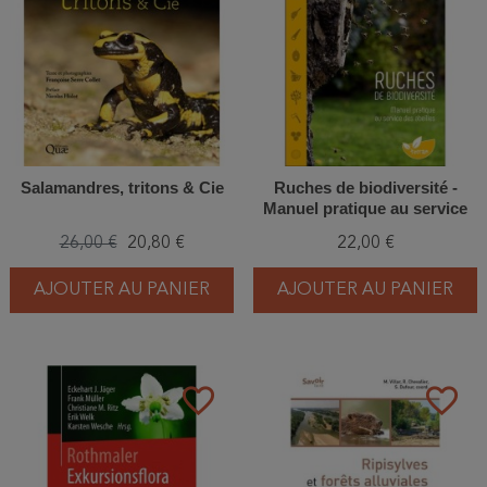
Salamandres, tritons & Cie
Ruches de biodiversité -
Manuel pratique au service
des abeilles
26,00 €
20,80 €
22,00 €
AJOUTER AU PANIER
AJOUTER AU PANIER
favorite_border
favorite_border