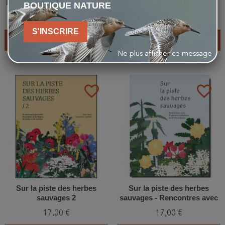
Identifier faune, flore, laisses
cahier des indices de
BOUTIQUE NATURE
de mer et objets échoués
présence du castor et
24,90 €
11,00 €
conseils d'observation
S'INSCRIRE
AJOUTER AU PANIER
AJOUTER AU PANIER
Ne plus afficher ce message
favorite_border
favorite_border
Sur la piste des herbes
Sur la piste des herbes
sauvages 2
sauvages - Rencontres avec
21 plantes indigènes au fil
17,00 €
17,00 €
des saisons