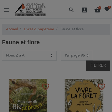
favorite
0
menu
search
account_box
shopping_basket
0
Accueil
Livres & papeterie
Faune et flore
Faune et flore
FILTRER
favorite_border
favorite_border