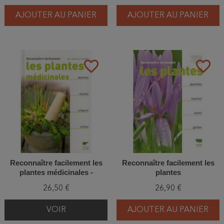
AJOUTER AU PANIER
AJOUTER AU PANIER
favorite_border
favorite_border
Reconnaître facilement les
Reconnaître facilement les
plantes médicinales -
plantes
Identifier, récolter, préparer,
26,50 €
26,90 €
utiliser
VOIR
AJOUTER AU PANIER