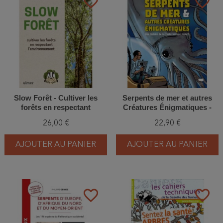
favorite_border
favorite_border
Slow Forêt - Cultiver les
Serpents de mer et autres
forêts en respectant
Créatures Énigmatiques -
l'environnement
Une Histoire de la
26,00 €
22,90 €
Cryptozoologie T1
AJOUTER AU PANIER
AJOUTER AU PANIER
favorite_border
favorite_border