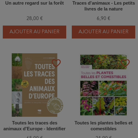
Un autre regard sur la forêt
Traces d'animaux - Les petits
livres de la nature
28,00 €
6,90 €
AJOUTER AU PANIER
AJOUTER AU PANIER
favorite_border
favorite_border
Toutes les traces des
Toutes les plantes belles et
animaux d'Europe - Identifier
comestibles
et interpréter traces et