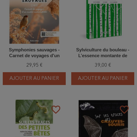
Symphonies sauvages -
Sylviculture du bouleau -
Carnet de voyages d'un
L’essence montante de
audio-naturaliste
l’Europe occidentale
29,95 €
39,00 €
AJOUTER AU PANIER
AJOUTER AU PANIER
favorite_border
favorite_border