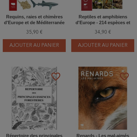
Requins, raies et chimères
Reptiles et amphibiens
d'Europe et de Méditerranée
d'Europe - 214 espèces et
sous-espèces
35,90 €
34,90 €
AJOUTER AU PANIER
AJOUTER AU PANIER
favorite_border
favorite_border
Répertoire des principales
Renards - Les mal-aimés