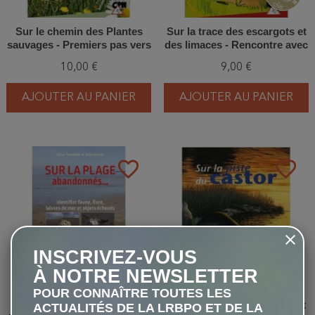
Sur le chemin des Plantes
Sur la trace des escargots et
sauvages - Premiers pas vers
des limaces - Rencontre avec
la botanique amusante
les gastéropodes terrestres
10,00 €
9,00 €
AJOUTER AU PANIER
AJOUTER AU PANIER
favorite_border
favorite_border
INSCRIVEZ-VOUS
À NOTRE NEWSLETTER
POUR CONNAÎTRE TOUTES LES
Sur la plage abandonnés...
Sur la piste du Castor - Petit
ACTUALITÉS DE LA LRBPO ET DE LA