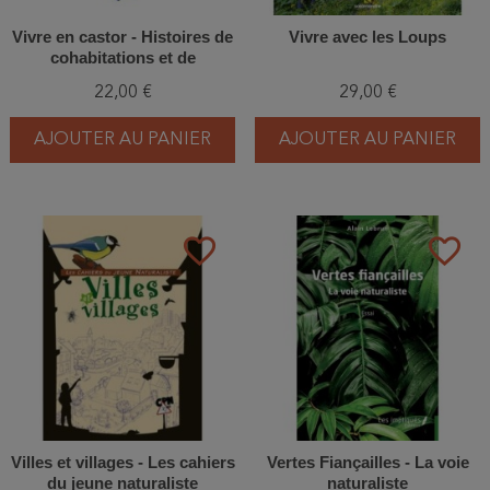
Vivre en castor - Histoires de
Vivre avec les Loups
cohabitations et de
réconciliation
22,00 €
29,00 €
AJOUTER AU PANIER
AJOUTER AU PANIER
favorite_border
favorite_border
Villes et villages - Les cahiers
Vertes Fiançailles - La voie
du jeune naturaliste
naturaliste