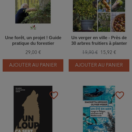
Une forêt, un projet ! Guide
Un verger en ville - Près de
pratique du forestier
30 arbres fruitiers à planter
dans son petit jardin ou sur
29,00 €
19,90 €
15,92 €
son balcon
AJOUTER AU PANIER
AJOUTER AU PANIER
favorite_border
favorite_border