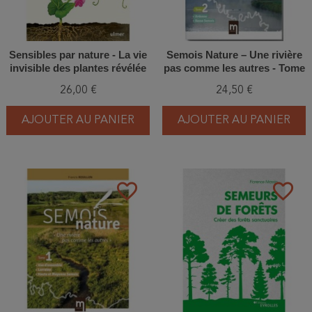
Sensibles par nature - La vie
Semois Nature – Une rivière
invisible des plantes révélée
pas comme les autres - Tome
par les sciences
2
26,00 €
24,50 €
AJOUTER AU PANIER
AJOUTER AU PANIER
favorite_border
favorite_border