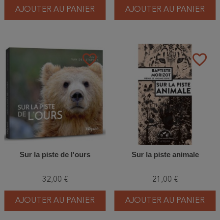
AJOUTER AU PANIER
AJOUTER AU PANIER
favorite_border
favorite_border
Sur la piste de l'ours
Sur la piste animale
32,00 €
21,00 €
AJOUTER AU PANIER
AJOUTER AU PANIER