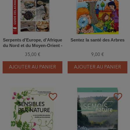
Serpents d'Europe, d'Afrique
Sentez la santé des Arbres
du Nord et du Moyen-Orient -
Les 146 espèces du
35,00 €
9,00 €
Paléarctique occidental
AJOUTER AU PANIER
AJOUTER AU PANIER
favorite_border
favorite_border