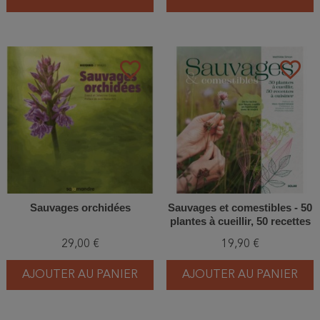
favorite_border
favorite_border
Sauvages orchidées
Sauvages et comestibles - 50
plantes à cueillir, 50 recettes
à cuisiner
29,00 €
19,90 €
AJOUTER AU PANIER
AJOUTER AU PANIER