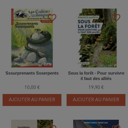
favorite_border
favorite_border
Sssurprenants Ssserpents
Sous la forêt - Pour survivre
il faut des alliés
10,00 €
19,90 €
AJOUTER AU PANIER
AJOUTER AU PANIER