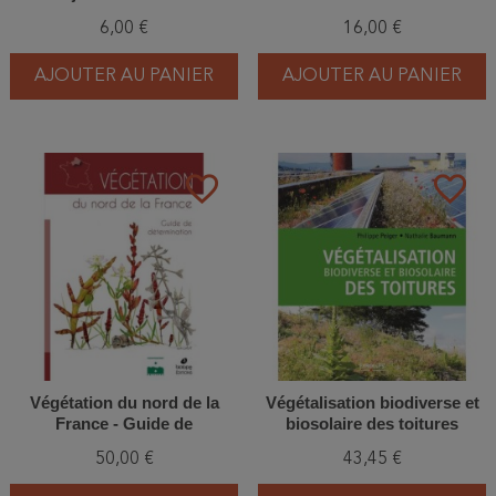
6,00 €
16,00 €
AJOUTER AU PANIER
AJOUTER AU PANIER
favorite_border
favorite_border
Végétation du nord de la
Végétalisation biodiverse et
France - Guide de
biosolaire des toitures
détermination
50,00 €
43,45 €