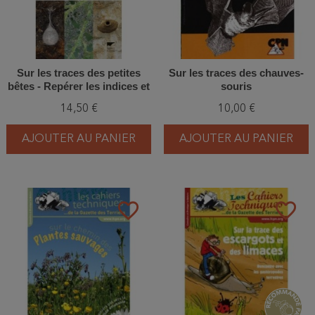
Sur les traces des petites
Sur les traces des chauves-
bêtes - Repérer les indices et
souris
identifier leurs auteurs
14,50 €
10,00 €
AJOUTER AU PANIER
AJOUTER AU PANIER
favorite_border
favorite_border