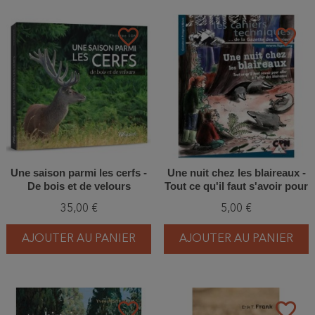
favorite_border
favorite_border
Une saison parmi les cerfs -
Une nuit chez les blaireaux -
De bois et de velours
Tout ce qu'il faut s'avoir pour
aller à l'affût des blaireaux
35,00 €
5,00 €
AJOUTER AU PANIER
AJOUTER AU PANIER
favorite_border
favorite_border