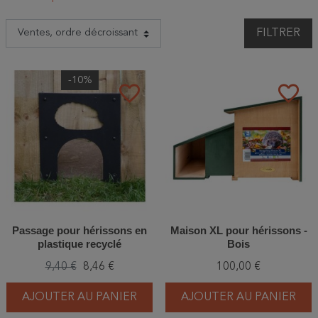
FILTRER
-10%
favorite_border
favorite_border
Passage pour hérissons en
Maison XL pour hérissons -
plastique recyclé
Bois
9,40 €
8,46 €
100,00 €
AJOUTER AU PANIER
AJOUTER AU PANIER