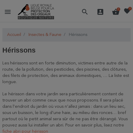
favorite
0
menu
search
account_box
shopping_basket
0
Accueil
Insectes & Faune
Hérissons
Hérissons
Les hérissons sont en forte diminution, victimes entre autre de la
route, de la pollution, des pesticides, des piscines, des clôtures,
des filets de protection, des animaux domestiques, … La liste est
longue.
Le hérisson dans votre jardin sera particulièrement content de
trouver un abri comme ceux que nous proposons. Il sera placé
dans l’endroit du jardin où vous n’allez jamais : dans un lieu sec,
sous un buisson, le long d’une haie, au milieu des ronces… bref
partout où le petit animal sera sûr de ne pas être dérangé. Vous
pouvez aussi lui installer un abri. Pour en savoir plus, lisez notre
fiche abri pour hérisson