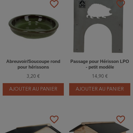
favorite_border
favorite_border
Abreuvoir/Soucoupe rond
Passage pour Hérisson LPO
pour hérissons
- petit modèle
3,20 €
14,90 €
AJOUTER AU PANIER
AJOUTER AU PANIER
favorite_border
favorite_border