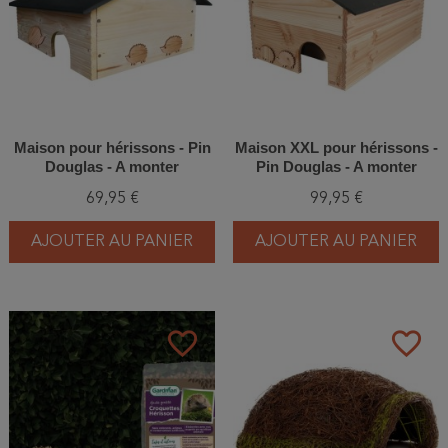
Maison pour hérissons - Pin
Maison XXL pour hérissons -
Douglas - A monter
Pin Douglas - A monter
69,95 €
99,95 €
AJOUTER AU PANIER
AJOUTER AU PANIER
favorite_border
favorite_border