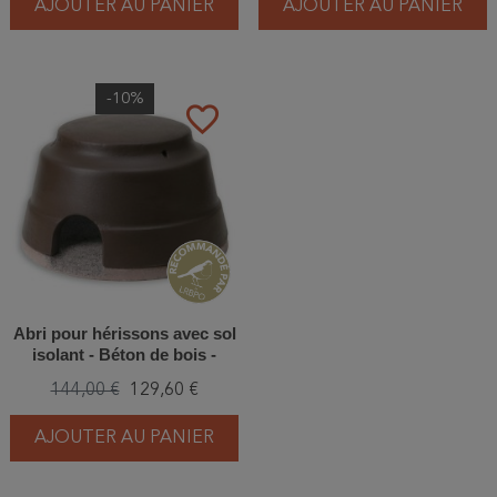
AJOUTER AU PANIER
AJOUTER AU PANIER
-10%
favorite_border
Abri pour hérissons avec sol
isolant - Béton de bois -
Schwegler (390/4)
144,00 €
129,60 €
AJOUTER AU PANIER