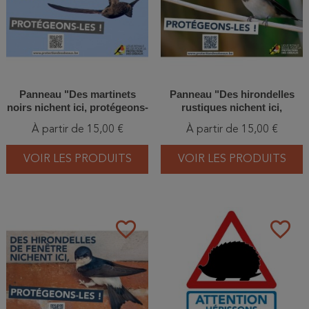
Panneau "Des martinets
Panneau "Des hirondelles
noirs nichent ici, protégeons-
rustiques nichent ici,
les !"
protégeons-les !"
À partir de 15,00 €
À partir de 15,00 €
VOIR LES PRODUITS
VOIR LES PRODUITS
favorite_border
favorite_border