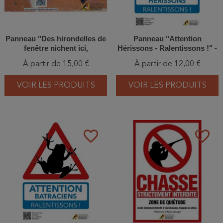
Panneau "Des hirondelles de
Panneau "Attention
fenêtre nichent ici,
Hérissons - Ralentissons !" -
protégeons-les !"
Format vertical
À partir de 15,00 €
À partir de 12,00 €
VOIR LES PRODUITS
VOIR LES PRODUITS
favorite_border
favorite_border