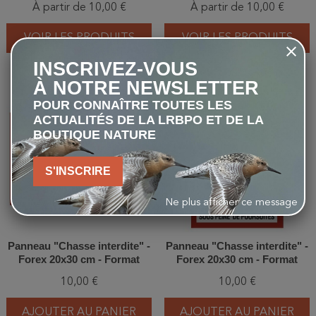
À partir de 10,00 €
À partir de 10,00 €
20x30cm/30x40cm/40x60cm -
20x30cm/40x60cm - Format
Visuel rond
horizontal
VOIR LES PRODUITS
VOIR LES PRODUITS
INSCRIVEZ-VOUS
À NOTRE NEWSLETTER
favorite_border
favorite_border
POUR CONNAÎTRE TOUTES LES
ACTUALITÉS DE LA LRBPO ET DE LA
BOUTIQUE NATURE
S'INSCRIRE
Ne plus afficher ce message
Panneau "Chasse interdite" -
Panneau "Chasse interdite" -
Forex 20x30 cm - Format
Forex 20x30 cm - Format
horizontal
vertical
10,00 €
10,00 €
AJOUTER AU PANIER
AJOUTER AU PANIER