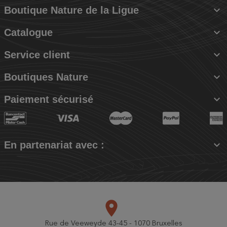

Boutique Nature de la Ligue

Catalogue

Service client

Boutiques Nature

Paiement sécurisé

En partenariat avec :
place
Rue de Veeweyde 43-45 - 1070 Bruxelles