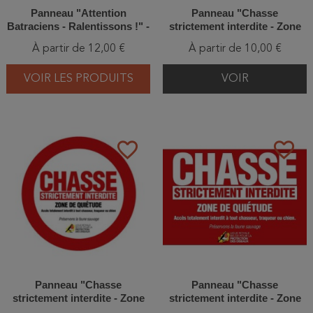
Panneau "Attention
Panneau "Chasse
Batraciens - Ralentissons !" -
strictement interdite - Zone
Format vertical
de quiétude" - Forex
À partir de 12,00 €
À partir de 10,00 €
20x30cm/30x45cm/40x60cm -
Format vertical
VOIR LES PRODUITS
VOIR
favorite_border
favorite_border
Panneau "Chasse
Panneau "Chasse
strictement interdite - Zone
strictement interdite - Zone
de quiétude" - Forex
de quiétude" - Forex