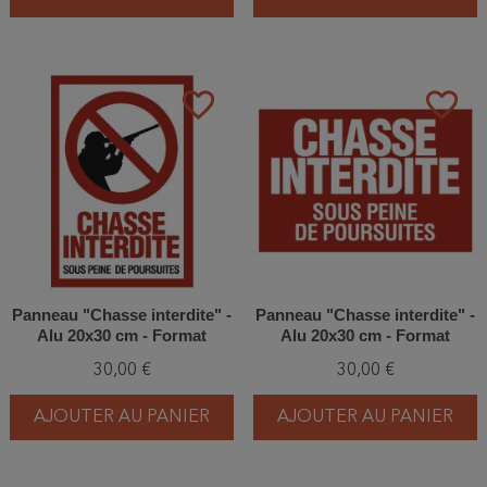
favorite_border
favorite_border
Panneau "Chasse interdite" -
Panneau "Chasse interdite" -
Alu 20x30 cm - Format
Alu 20x30 cm - Format
vertical - Alu type dibond
horizontal - Alu type dibond
30,00 €
30,00 €
AJOUTER AU PANIER
AJOUTER AU PANIER