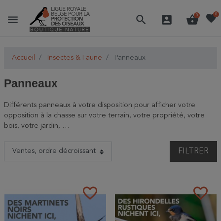
favorite
0
menu
search
account_box
shopping_basket
0
Accueil
Insectes & Faune
Panneaux
Panneaux
Différents panneaux à votre disposition pour afficher votre
opposition à la chasse sur votre terrain, votre propriété, votre
bois, votre jardin, …
FILTRER
favorite_border
favorite_border