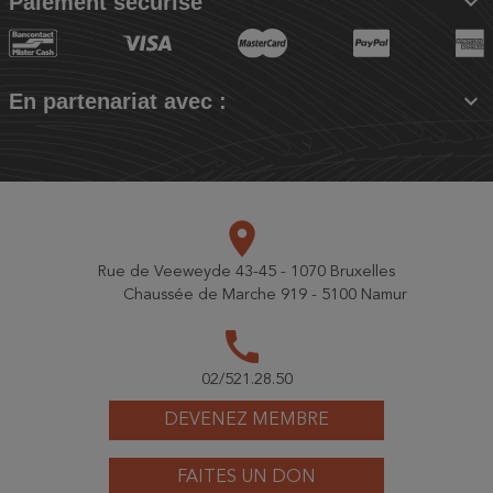

Paiement sécurisé

En partenariat avec :
place
Rue de Veeweyde 43-45 - 1070 Bruxelles
Chaussée de Marche 919 - 5100 Namur
call
02/521.28.50
DEVENEZ MEMBRE
FAITES UN DON