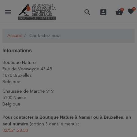
favorite
0
menu
search
account_box
shopping_basket
0
Accueil
Contactez-nous
Informations
Boutique Nature
Rue de Veeweyde 43-45
1070 Bruxelles
Belgique
Chaussée de Marche 919
5100 Namur
Belgique
Pour contacter la Boutique Nature à Namur ou à Bruxelles, un
seul numéro
(option 3 dans le menu) :
02/521.28.50