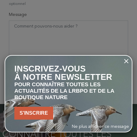
optionnel
Message
INSCRIVEZ-VOUS
À NOTRE NEWSLETTER
POUR CONNAÎTRE TOUTES LES
ACTUALITÉS DE LA LRBPO ET DE LA
BOUTIQUE NATURE
INSCRIVEZ-VOUS À NOTRE
S'INSCRIRE
NEWSLETTER POUR
Ne plus afficher ce message
CONNAÎTRE TOUTES LES