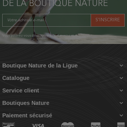
DE LA BOUTIQUE NATURE
Vous pouvez vous désinscrire à tout moment.

Boutique Nature de la Ligue

Catalogue

Service client

Boutiques Nature

Paiement sécurisé