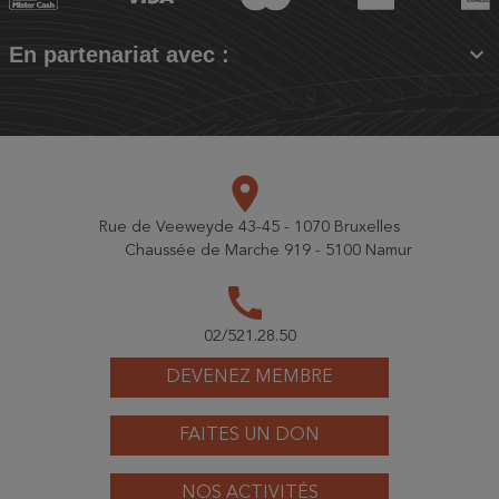

En partenariat avec :
place
Rue de Veeweyde 43-45 - 1070 Bruxelles
Chaussée de Marche 919 - 5100 Namur
call
02/521.28.50
DEVENEZ MEMBRE
FAITES UN DON
NOS ACTIVITÉS