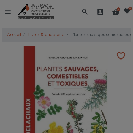
favorite
0
menu
search
account_box
shopping_basket
0
Accueil
Livres & papeterie
Plantes sauvages comestibles et
favorite_border