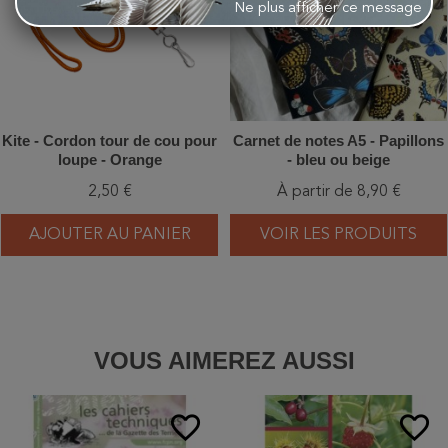
Ne plus afficher ce message
Kite - Cordon tour de cou pour
Carnet de notes A5 - Papillons
loupe - Orange
- bleu ou beige
2,50 €
À partir de 8,90 €
AJOUTER AU PANIER
VOIR LES PRODUITS
VOUS AIMEREZ AUSSI
favorite_border
favorite_border