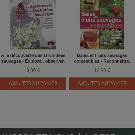
À la découverte des Orchidées
Baies et fruits sauvages
sauvages - Explorer, observer,
comestibles - Reconnaître,
s'émerveiller, reconnaître,
cueillir, cuisiner
8,00 €
12,90 €
préserver
AJOUTER AU PANIER
AJOUTER AU PANIER