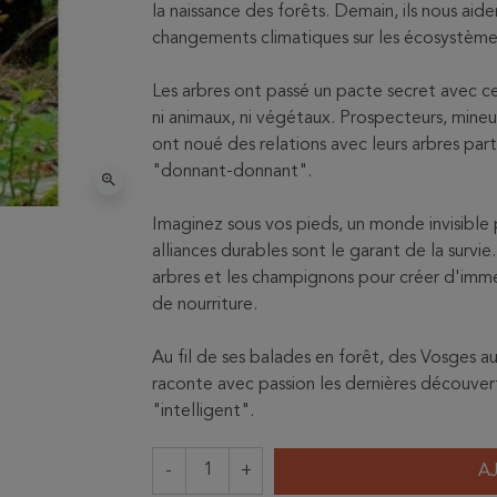
la naissance des forêts. Demain, ils nous aid
changements climatiques sur les écosystèmes
Les arbres ont passé un pacte secret avec c
ni animaux, ni végétaux. Prospecteurs, mi
ont noué des relations avec leurs arbres part
"donnant-donnant".
zoom_in
Imaginez sous vos pieds, un monde invisible 
alliances durables sont le garant de la survie
arbres et les champignons pour créer d'im
de nourriture.
Au fil de ses balades en forêt, des Vosges a
raconte avec passion les dernières découverte
"intelligent".
-
+
A