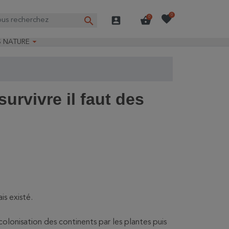
favorite
0
search
account_box
shopping_basket
0

S NATURE
e nature
ns longues
on Guide-Nature®
survivre il faut des
is existé.
la colonisation des continents par les plantes puis