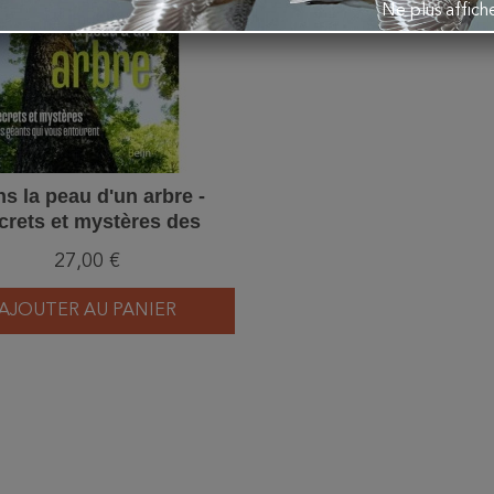
Ne plus affic
s la peau d'un arbre -
crets et mystères des
nts qui vous entourent
27,00 €
AJOUTER AU PANIER