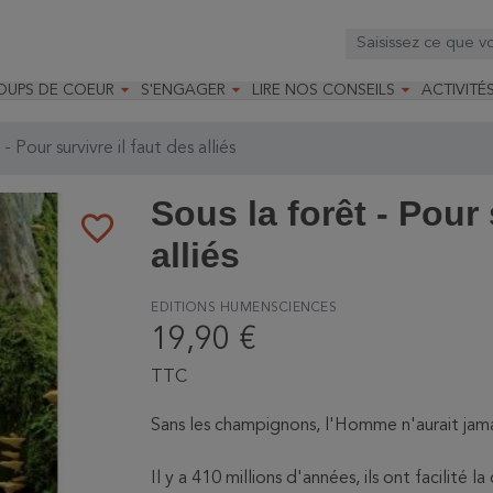



OUPS DE COEUR
S'ENGAGER
LIRE NOS CONSEILS
ACTIVITÉ
os
mandé par la LRBPO
Faire un don
Nourrir les oiseaux
Leçons d
ique
mandé par les CNB
Devenir membre
Installer un nichoir
Stages
- Pour survivre il faut des alliés
arques
Faire un legs
Installer un abreuvoir
Formatio
Devenir bénévole
Formati
Sous la forêt - Pour 
favorite_border
alliés
EDITIONS HUMENSCIENCES
19,90 €
TTC
Sans les champignons, l'Homme n'aurait jama
Il y a 410 millions d'années, ils ont facilité 