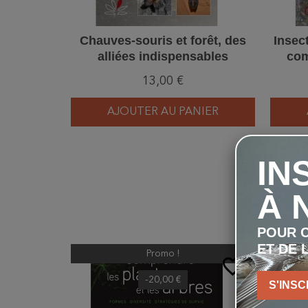
Chauves-souris et forêt, des
Insect
alliées indispensables
com
13,00 €
AJOUTER AU PANIER
IN
À 
POUR C
ET DE 
Promo !
favorite_border
-20,00 €
S'INSC