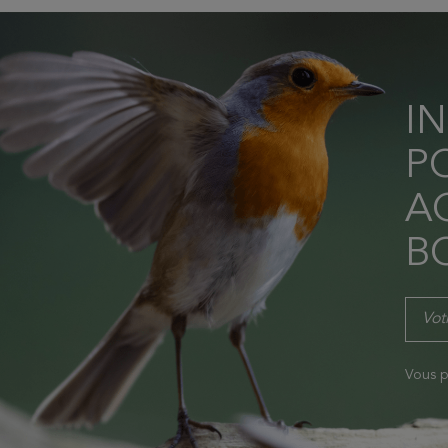
I
P
AC
B
Vous p