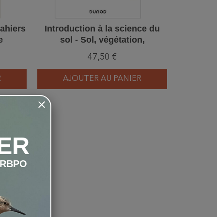
cahiers
Introduction à la science du
La vie s
e
sol - Sol, végétation,
qu'ils r
environnement - 8e édition
c
47,50 €
R
AJOUTER AU PANIER
AJ
ER
LRBPO