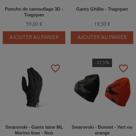
Poncho de camouflage 3D -
Gants Ghillie - Tragopan
Tragopan
59,00 €
19,50 €
AJOUTER AU PANIER
AJOUTER AU PANIER
-37,5%
favorite_border
favorite_border
Swarovski - Gants laine ML
Swarovski - Bonnet - Vert ou
Merino liner - Noir
orange