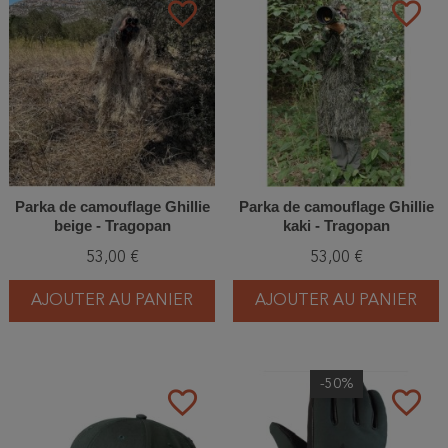
favorite_border
favorite_border
Parka de camouflage Ghillie
Parka de camouflage Ghillie
beige - Tragopan
kaki - Tragopan
53,00 €
53,00 €
AJOUTER AU PANIER
AJOUTER AU PANIER
-50%
favorite_border
favorite_border