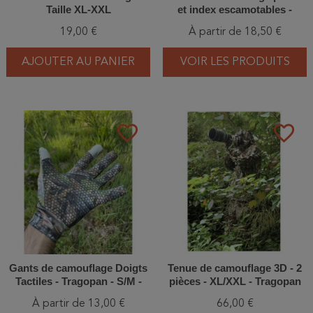
Taille XL-XXL
et index escamotables -
Tragopan - S - M - L - XL/XXL
19,00 €
À partir de 18,50 €
AJOUTER AU PANIER
VOIR LES PRODUITS
favorite_border
favorite_border
Gants de camouflage Doigts
Tenue de camouflage 3D - 2
Tactiles - Tragopan - S/M -
pièces - XL/XXL - Tragopan
L/XL - XXL
À partir de 13,00 €
66,00 €