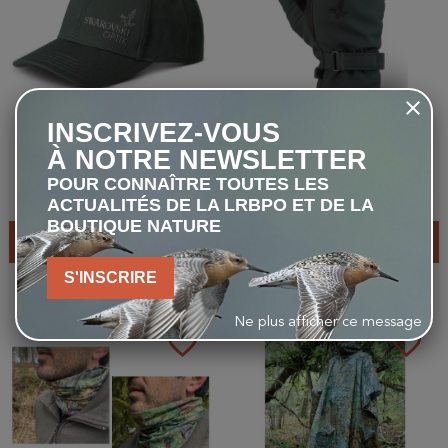
INSCRIVEZ-VOUS
Swarovski - SC casquette -
Swarovski - Gants IG gants
À NOTRE NEWSLETTER
Vert
thermiques - Vert foncé
POUR CONNAÎTRE TOUTES LES
38,00 €
96,00 €
À partir de 48,00 €
ACTUALITÉS DE LA LRBPO ET DE LA
BOUTIQUE NATURE
AJOUTER AU PANIER
VOIR LES PRODUITS
S'INSCRIRE
Ne plus afficher ce message
favorite_border
favorite_border