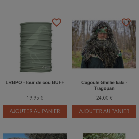
favorite_border
favorite_border
LRBPO -Tour de cou BUFF
Cagoule Ghillie kaki -
Tragopan
19,95 €
24,00 €
AJOUTER AU PANIER
AJOUTER AU PANIER