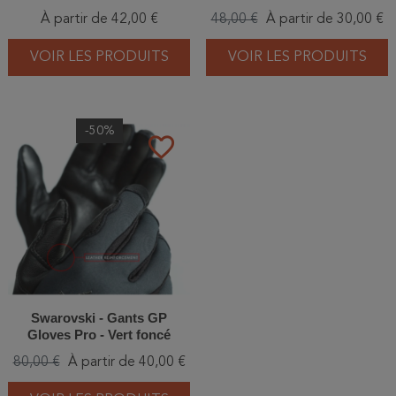
À partir de 42,00 €
48,00 €
À partir de 30,00 €
VOIR LES PRODUITS
VOIR LES PRODUITS
-50%
favorite_border
Swarovski - Gants GP
Gloves Pro - Vert foncé
80,00 €
À partir de 40,00 €