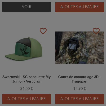
VOIR
AJOUTER AU PANIER
favorite_border
favorite_border
Swarovski - SC casquette My
Gants de camouflage 3D -
Junior - Vert clair
Tragopan
34,00 €
12,90 €
AJOUTER AU PANIER
AJOUTER AU PANIER