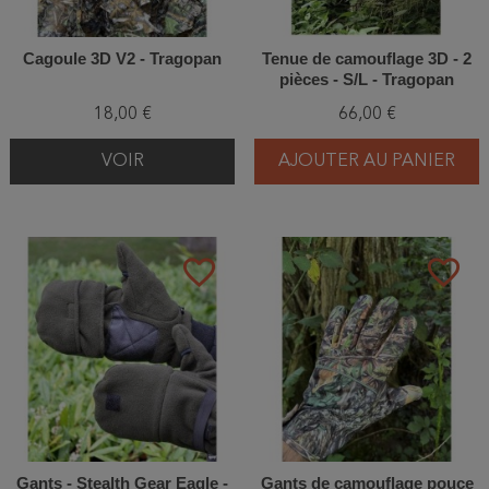
Cagoule 3D V2 - Tragopan
Tenue de camouflage 3D - 2
pièces - S/L - Tragopan
18,00 €
66,00 €
VOIR
AJOUTER AU PANIER
favorite_border
favorite_border
Gants - Stealth Gear Eagle -
Gants de camouflage pouce