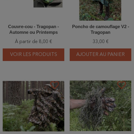
Couvre-cou - Tragopan -
Poncho de camouflage V2 -
Automne ou Printemps
Tragopan
À partir de 8,00 €
33,00 €
VOIR LES PRODUITS
AJOUTER AU PANIER
favorite_border
favorite_border