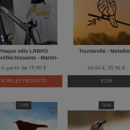
Plaque vélo LRBPO
Tourterelle - Metalbi
oréfléchissante - Martin-
êcheur/Rouge-gorge/
À partir de 19,90 €
39,95 €
35,96 €
Mésange bleue
VOIR LES PRODUITS
VOIR
-10%
-50%
favorite_border