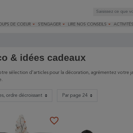



OUPS DE COEUR
S'ENGAGER
LIRE NOS CONSEILS
ACTIVITÉ
os
mandé par la LRBPO
Faire un don
Nourrir les oiseaux
Leçons d
ique
mandé par les CNB
Devenir membre
Installer un nichoir
Stages
arques
Faire un legs
Installer un abreuvoir
Formatio
Devenir bénévole
Formati
o & idées cadeaux
tre sélection d'articles pour la décoration, agrémentez votre ja
e.
favorite_border