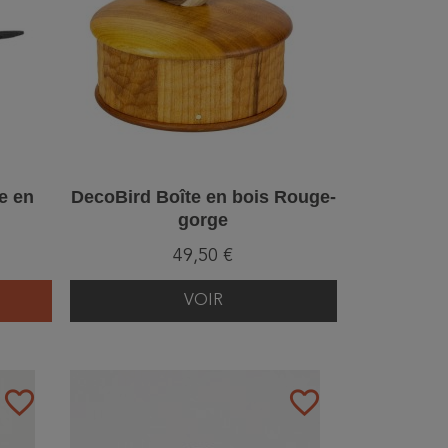
e en
DecoBird Boîte en bois Rouge-
gorge
49,50 €
VOIR
favorite_border
favorite_border