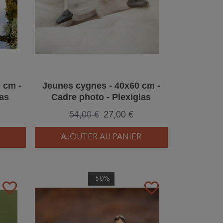
 cm -
Jeunes cygnes - 40x60 cm -
las
Cadre photo - Plexiglas
54,00 €
27,00 €
AJOUTER AU PANIER
-50%
favorite_border
favorite_border