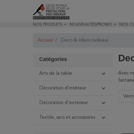


NOS PRODUITS
NOUVEAUTÉS
PROMO
NOS C

Jardin & Oiseaux
Toutes nos prom
Recom

Insectes & Faune
Déstockage opt
Recom

Accueil
Deco & idées cadeaux
Optique
Promo Optique
Nos m
Matériels pour les études
Promo Livres

naturalistes
Dec

Randonnées & observations
Catégories

Livres & papeterie

Jeunesse & loisirs


Décoration & accessoires
Avec no
Arts de la table
Cartes cadeaux
fantaisi

Décoration d'intérieur

Décoration d'extérieur

Textile, sacs et accessoires