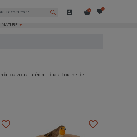
favorite
0
search
account_box
shopping_basket
0

S NATURE
e nature
ns longues
on Guide-Nature®
rdin ou votre intérieur d'une touche de
favorite_border
favorite_border