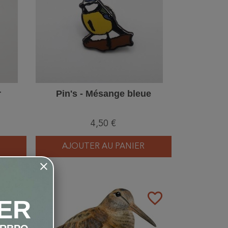
r
Pin's - Mésange bleue
4,50 €
AJOUTER AU PANIER
favorite_border
favorite_border
ER