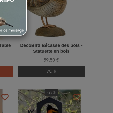
LRBPO
her ce message
 Table
DecoBird Bécasse des bois -
Statuette en bois
59,50 €
VOIR
-25%
favorite_border
favorite_border