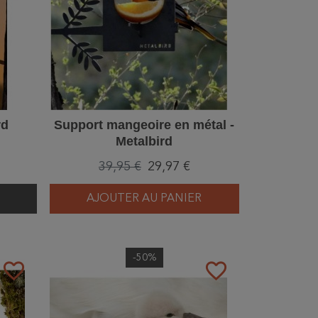
rd
Support mangeoire en métal -
Metalbird
39,95 €
29,97 €
AJOUTER AU PANIER
-50%
favorite_border
favorite_border