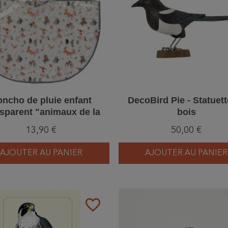
oncho de pluie enfant
DecoBird Pie - Statuett
nsparent "animaux de la
bois
forêt"
13,90 €
50,00 €
AJOUTER AU PANIER
AJOUTER AU PANIER
favorite_border