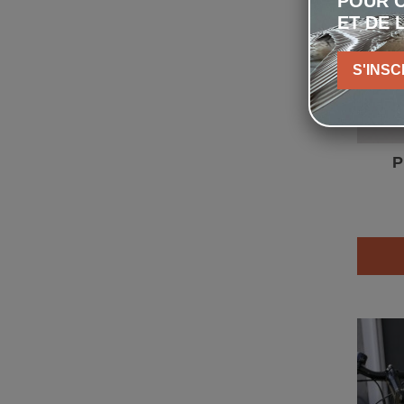
POUR C
ET DE 
S'INSC
P