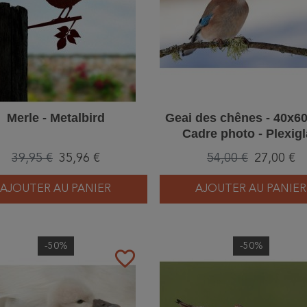
Merle - Metalbird
Geai des chênes - 40x60
Cadre photo - Plexig
39,95 €
35,96 €
54,00 €
27,00 €
AJOUTER AU PANIER
AJOUTER AU PANIER
-50%
-50%
favorite_border