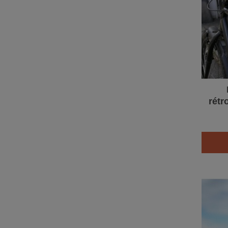
rétr
p