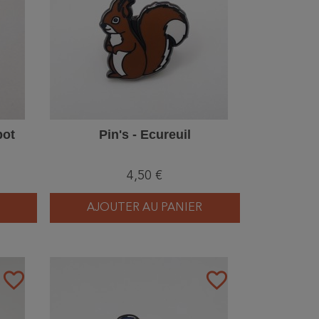
pot
Pin's - Ecureuil
4,50 €
AJOUTER AU PANIER
favorite_border
favorite_border