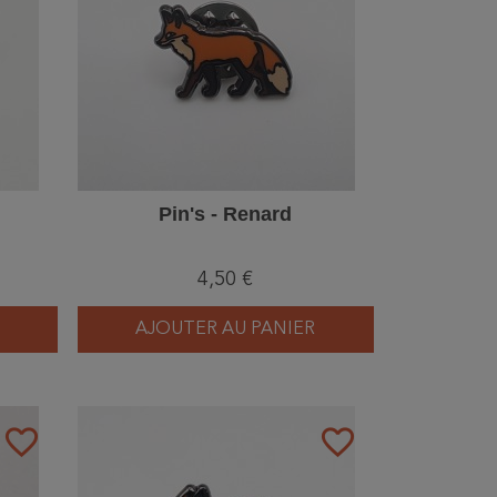
Pin's - Renard
4,50 €
AJOUTER AU PANIER
favorite_border
favorite_border