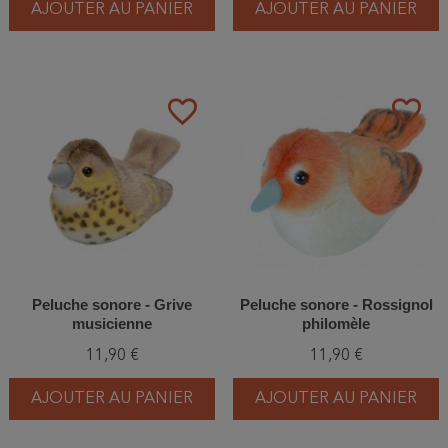
AJOUTER AU PANIER
AJOUTER AU PANIER
favorite_border
favorite_border
Peluche sonore - Grive
Peluche sonore - Rossignol
musicienne
philomèle
11,90 €
11,90 €
AJOUTER AU PANIER
AJOUTER AU PANIER