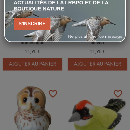
ACTUALITÉS DE LA LRBPO ET DE LA
BOUTIQUE NATURE
S'INSCRIRE
Ne plus afficher ce message
Peluche sonore - Moineau
Peluche sonore - Canard
domestique
colvert
11,90 €
11,90 €
AJOUTER AU PANIER
AJOUTER AU PANIER
favorite_border
favorite_border