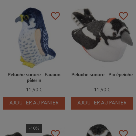
favorite_border
favorite_border
Peluche sonore - Faucon
Peluche sonore - Pic épeiche
pèlerin
11,90 €
11,90 €
AJOUTER AU PANIER
AJOUTER AU PANIER
-10%
favorite_border
favorite_border