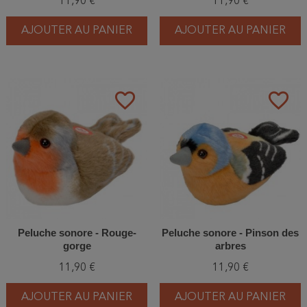
11,90 €
11,90 €
AJOUTER AU PANIER
AJOUTER AU PANIER
favorite_border
favorite_border
Peluche sonore - Rouge-
Peluche sonore - Pinson des
gorge
arbres
11,90 €
11,90 €
AJOUTER AU PANIER
AJOUTER AU PANIER