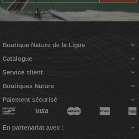
Vous pouvez vous désinscrire à tout moment.

Boutique Nature de la Ligue

Catalogue

Service client

Boutiques Nature

Paiement sécurisé

En partenariat avec :