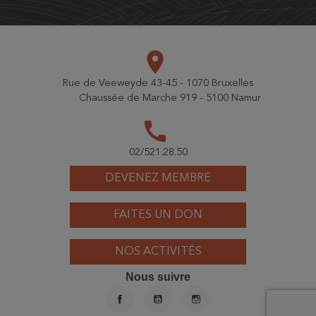
place
Rue de Veeweyde 43-45 - 1070 Bruxelles
Chaussée de Marche 919 - 5100 Namur
call
02/521.28.50
DEVENEZ MEMBRE
FAITES UN DON
NOS ACTIVITÉS
Nous suivre
FACEBOOK
YOUTUBE
INSTAGRAM