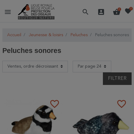
favorite
0
menu
search
account_box
shopping_basket
0
Accueil
Jeunesse & loisirs
Peluches
Peluches sonores
Peluches sonores
FILTRER
favorite_border
favorite_border