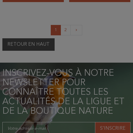
Suivant
1
2
keyboard_arrow_right
RETOUR EN HAUT
INSCRIVEZ-VOUS À NOTRE
NEWSLETTER POUR
CONNAÎTRE TOUTES LES
ACTUALITÉS DE LA LIGUE ET
DE LA BOUTIQUE NATURE