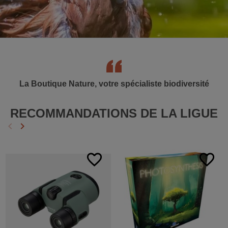
La Boutique Nature, votre spécialiste biodiversité
RECOMMANDATIONS DE LA LIGUE
keyboard_arrow_left
keyboard_arrow_right
Précédent
Suivant
favorite_border
favorite_border