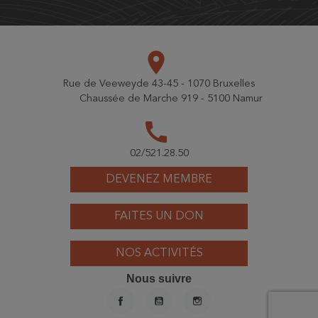
place
Rue de Veeweyde 43-45 - 1070 Bruxelles
Chaussée de Marche 919 - 5100 Namur
call
02/521.28.50
DEVENEZ MEMBRE
FAITES UN DON
NOS ACTIVITÉS
Nous suivre
FACEBOOK
YOUTUBE
INSTAGRAM