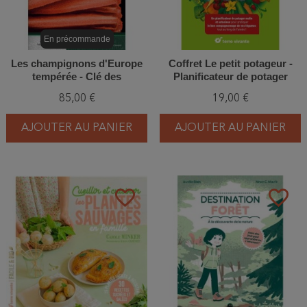
En précommande
Les champignons d'Europe
Coffret Le petit potageur -
tempérée - Clé des
Planificateur de potager
Basidiomycètes - Tome 3
malin et astucieux
85,00 €
19,00 €
AJOUTER AU PANIER
AJOUTER AU PANIER
favorite_border
favorite_border