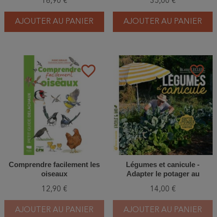
16,90 €
35,00 €
habitat des principaux
hyménoptères
AJOUTER AU PANIER
AJOUTER AU PANIER
favorite_border
favorite_border
Comprendre facilement les
Légumes et canicule -
oiseaux
Adapter le potager au
réchauffement climatique
12,90 €
14,00 €
AJOUTER AU PANIER
AJOUTER AU PANIER