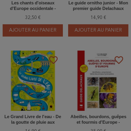
Les chants d'oiseaux
Le guide ornitho junior - Mon
d'Europe occidentale -
premier guide Delachaux
Nouvelle Edition 2026
32,50 €
14,90 €
AJOUTER AU PANIER
AJOUTER AU PANIER
favorite_border
favorite_border
Le Grand Livre de l'eau - De
Abeilles, bourdons, guêpes
la goutte de pluie aux
et fourmis d'Europe -
tsunamis
Identification, comportement,