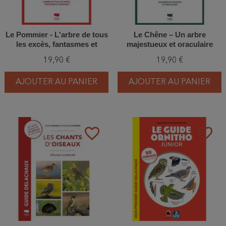
Le Pommier - L'arbre de tous
Le Chêne – Un arbre
les excès, fantasmes et
majestueux et oraculaire
passions
19,90 €
19,90 €
AJOUTER AU PANIER
AJOUTER AU PANIER
favorite_border
favorite_border