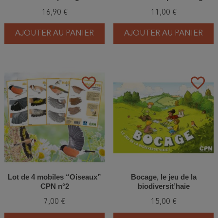
dedans
16,90 €
11,00 €
AJOUTER AU PANIER
AJOUTER AU PANIER
favorite_border
favorite_border
Lot de 4 mobiles “Oiseaux”
Bocage, le jeu de la
CPN n°2
biodiversit’haie
7,00 €
15,00 €