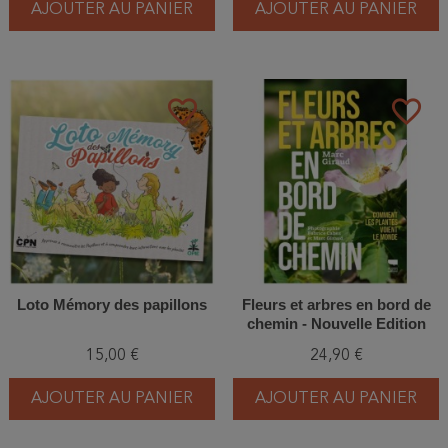
AJOUTER AU PANIER
AJOUTER AU PANIER
favorite_border
favorite_border
Loto Mémory des papillons
Fleurs et arbres en bord de
chemin - Nouvelle Edition
15,00 €
24,90 €
AJOUTER AU PANIER
AJOUTER AU PANIER