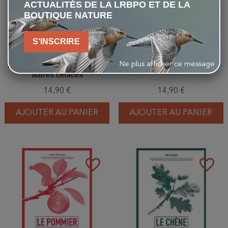
ACTUALITÉS DE LA LRBPO ET DE LA
BOUTIQUE NATURE
S'INSCRIRE
Ne plus afficher ce message
Le Petit livre des baleines et
Le Petit livre de la météo
autres cétacés
14,90 €
14,90 €
AJOUTER AU PANIER
AJOUTER AU PANIER
favorite_border
favorite_border