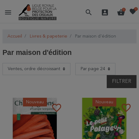
favorite
0
menu
search
account_box
shopping_basket
0
Accueil
Livres & papeterie
Par maison d'édition
Par maison d'édition
FILTRER
Nouveau
Nouveau
favorite_border
favorite_border