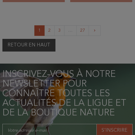
Suivant
1
2
3
…
27
keyboard_arrow_right
RETOUR EN HAUT
INSCRIVEZ-VOUS À NOTRE
NEWSLETTER POUR
CONNAÎTRE TOUTES LES
ACTUALITÉS DE LA LIGUE ET
DE LA BOUTIQUE NATURE