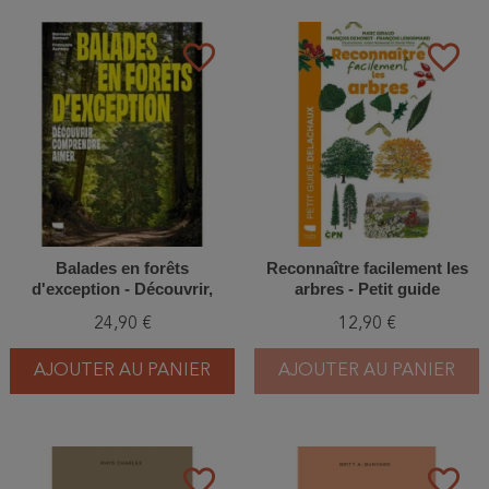
favorite_border
favorite_border
Balades en forêts
Reconnaître facilement les
d'exception - Découvrir,
arbres - Petit guide
comprendre, aimer
Delachaux
24,90 €
12,90 €
AJOUTER AU PANIER
AJOUTER AU PANIER
favorite_border
favorite_border