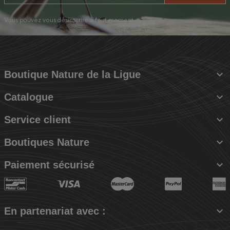
Vous pouvez vous désinscrire à tout moment.

Boutique Nature de la Ligue

Catalogue

Service client

Boutiques Nature

Paiement sécurisé

En partenariat avec :