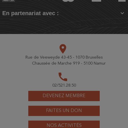

En partenariat avec :
place
Rue de Veeweyde 43-45 - 1070 Bruxelles
Chaussée de Marche 919 - 5100 Namur
call
02/521.28.50
DEVENEZ MEMBRE
FAITES UN DON
NOS ACTIVITÉS