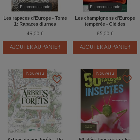
En précommande
En précommande
Les rapaces d'Europe - Tome
Les champignons d'Europe
1: Rapaces diurnes
tempérée - Clé des
Basidiomycètes - Tome 3
49,00 €
85,00 €
AJOUTER AU PANIER
AJOUTER AU PANIER
Nouveau
Nouveau
favorite_border
favorite_border
Arbres de nos forêts - Un
50 idées fausses sur les