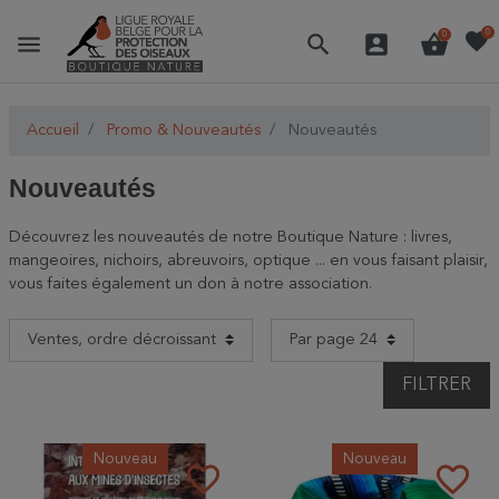
favorite
0
menu
search
account_box
shopping_basket
0
Accueil
Promo & Nouveautés
Nouveautés
Nouveautés
Découvrez les nouveautés de notre Boutique Nature : livres,
mangeoires, nichoirs, abreuvoirs, optique ... en vous faisant plaisir,
vous faites également un don à notre association.
FILTRER
Nouveau
Nouveau
favorite_border
favorite_border