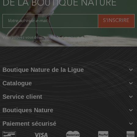
DE LA BOUTIQUE NATURE
Vous pouvez vous désinscrire à tout moment.

Boutique Nature de la Ligue

Catalogue

Service client

Boutiques Nature

Paiement sécurisé