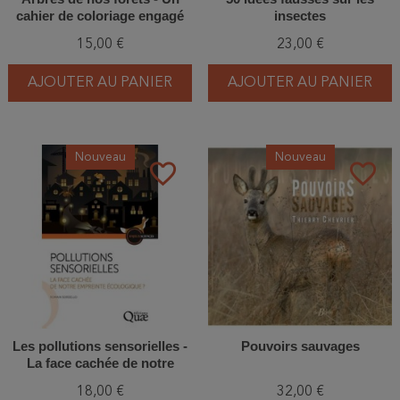
cahier de coloriage engagé
insectes
15,00 €
23,00 €
AJOUTER AU PANIER
AJOUTER AU PANIER
Nouveau
Nouveau
favorite_border
favorite_border
Les pollutions sensorielles -
Pouvoirs sauvages
La face cachée de notre
empreinte écologique ?
18,00 €
32,00 €