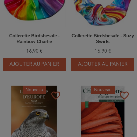
Collerette Birdsbesafe -
Collerette Birdsbesafe - Suzy
Rainbow Charlie
Swirls
16,90 €
16,90 €
AJOUTER AU PANIER
AJOUTER AU PANIER
Nouveau
Nouveau
favorite_border
favorite_border