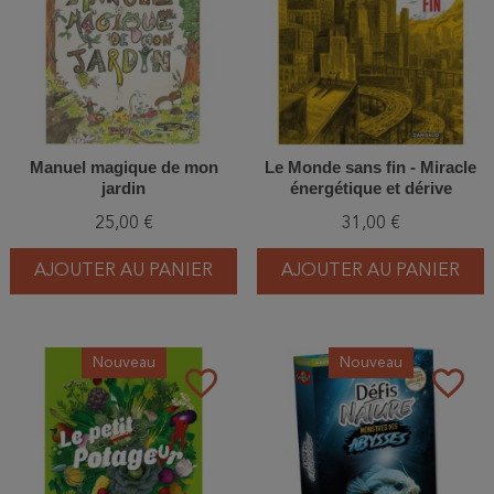
Manuel magique de mon
Le Monde sans fin - Miracle
jardin
énergétique et dérive
climatique - BD
25,00 €
31,00 €
AJOUTER AU PANIER
AJOUTER AU PANIER
Nouveau
Nouveau
favorite_border
favorite_border