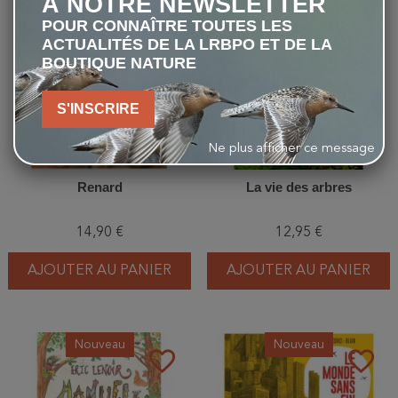
À NOTRE NEWSLETTER
favorite_border
favorite_border
POUR CONNAÎTRE TOUTES LES
ACTUALITÉS DE LA LRBPO ET DE LA
BOUTIQUE NATURE
S'INSCRIRE
Ne plus afficher ce message
Renard
La vie des arbres
14,90 €
12,95 €
AJOUTER AU PANIER
AJOUTER AU PANIER
Nouveau
Nouveau
favorite_border
favorite_border