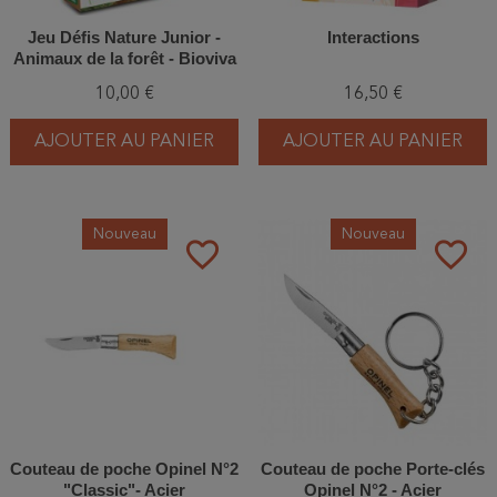
Jeu Défis Nature Junior -
Interactions
Animaux de la forêt - Bioviva
10,00 €
16,50 €
AJOUTER AU PANIER
AJOUTER AU PANIER
Nouveau
Nouveau
favorite_border
favorite_border
Couteau de poche Opinel N°2
Couteau de poche Porte-clés
"Classic"- Acier
Opinel N°2 - Acier