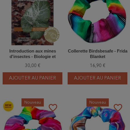
Introduction aux mines
Collerette Birdsbesafe - Frida
d'insectes - Biologie et
Blanket
critères de détermination
30,00 €
16,90 €
AJOUTER AU PANIER
AJOUTER AU PANIER
Nouveau
Nouveau
favorite_border
favorite_border