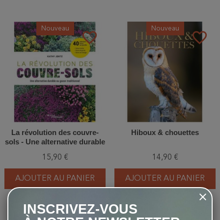
Nouveau
Nouveau
favorite_border
favorite_border
La révolution des couvre-
Hiboux & chouettes
sols - Une alternative durable
au gazon traditionnel
15,90 €
14,90 €
AJOUTER AU PANIER
AJOUTER AU PANIER
INSCRIVEZ-VOUS
Nouveau
Nouveau