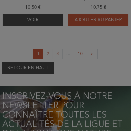
inoxydable/bois
inoxydable/bois
10,50 €
10,75 €
VOIR
AJOUTER AU PANIER
Suivant
1
2
3
…
10
keyboard_arrow_right
RETOUR EN HAUT
INSCRIVEZ-VOUS À NOTRE
NEWSLETTER POUR
CONNAÎTRE TOUTES LES
ACTUALITÉS DE LA LIGUE ET