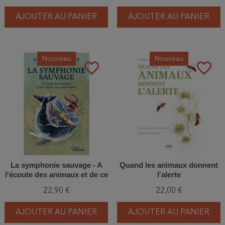
AJOUTER AU PANIER
AJOUTER AU PANIER
Nouveau
Nouveau
favorite_border
favorite_border
La symphonie sauvage - A
Quand les animaux donnent
l'écoute des animaux et de ce
l'alerte
qu'ils nous apprennent
22,90 €
22,00 €
AJOUTER AU PANIER
AJOUTER AU PANIER