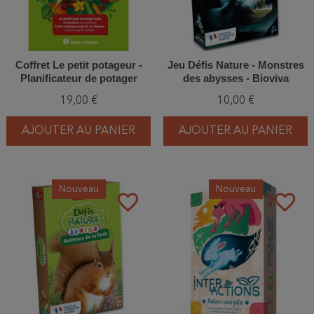
Coffret Le petit potageur -
Jeu Défis Nature - Monstres
Planificateur de potager
des abysses - Bioviva
malin et astucieux
19,00 €
10,00 €
AJOUTER AU PANIER
AJOUTER AU PANIER
Nouveau
Nouveau
favorite_border
favorite_border