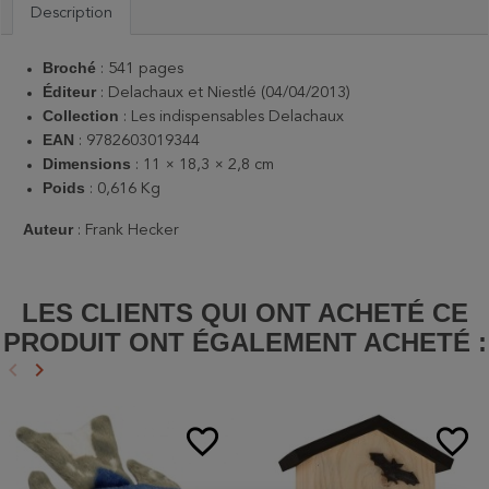
Description
Broché
: 541 pages
Éditeur
: Delachaux et Niestlé (04/04/2013)
Collection
: Les indispensables Delachaux
EAN
: 9782603019344
Dimensions
: 11 × 18,3 × 2,8 cm
Poids
: 0,616 Kg
Auteur
: Frank Hecker
LES CLIENTS QUI ONT ACHETÉ CE
PRODUIT ONT ÉGALEMENT ACHETÉ :
keyboard_arrow_left
keyboard_arrow_right
Précédent
Suivant
favorite_border
favorite_border