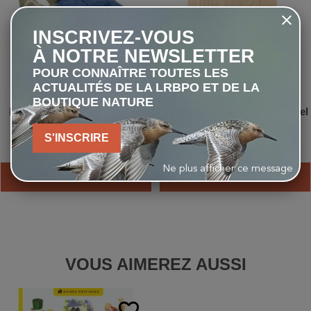
INSCRIVEZ-VOUS
À NOTRE NEWSLETTER
POUR CONNAÎTRE TOUTES LES
ACTUALITÉS DE LA LRBPO ET DE LA
BOUTIQUE NATURE
Peluche sonore - Hirondelle
Gîte à chauves-souris Arundel
rustique
- Bois d'Epicéa
S'INSCRIRE
11,90 €
19,00 €
Ne plus afficher ce message
AJOUTER AU PANIER
AJOUTER AU PANIER
VOUS AIMEREZ AUSSI
favorite_border