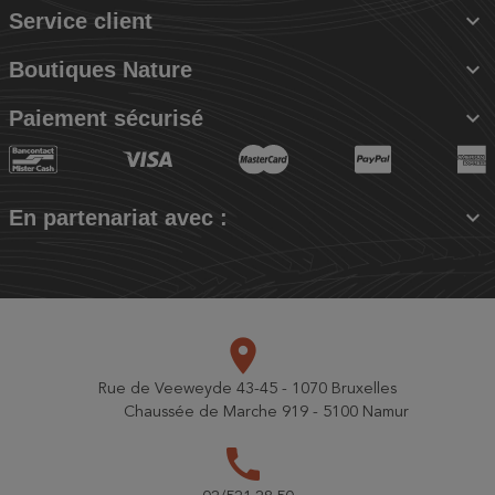

Service client

Boutiques Nature

Paiement sécurisé

En partenariat avec :
place
Rue de Veeweyde 43-45 - 1070 Bruxelles
Chaussée de Marche 919 - 5100 Namur
call