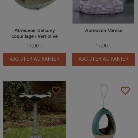
Abreuvoir Balcony
Abreuvoir Varese
coquillage - Vert olive
13,00 €
17,00 €
AJOUTER AU PANIER
AJOUTER AU PANIER
favorite_border
favorite_border