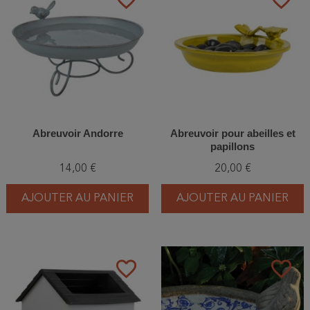
Abreuvoir Andorre
Abreuvoir pour abeilles et
papillons
14,00 €
20,00 €
AJOUTER AU PANIER
AJOUTER AU PANIER
favorite_border
favorite_border