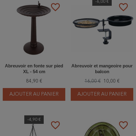
-6,00 €
favorite_border
favorite_border
Abreuvoir en fonte sur pied
Abreuvoir et mangeoire pour
XL - 54 cm
balcon
84,90 €
16,00 €
10,00 €
AJOUTER AU PANIER
AJOUTER AU PANIER
-4,90 €
favorite_border
favorite_border