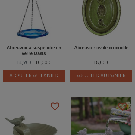
Abreuvoir à suspendre en
Abreuvoir ovale crocodile
verre Oasis
14,90 €
10,00 €
18,00 €
AJOUTER AU PANIER
AJOUTER AU PANIER
favorite_border
favorite_border