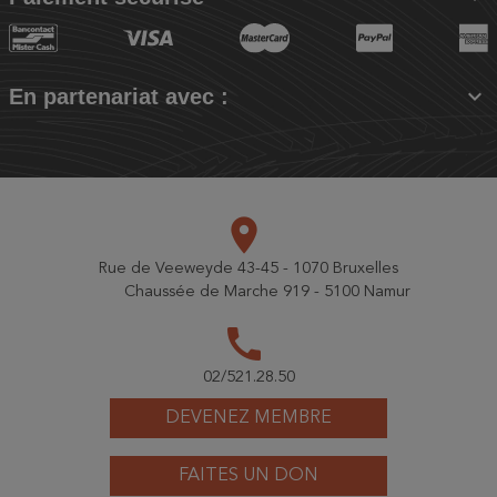

En partenariat avec :
place
Rue de Veeweyde 43-45 - 1070 Bruxelles
Chaussée de Marche 919 - 5100 Namur
call
02/521.28.50
DEVENEZ MEMBRE
FAITES UN DON