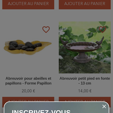
AJOUTER AU PANIER
AJOUTER AU PANIER
favorite_border
favorite_border
Abreuvoir pour abeilles et
Abreuvoir petit pied en fonte
papillons - Forme Papillon
- 13 cm
20,00 €
14,00 €
AJOUTER AU PANIER
AJOUTER AU PANIER
INSCRIVEZ-VOUS