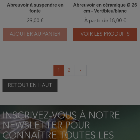
Abreuvoir à suspendre en
Abreuvoir en céramique Ø 26
fonte
cm - Vert/bleu/blanc
29,00 €
À partir de 18,00 €
AJOUTER AU PANIER
VOIR LES PRODUITS
Suivant
1
2
keyboard_arrow_right
RETOUR EN HAUT
INSCRIVEZ-VOUS À NOTRE
NEWSLETTER POUR
CONNAÎTRE TOUTES LES