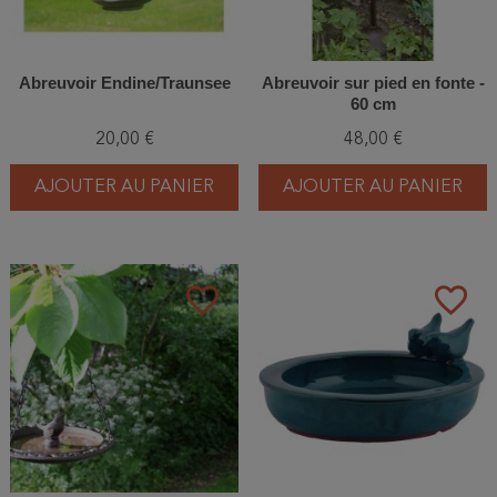
Abreuvoir Endine/Traunsee
Abreuvoir sur pied en fonte -
60 cm
20,00 €
48,00 €
AJOUTER AU PANIER
AJOUTER AU PANIER
favorite_border
favorite_border