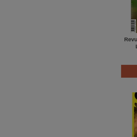
Revu
(ma