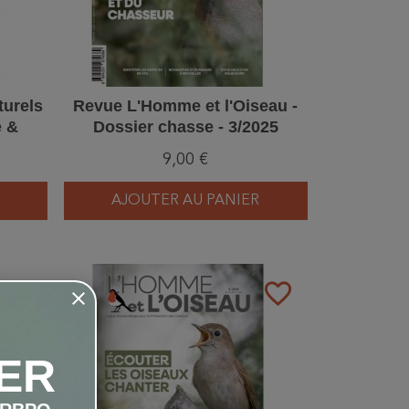
turels
Revue L'Homme et l'Oiseau -
e &
Dossier chasse - 3/2025
9,00 €
AJOUTER AU PANIER
favorite_border
favorite_border
ER