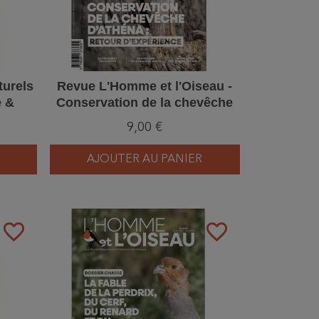
turels
Revue L'Homme et l'Oiseau -
e &
Conservation de la chevêche
d'Athéna - 4/2025
9,00 €
AJOUTER AU PANIER
favorite_border
favorite_border