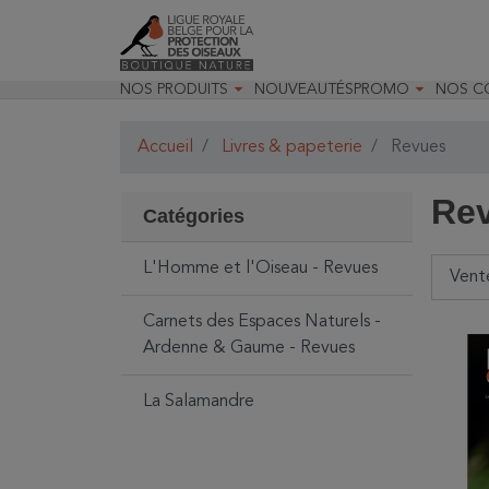


NOS PRODUITS
NOUVEAUTÉS
PROMO
NOS C

Jardin & Oiseaux
Toutes nos prom
Recom

Insectes & Faune
Déstockage opt
Recom

Accueil
Livres & papeterie
Revues
Optique
Promo Optique
Nos m
Matériels pour les études
Promo Livres

naturalistes
Re

Randonnées & observations
Catégories

Livres & papeterie

Jeunesse & loisirs

Décoration & accessoires
L'Homme et l'Oiseau - Revues
Cartes cadeaux
Carnets des Espaces Naturels -
Ardenne & Gaume - Revues
La Salamandre