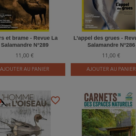
rs et brame - Revue La
L’appel des grues - Rev
Salamandre N°289
Salamandre N°286
11,00 €
11,00 €
AJOUTER AU PANIER
AJOUTER AU PANIER
favorite_border