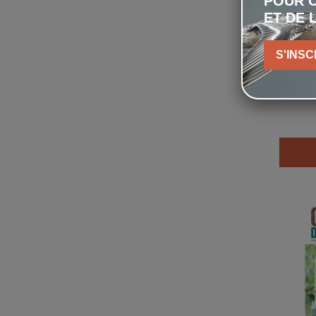
POUR C
ET DE 
S'INSC
Optio
L