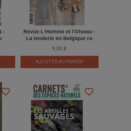
 -
Revue L'Homme et l'Oiseau -
u
La tenderie en Belgique ce
n'est pas fini ! – 1/2025
9,00 €
AJOUTER AU PANIER
favorite_border
favorite_border