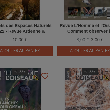
ts des Espaces Naturels
Revue L'Homme et l'Ois
22 - Revue Ardenne &
Comment observer 
Gaume
migration des oiseaux
10,00 €
8,00 €
3,00 €
4/2024
AJOUTER AU PANIER
AJOUTER AU PANIER
-5,00 €
-5,00 €
favorite_border