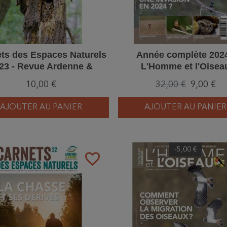
ts des Espaces Naturels
Année complète 2024
23 - Revue Ardenne &
L'Homme et l'Oisea
Gaume
10,00 €
32,00 €
9,00 €
AJOUTER AU PANIER
AJOUTER AU PANIER
-5,00 €
favorite_border