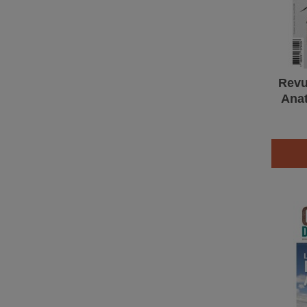
Revu
Anat