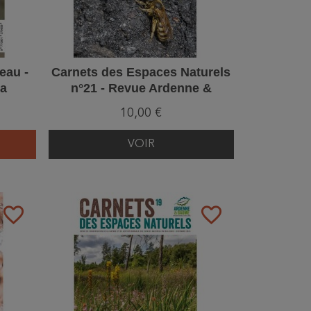
eau -
Carnets des Espaces Naturels
la
n°21 - Revue Ardenne &
 ? –
Gaume
10,00 €
VOIR
favorite_border
favorite_border