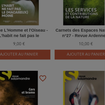
e L'Homme et l'Oiseau -
Carnets des Espaces Na
L’habit ne fait pas le
n°27 - Revue Ardenn
careux) moine - 3/2026
Gaume
9,00 €
10,00 €
AJOUTER AU PANIER
AJOUTER AU PANIER
favorite_border