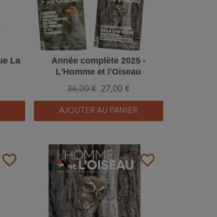
ue La
Année complète 2025 -
L'Homme et l'Oiseau
36,00 €
27,00 €
AJOUTER AU PANIER
favorite_border
favorite_border