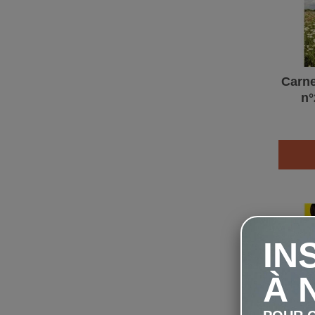
Carne
n°
IN
À 