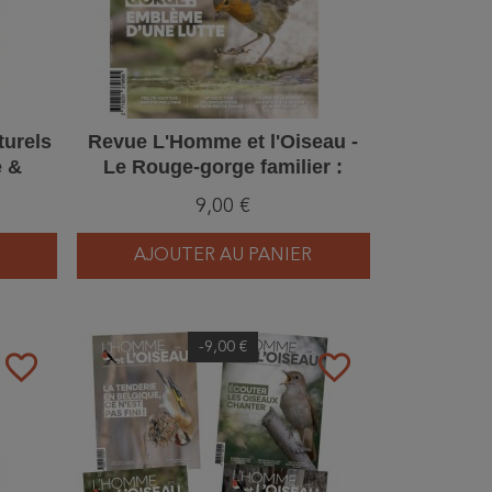
turels
Revue L'Homme et l'Oiseau -
e &
Le Rouge-gorge familier :
emblème d’une lutte - 2/2026
9,00 €
AJOUTER AU PANIER
-9,00 €
favorite_border
favorite_border