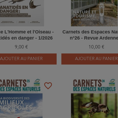
e L'Homme et l'Oiseau -
Carnets des Espaces Na
idés en danger - 1/2026
n°26 - Revue Ardenn
Gaume
9,00 €
10,00 €
AJOUTER AU PANIER
AJOUTER AU PANIER
favorite_border