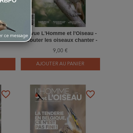
LRBPO
dre -
Revue L'Homme et l'Oiseau -
her ce message
Ecouter les oiseaux chanter -
2/2025
9,00 €
AJOUTER AU PANIER
favorite_border
favorite_border