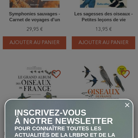
Symphonies sauvages -
Les sagesses des oiseaux -
Carnet de voyages d'un
Petites leçons de vie
audio-naturaliste
inspirées de ces animaux
29,95 €
13,95 €
surprenants
AJOUTER AU PANIER
AJOUTER AU PANIER
favorite_border
favorite_border
INSCRIVEZ-VOUS
À NOTRE NEWSLETTER
POUR CONNAÎTRE TOUTES LES
Le grand album des Oiseaux
Oiseaux de France - Beaux,
ACTUALITÉS DE LA LRBPO ET DE LA