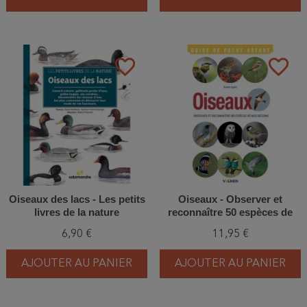
favorite_border
favorite_border
Oiseaux des lacs - Les petits
Oiseaux - Observer et
livres de la nature
reconnaître 50 espèces de
nos régions
6,90 €
11,95 €
AJOUTER AU PANIER
AJOUTER AU PANIER