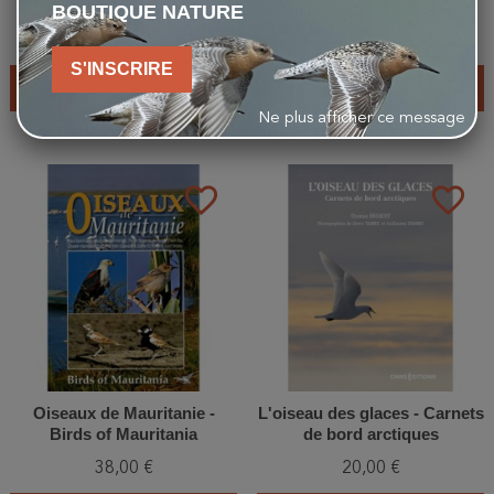
de France
vulnérables ou
BOUTIQUE NATURE
emblématiques
35,00 €
13,90 €
S'INSCRIRE
AJOUTER AU PANIER
AJOUTER AU PANIER
Ne plus afficher ce message
favorite_border
favorite_border
Oiseaux de Mauritanie -
L'oiseau des glaces - Carnets
Birds of Mauritania
de bord arctiques
38,00 €
20,00 €