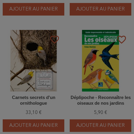
AJOUTER AU PANIER
AJOUTER AU PANIER
favorite_border
favorite_border
Carnets secrets d'un
Déplipoche - Reconnaître les
ornithologue
oiseaux de nos jardins
33,10 €
5,90 €
AJOUTER AU PANIER
AJOUTER AU PANIER