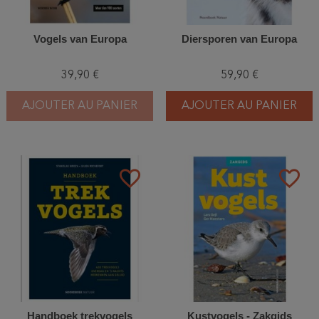
Vogels van Europa
Diersporen van Europa
39,90 €
59,90 €
AJOUTER AU PANIER
AJOUTER AU PANIER
favorite_border
favorite_border
Handboek trekvogels
Kustvogels - Zakgids