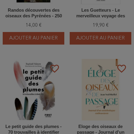
Randos découvertes des
Les Guetteurs - Le
oiseaux des Pyrénées - 250
merveilleux voyage des
espèces, 40 itinéraires, cartes
oiseaux migrateurs
14,00 €
19,90 €
détaillées
AJOUTER AU PANIER
AJOUTER AU PANIER
favorite_border
favorite_border
Le petit guide des plumes -
Eloge des oiseaux de
70 trouvailles à identifier
passage - Journal d'un