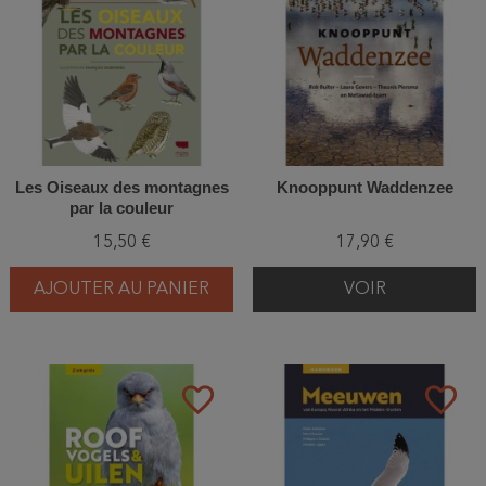
Les Oiseaux des montagnes
Knooppunt Waddenzee
par la couleur
15,50 €
17,90 €
AJOUTER AU PANIER
VOIR
favorite_border
favorite_border