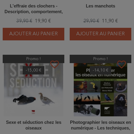
L'effraie des clochers -
Les manchots
Description, comportement,
vie sociale
39,90 €
19,90 €
29,90 €
11,90 €
AJOUTER AU PANIER
AJOUTER AU PANIER
Promo !
Promo !
favorite_border
favorite_border
-15,00 €
-14,10 €
Sexe et séduction chez les
Photographier les oiseaux en
oiseaux
numérique - Les techniques,
la pratique et les sujets