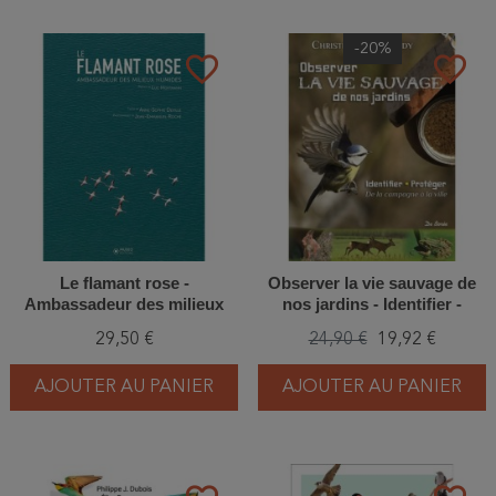
-20%
favorite_border
favorite_border
Le flamant rose -
Observer la vie sauvage de
Ambassadeur des milieux
nos jardins - Identifier -
humides
Protéger - De la campagne à
29,50 €
24,90 €
19,92 €
la ville
AJOUTER AU PANIER
AJOUTER AU PANIER