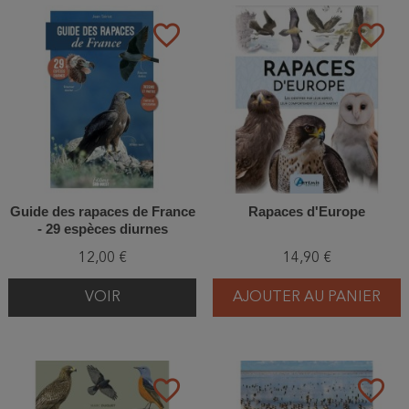
favorite_border
favorite_border
Guide des rapaces de France
Rapaces d'Europe
- 29 espèces diurnes
12,00 €
14,90 €
VOIR
AJOUTER AU PANIER
favorite_border
favorite_border