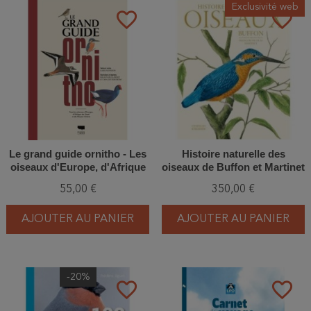
Exclusivité web
favorite_border
favorite_border
Le grand guide ornitho - Les
Histoire naturelle des
oiseaux d'Europe, d'Afrique
oiseaux de Buffon et Martinet
du Nord et du Moyen-Orient
55,00 €
350,00 €
AJOUTER AU PANIER
AJOUTER AU PANIER
-20%
favorite_border
favorite_border