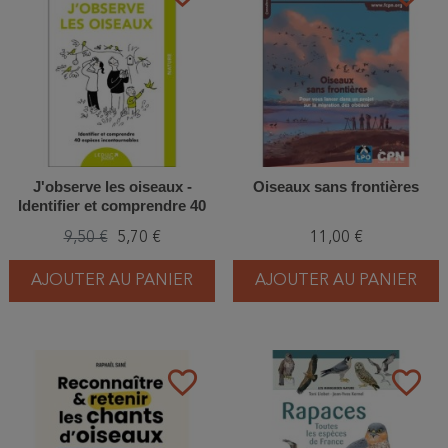
J'observe les oiseaux -
Oiseaux sans frontières
Identifier et comprendre 40
espèces incontournables
9,50 €
5,70 €
11,00 €
AJOUTER AU PANIER
AJOUTER AU PANIER
favorite_border
favorite_border