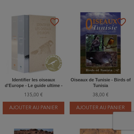
favorite_border
favorite_border
Identifier les oiseaux
Oiseaux de Tunisie - Birds of
d'Europe - Le guide ultime -
Tunisia
Coffret 2 volumes
135,00 €
38,00 €
AJOUTER AU PANIER
AJOUTER AU PANIER