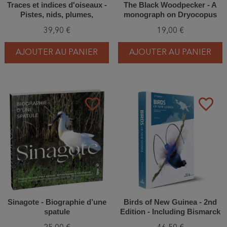
Traces et indices d'oiseaux -
The Black Woodpecker - A
Pistes, nids, plumes,
monograph on Dryocopus
crânes... 3ème Edition
martius
39,90 €
19,00 €
AJOUTER AU PANIER
AJOUTER AU PANIER
favorite_border
favorite_border
Sinagote - Biographie d’une
Birds of New Guinea - 2nd
spatule
Edition - Including Bismarck
Archipelago and Bougainville