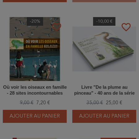
-20%
-10,00 €
favorite_border
favorite_border
Où voir les oiseaux en famille
Livre "De la plume au
- 28 sites incontournables
pinceau" - 40 ans de la série
de timbres-poste belges
9,00 €
7,20 €
35,00 €
25,00 €
oiseaux - André Buzin
AJOUTER AU PANIER
AJOUTER AU PANIER