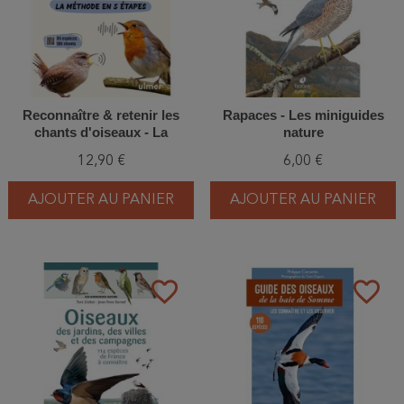
Reconnaître & retenir les
Rapaces - Les miniguides
chants d'oiseaux - La
nature
méthode en 5 étapes - 85
12,90 €
6,00 €
espèces et 180 chants
AJOUTER AU PANIER
AJOUTER AU PANIER
favorite_border
favorite_border