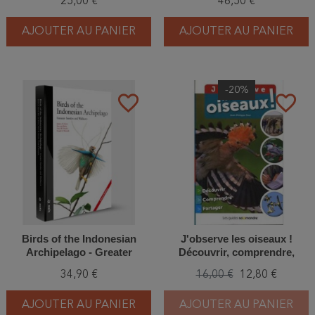
25,00 €
46,50 €
AJOUTER AU PANIER
AJOUTER AU PANIER
-20%
favorite_border
favorite_border
Birds of the Indonesian
J'observe les oiseaux !
Archipelago - Greater
Découvrir, comprendre,
Sundas and Wallacea
partager
34,90 €
16,00 €
12,80 €
AJOUTER AU PANIER
AJOUTER AU PANIER