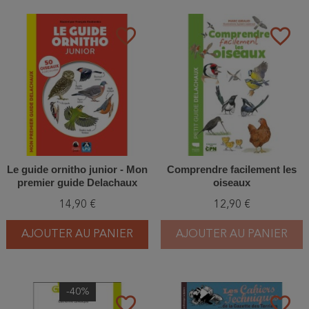
favorite_border
favorite_border
Le guide ornitho junior - Mon
Comprendre facilement les
premier guide Delachaux
oiseaux
14,90 €
12,90 €
AJOUTER AU PANIER
AJOUTER AU PANIER
-40%
favorite_border
favorite_border