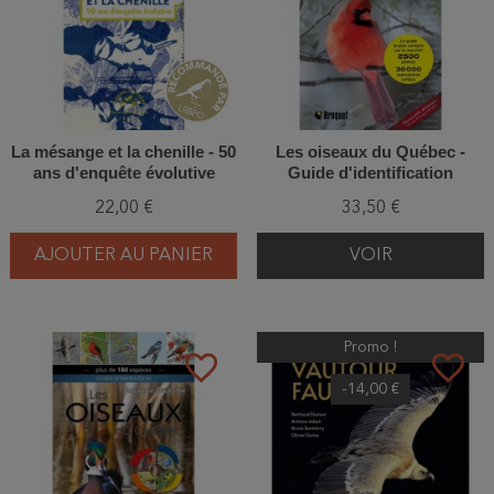
La mésange et la chenille - 50
Les oiseaux du Québec -
ans d'enquête évolutive
Guide d'identification
22,00 €
33,50 €
AJOUTER AU PANIER
VOIR
Promo !
favorite_border
favorite_border
-14,00 €