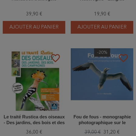
39,90 €
19,90 €
AJOUTER AU PANIER
AJOUTER AU PANIER
-20%
favorite_border
favorite_border
Le traité Rustica des oiseaux
Fou de fous - monographie
- Des jardins, des bois et des
photographique sur le
campagnes
sulidae
36,00 €
39,00 €
31,20 €