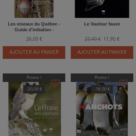
Les oiseaux du Québec -
Le Vautour fauve
Guide d'initiation -
Identification par la couleur
26,00 €
25,90 €
11,90 €
AJOUTER AU PANIER
AJOUTER AU PANIER
Promo !
Promo !
favorite_border
favorite_border
-20,00 €
-18,00 €