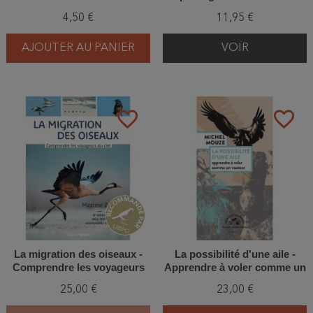
ornithologue enthousiaste
4,50 €
11,95 €
AJOUTER AU PANIER
VOIR
favorite_border
favorite_border
La migration des oiseaux -
La possibilité d'une aile -
Comprendre les voyageurs
Apprendre à voler comme un
du ciel
vautour
25,00 €
23,00 €