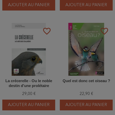
AJOUTER AU PANIER
AJOUTER AU PANIER
favorite_border
favorite_border
La crécerelle - Ou le noble
Quel est donc cet oiseau ?
destin d'une prolétaire
29,00 €
22,90 €
AJOUTER AU PANIER
AJOUTER AU PANIER