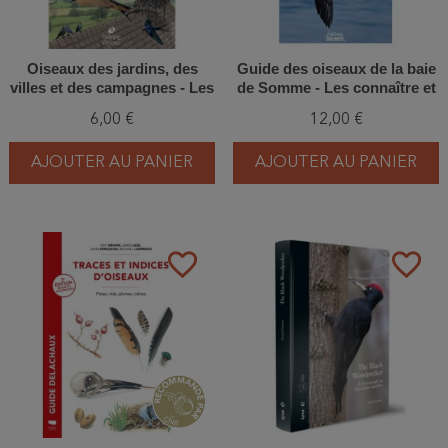
Oiseaux des jardins, des
Guide des oiseaux de la baie
villes et des campagnes - Les
de Somme - Les connaître et
miniguides nature
les observer
6,00 €
12,00 €
AJOUTER AU PANIER
AJOUTER AU PANIER
favorite_border
favorite_border