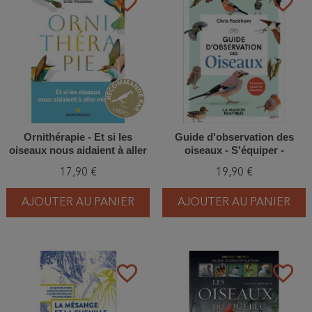
favorite_border
favorite_border
Ornithérapie - Et si les
Guide d'observation des
oiseaux nous aidaient à aller
oiseaux - S'équiper -
mieux ?
Observer - Identifier
17,90 €
19,90 €
AJOUTER AU PANIER
AJOUTER AU PANIER
favorite_border
favorite_border