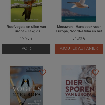
Roofvogels en uilen van
Meeuwen - Handboek voor
Europa - Zakgids
Europa, Noord-Afrika en het
Midden-Oosten
19,90 €
34,90 €
VOIR
AJOUTER AU PANIER
favorite_border
favorite_border