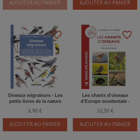
AJOUTER AU PANIER
AJOUTER AU PANIER
favorite_border
favorite_border
Oiseaux migrateurs - Les
Les chants d'oiseaux
petits livres de la nature
d'Europe occidentale -
Nouvelle Edition 2026
6,90 €
32,50 €
AJOUTER AU PANIER
AJOUTER AU PANIER