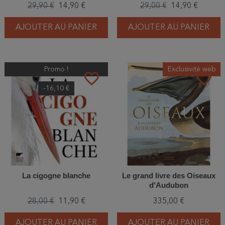
29,90 €
14,90 €
29,00 €
14,90 €
AJOUTER AU PANIER
AJOUTER AU PANIER
Promo !
Exclusivité web
favorite_border
favorite_border
-16,10 €
La cigogne blanche
Le grand livre des Oiseaux
d'Audubon
28,00 €
11,90 €
335,00 €
AJOUTER AU PANIER
AJOUTER AU PANIER