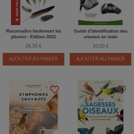
Reconnaître facilement les
Guide d'identification des
plumes - Edition 2022
oiseaux en main
26,50 €
30,00 €
AJOUTER AU PANIER
AJOUTER AU PANIER
favorite_border
favorite_border