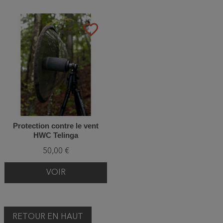
favorite_border
Protection contre le vent
HWC Telinga
50,00 €
VOIR
RETOUR EN HAUT