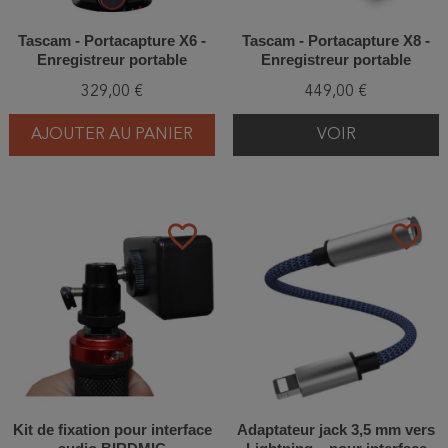
Tascam - Portacapture X6 -
Tascam - Portacapture X8 -
Enregistreur portable
Enregistreur portable
329,00 €
449,00 €
AJOUTER AU PANIER
VOIR
favorite_border
favorite_border
Kit de fixation pour interface
Adaptateur jack 3,5 mm vers