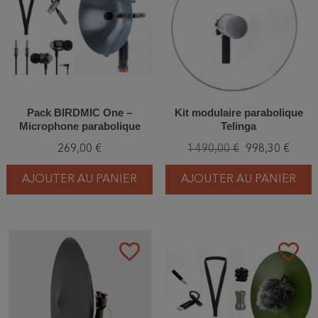
Pack BIRDMIC One –
Kit modulaire parabolique
Microphone parabolique
Telinga
avec interface audio
269,00 €
1 490,00 €
998,30 €
AJOUTER AU PANIER
AJOUTER AU PANIER
favorite_border
favorite_border