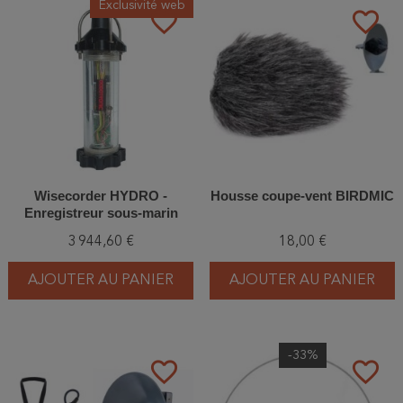
Exclusivité web
favorite_border
favorite_border
Wisecorder HYDRO -
Housse coupe-vent BIRDMIC
Enregistreur sous-marin
multicanal audio et
3 944,60 €
18,00 €
ultrasonique
AJOUTER AU PANIER
AJOUTER AU PANIER
-33%
favorite_border
favorite_border