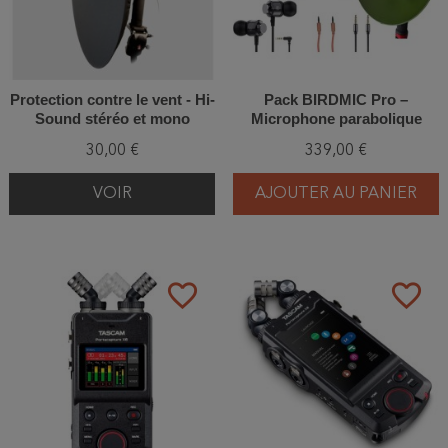
Protection contre le vent - Hi-
Pack BIRDMIC Pro –
Sound stéréo et mono
Microphone parabolique
30,00 €
339,00 €
VOIR
AJOUTER AU PANIER
favorite_border
favorite_border