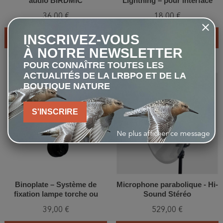
audio BIRDMIC
Lightning – pour interface
audio BIRDMIC
36,00 €
18,00 €
INSCRIVEZ-VOUS
AJOUTER AU PANIER
AJOUTER AU PANIER
À NOTRE NEWSLETTER
POUR CONNAÎTRE TOUTES LES
ACTUALITÉS DE LA LRBPO ET DE LA
favorite_border
favorite_border
BOUTIQUE NATURE
S'INSCRIRE
Ne plus afficher ce message
Binoplate – Système de
Microphone parabolique - Hi-
fixation lampe torche ou
Sound Stéréo
microphone sur jumelles
39,00 €
529,00 €