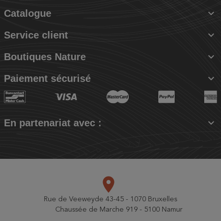

Catalogue

Service client

Boutiques Nature

Paiement sécurisé

En partenariat avec :
place
Rue de Veeweyde 43-45 - 1070 Bruxelles
Chaussée de Marche 919 - 5100 Namur