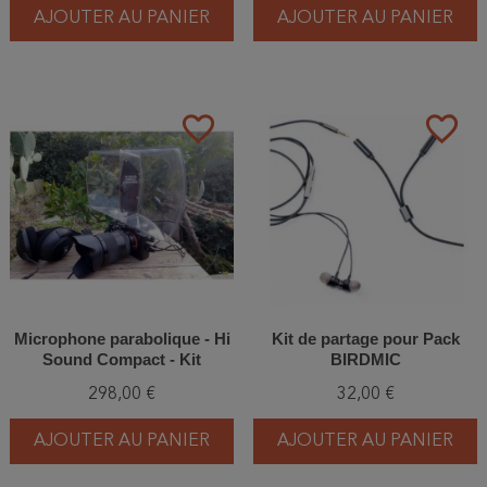
AJOUTER AU PANIER
AJOUTER AU PANIER
favorite_border
favorite_border
Microphone parabolique - Hi
Kit de partage pour Pack
Sound Compact - Kit
BIRDMIC
298,00 €
32,00 €
AJOUTER AU PANIER
AJOUTER AU PANIER