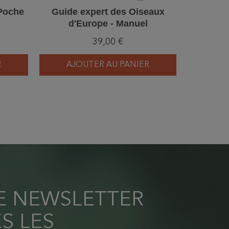
 Poche
Guide expert des Oiseaux
Le guide
d'Europe - Manuel
plus c
d'Identification
d'Europe
39,00 €
Photographique
du Moyen-
R
AJOUTER AU PANIER
AJ
RE NEWSLETTER
S LES