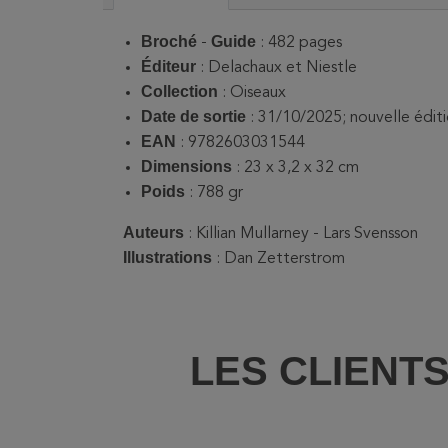
Broché
Guide
-
:‎
482 pages
:‎
Delachaux et
Niestle
Collection
: Oiseaux
Date de sortie
: 31/10/2025; nouvelle édit
EAN
:
9782603031544
Dimensions
‏ :‎
23 x 3,2 x 32 cm
Poids
:
788 gr
Auteurs
:
Killian Mullarney -
Lars Svensson
Illustrations
:
Dan Zetterstrom
LES CLIENT