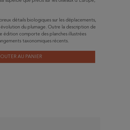
si superbe que précis sur les oiseaux d'Europe,
breux détails biologiques sur les déplacements,
 l'évolution du plumage. Outre la description de
e édition comporte des planches illustrées
hangements taxonomiques récents.
JOUTER AU PANIER