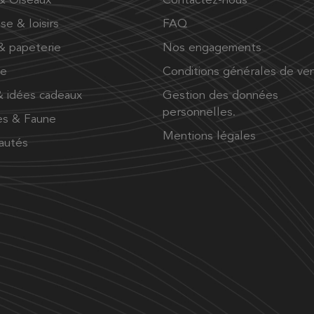
 & Oiseaux
Contactez-nous
se & loisirs
FAQ
 & papeterie
Nos engagements
ue
Conditions générales de ve
 idées cadeaux
Gestion des données
personnelles.
es & Faune
Mentions légales
autés