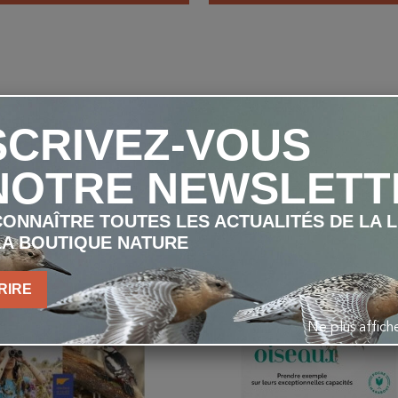
VOUS AIMEREZ AUSSI
SCRIVEZ-VOUS
NOTRE NEWSLETT
favorite_border
ONNAÎTRE TOUTES LES ACTUALITÉS DE LA 
LA BOUTIQUE NATURE
RIRE
Ne plus affic