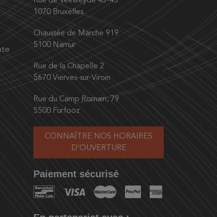
Rue de Veeweyde 43-45
1070 Bruxelles
Chaussée de Marche 919
5100 Namur
nte
Rue de la Chapelle 2
5670 Vierves-sur-Viroin
Rue du Camp Romain, 79
5500 Furfooz
CONNAÎTRE NOS HORAIRES
D’OUVERTURE
Paiement sécurisé