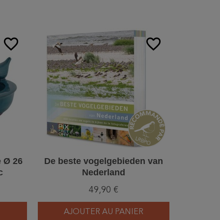
favorite_border
favorite_border
 Ø 26
De beste vogelgebieden van
Guide d
c
Nederland
Se
49,90 €
AJOUTER AU PANIER
AJ