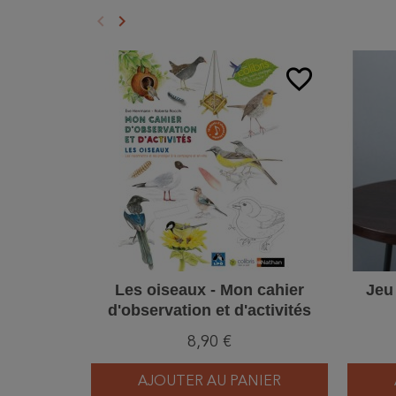
keyboard_arrow_left
keyboard_arrow_right
Précédent
Suivant
favorite_border
Les oiseaux - Mon cahier
Jeu
d'observation et d'activités
8,90 €
AJOUTER AU PANIER