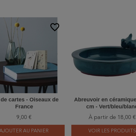
favorite_border
 de cartes - Oiseaux de
Abreuvoir en céramique
France
cm - Vert/bleu/blan
9,00 €
À partir de 18,00 €
AJOUTER AU PANIER
VOIR LES PRODUITS