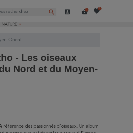
favorite
0
search
account_box
shopping_basket
0

S NATURE
e nature
yen-Orient
ns longues
on Guide-Nature®
tho - Les oiseaux
 du Nord et du Moyen-
A
référence des passionnés d'oiseaux. Un album