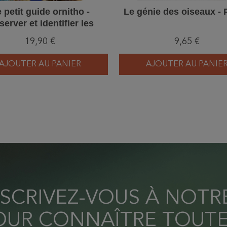
 petit guide ornitho -
Le génie des oiseaux -
erver et identifier les
oiseaux
19,90 €
9,65 €
AJOUTER AU PANIER
AJOUTER AU PANIE
NSCRIVEZ-VOUS À NOT
OUR CONNAÎTRE TOUTE