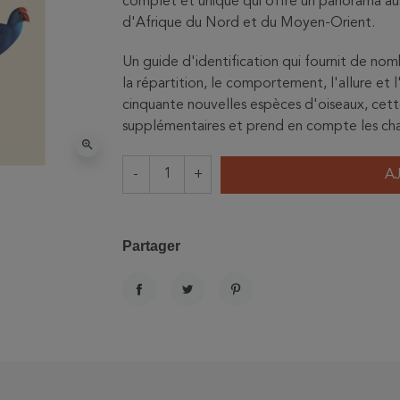
complet et unique qui offre un panorama aus
d'Afrique du Nord et du Moyen-Orient.
Un guide d'identification qui fournit de nom
la répartition, le comportement, l'allure et
cinquante nouvelles espèces d'oiseaux, cett
supplémentaires et prend en compte les c
zoom_in
-
+
A
Partager
PARTAGER
TWEET
PINTEREST