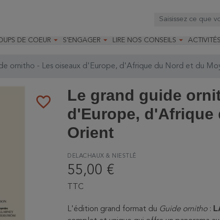



OUPS DE COEUR
S'ENGAGER
LIRE NOS CONSEILS
ACTIVITÉ
os
mandé par la LRBPO
Faire un don
Nourrir les oiseaux
Leçons d
ique
mandé par les CNB
Devenir membre
Installer un nichoir
Stages
de ornitho - Les oiseaux d'Europe, d'Afrique du Nord et du Mo
arques
Faire un legs
Installer un abreuvoir
Formatio
Devenir bénévole
Formati
Le grand guide orni
favorite_border
d'Europe, d'Afrique
Orient
DELACHAUX & NIESTLÉ
55,00 €
TTC
L
L'édition grand format du
Guide ornitho
: