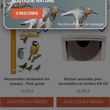
BOUTIQUE NATURE
PRODUIT ONT ÉGALEMENT ACHETÉ :
keyboard_arrow_left
keyboard_arrow_right
S'INSCRIRE
Précédent
Suivant
Ne plus afficher ce message
favorite_border
favorite_border
Reconnaître facilement les
Nichoir amovible pour
oiseaux - Petit guide
hirondelles de fenêtre KN HZ
Delachaux
10 - Simple
12,90 €
24,90 €
AJOUTER AU PANIER
AJOUTER AU PANIER