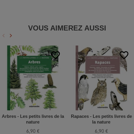
VOUS AIMEREZ AUSSI
keyboard_arrow_left
keyboard_arrow_right
Précédent
Suivant
favorite_border
favorite_border
Arbres - Les petits livres de la
Rapaces - Les petits livres de
nature
la nature
6,90 €
6,90 €