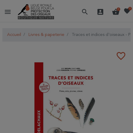
favorite
0
menu
search
account_box
shopping_basket
0
Accueil
Livres & papeterie
Traces et indices d'oiseaux - Pis
favorite_border