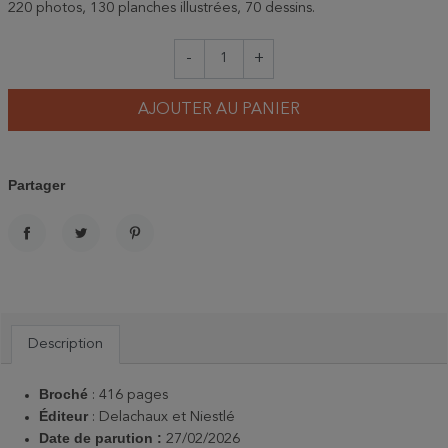
220 photos, 130 planches illustrées, 70 dessins.
-
+
AJOUTER AU PANIER
Partager
PARTAGER
TWEET
PINTEREST
Description
Broché
‏: ‎
416 pages
:
Delachaux
et Niestlé
Date de parution :
27/02/2026