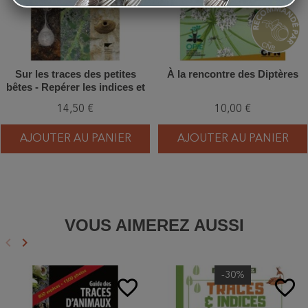
Sur les traces des petites
À la rencontre des Diptères
bêtes - Repérer les indices et
identifier leurs auteurs
14,50 €
10,00 €
AJOUTER AU PANIER
AJOUTER AU PANIER
VOUS AIMEREZ AUSSI
keyboard_arrow_left
keyboard_arrow_right
Précédent
Suivant
-30%
favorite_border
favorite_border