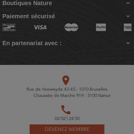

Boutiques Nature

Paiement sécurisé

En partenariat avec :
place
Rue de Veeweyde 43-45 - 1070 Bruxelles
Chaussée de Marche 919 - 5100 Namur
call
02/521.28.50
DEVENEZ MEMBRE