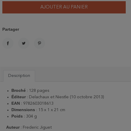
AJOUTER AU PANIER
Partager
PARTAGER
TWEET
PINTEREST
Description
Broché
‏: ‎
128 pages
Éditeur
: ‎
Delachaux et Niestle (10 octobre 2013)
EAN
:
9782603018613
Dimensions
‏: ‎
15 x 1 x 21 cm
Poids
: ‎
304 g
Auteur
: Frederic Jiguet