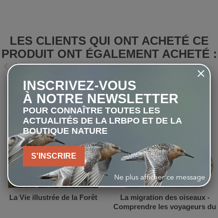
LES CLIENTS QUI ONT ACHETÉ CE
PRODUIT ONT ÉGALEMENT ACHETÉ :
keyboard_arrow_left
keyboard_arrow_right
Précédent
Suivant
INSCRIVEZ-VOUS
favorite_border
favorite_border
À NOTRE NEWSLETTER
POUR CONNAÎTRE TOUTES LES
ACTUALITÉS DE LA LRBPO ET DE LA
BOUTIQUE NATURE
S'INSCRIRE
Ne plus afficher ce message
La Vie illustrée de la Forêt
La migration des oiseaux -
Comprendre les voyageurs du
ciel