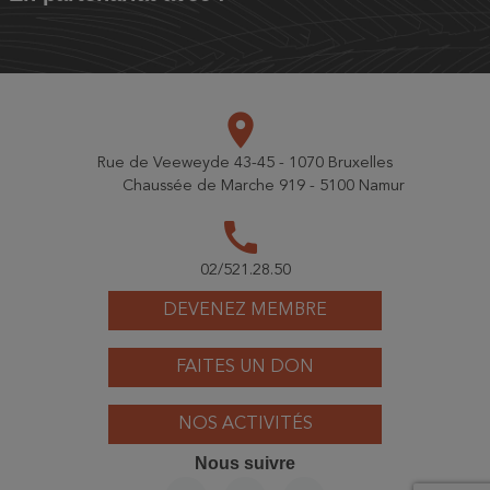
place
Rue de Veeweyde 43-45 - 1070 Bruxelles
Chaussée de Marche 919 - 5100 Namur
call
02/521.28.50
DEVENEZ MEMBRE
FAITES UN DON
NOS ACTIVITÉS
Nous suivre