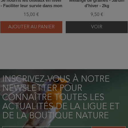
Je nourris les oiseaux en hiver
Mélange de graines - Jardin
- Faciliter leur survie dans mon
d'hiver - 2kg
jardin
15,00 €
9,50 €
AJOUTER AU PANIER
VOIR
INSCRIVEZ-VOUS À NOTRE
NEWSLETTER POUR
CONNAÎTRE TOUTES LES
ACTUALITÉS DE LA LIGUE ET
DE LA BOUTIQUE NATURE