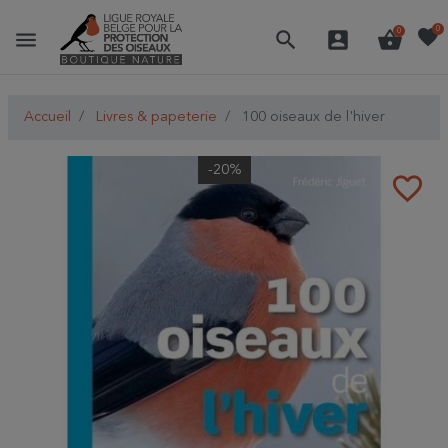
favorite
0
menu
search
account_box
shopping_basket
0
Accueil
Livres & papeterie
100 oiseaux de l'hiver
-20%
favorite_border