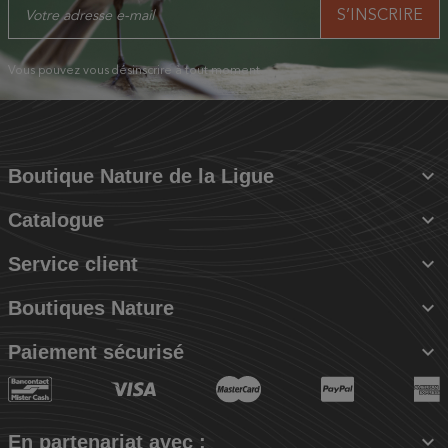
Vous pouvez vous désinscrire à tout moment.

Boutique Nature de la Ligue

Catalogue

Service client

Boutiques Nature

Paiement sécurisé

En partenariat avec :