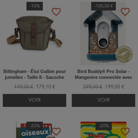
-10%
-100,00 €
favorite_border
favorite_border
Billingham - Étui Galbin pour
Bird Buddy® Pro Solar -
jumelles - Taille 8 - Sacoche
Mangeoire connectée avec
caméra IA 2K et alimentation
199,00 €
179,10 €
299,00 €
199,00 €
solaire
VOIR
VOIR
-20%
-20%
favorite_border
favorite_border