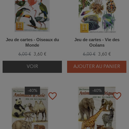
Jeu de cartes - Oiseaux du
Jeu de cartes - Vie des
Monde
Océans
6,00 €
3,60 €
6,00 €
3,60 €
VOIR
AJOUTER AU PANIER
-40%
-40%
favorite_border
favorite_border