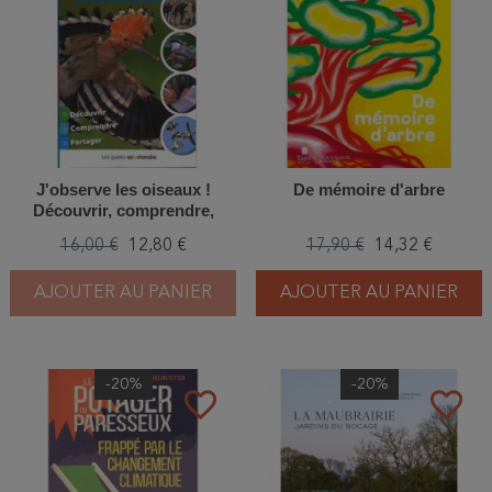
J'observe les oiseaux !
De mémoire d'arbre
Découvrir, comprendre,
partager
16,00 €
12,80 €
17,90 €
14,32 €
AJOUTER AU PANIER
AJOUTER AU PANIER
-20%
-20%
favorite_border
favorite_border