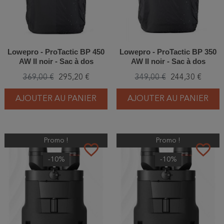
Lowepro - ProTactic BP 450
Lowepro - ProTactic BP 350
AW II noir - Sac à dos
AW II noir - Sac à dos
369,00 €
295,20 €
349,00 €
244,30 €
AJOUTER AU PANIER
AJOUTER AU PANIER
Promo !
Promo !
favorite_border
favorite_border
-10%
-10%