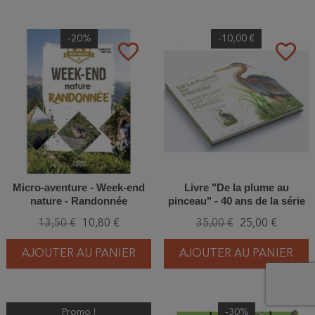
-20%
-10,00 €
favorite_border
favorite_border
Micro-aventure - Week-end
Livre "De la plume au
nature - Randonnée
pinceau" - 40 ans de la série
de timbres-poste belges
13,50 €
10,80 €
35,00 €
25,00 €
oiseaux - André Buzin
AJOUTER AU PANIER
AJOUTER AU PANIER
Promo !
-30%