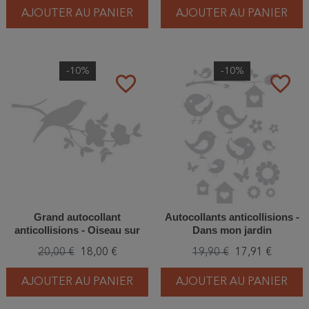
AJOUTER AU PANIER
AJOUTER AU PANIER
-10%
-10%
favorite_border
favorite_border
Grand autocollant
Autocollants anticollisions -
anticollisions - Oiseau sur
Dans mon jardin
branche
20,00 €
18,00 €
19,90 €
17,91 €
AJOUTER AU PANIER
AJOUTER AU PANIER