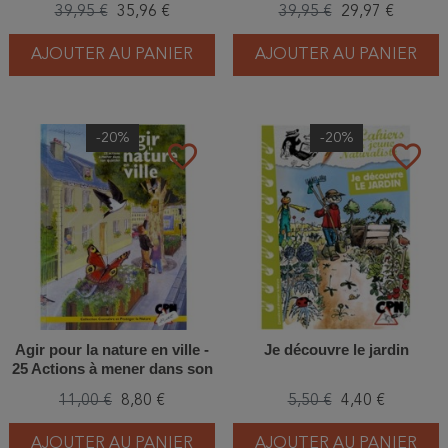
39,95 €
35,96 €
39,95 €
29,97 €
AJOUTER AU PANIER
AJOUTER AU PANIER
-20%
-20%
favorite_border
favorite_border
Agir pour la nature en ville -
Je découvre le jardin
25 Actions à mener dans son
quartier
11,00 €
8,80 €
5,50 €
4,40 €
AJOUTER AU PANIER
AJOUTER AU PANIER