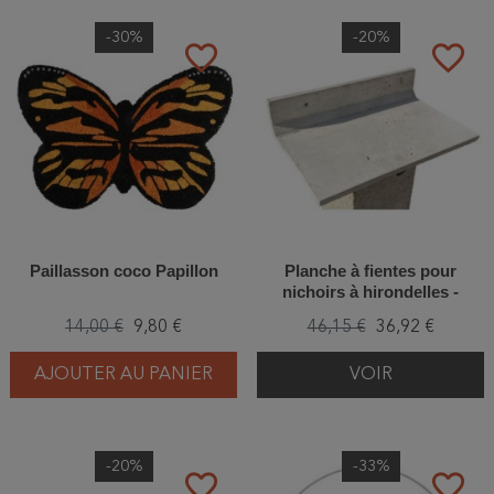
-30%
-20%
favorite_border
favorite_border
Paillasson coco Papillon
Planche à fientes pour
nichoirs à hirondelles -
Double - Béton de bois
14,00 €
9,80 €
46,15 €
36,92 €
AJOUTER AU PANIER
VOIR
-20%
-33%
favorite_border
favorite_border