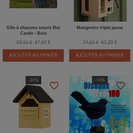
Gîte à chauves-souris Bat
Mangeoire triple jaune
Castle - Bois
59,50 €
47,60 €
79,00 €
63,20 €
AJOUTER AU PANIER
AJOUTER AU PANIER
-20%
-10%
favorite_border
favorite_border