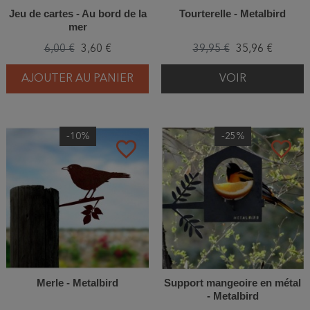
Jeu de cartes - Au bord de la
Tourterelle - Metalbird
mer
6,00 €
3,60 €
39,95 €
35,96 €
AJOUTER AU PANIER
VOIR
-10%
-25%
favorite_border
favorite_border
Merle - Metalbird
Support mangeoire en métal
- Metalbird