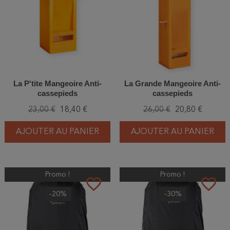
La P'tite Mangeoire Anti-
La Grande Mangeoire Anti-
cassepieds
cassepieds
23,00 €
18,40 €
26,00 €
20,80 €
AJOUTER AU PANIER
AJOUTER AU PANIER
Promo !
Promo !
favorite_border
favorite_border
-20%
-30%