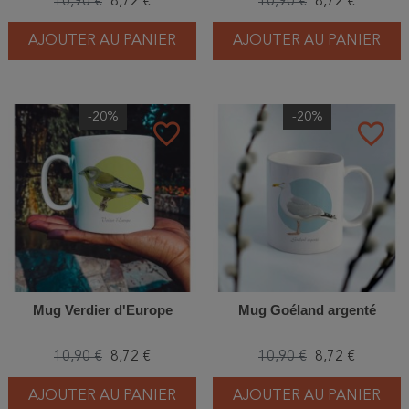
10,90 €
8,72 €
10,90 €
8,72 €
AJOUTER AU PANIER
AJOUTER AU PANIER
-20%
-20%
favorite_border
favorite_border
Mug Verdier d'Europe
Mug Goéland argenté
10,90 €
8,72 €
10,90 €
8,72 €
AJOUTER AU PANIER
AJOUTER AU PANIER