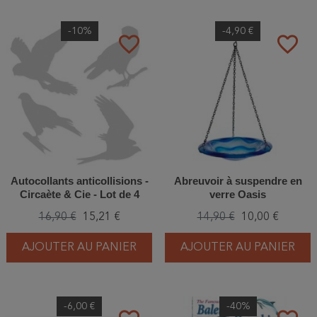
-10%
-4,90 €
favorite_border
favorite_border
Autocollants anticollisions -
Abreuvoir à suspendre en
Circaète & Cie - Lot de 4
verre Oasis
16,90 €
15,21 €
14,90 €
10,00 €
AJOUTER AU PANIER
AJOUTER AU PANIER
-6,00 €
-40%