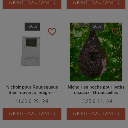
AJOUTER AU PANIER
AJOUTER AU PANIER
-30%
-20%
favorite_border
favorite_border
Nichoir pour Rougequeue
Nichoir en poche pour petits
Semi-ouvert à intégrer -
oiseaux - Broussailles
Béton de bois - Nat'h
41,60 €
29,12 €
13,95 €
11,16 €
AJOUTER AU PANIER
AJOUTER AU PANIER