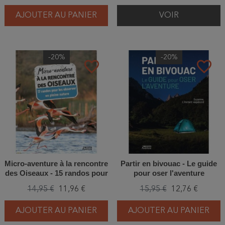
AJOUTER AU PANIER
VOIR
-20%
-20%
favorite_border
favorite_border
Micro-aventure à la rencontre
Partir en bivouac - Le guide
des Oiseaux - 15 randos pour
pour oser l'aventure
les observer en pleine nature
14,95 €
11,96 €
15,95 €
12,76 €
AJOUTER AU PANIER
AJOUTER AU PANIER