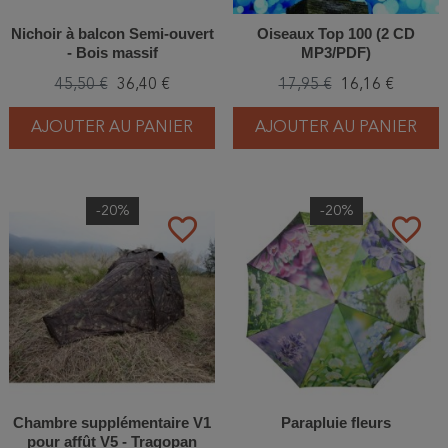
Nichoir à balcon Semi-ouvert
Oiseaux Top 100 (2 CD
- Bois massif
MP3/PDF)
45,50 €
36,40 €
17,95 €
16,16 €
AJOUTER AU PANIER
AJOUTER AU PANIER
-20%
-20%
favorite_border
favorite_border
Chambre supplémentaire V1
Parapluie fleurs
pour affût V5 - Tragopan