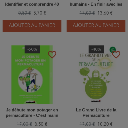
Identifier et comprendre 40
humains - En finir avec les
espèces incontournables
violences et les abus des
9,50 €
5,70 €
17,00 €
13,60 €
chasseurs
AJOUTER AU PANIER
AJOUTER AU PANIER
-50%
-40%
favorite_border
favorite_border
Je débute mon potager en
Le Grand Livre de la
permaculture - C'est malin
Permaculture
17,00 €
8,50 €
17,00 €
10,20 €