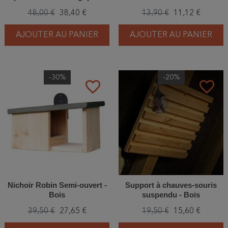
48,00 €
38,40 €
13,90 €
11,12 €
AJOUTER AU PANIER
AJOUTER AU PANIER
-30%
-20%
favorite_border
favorite_border
Nichoir Robin Semi-ouvert -
Support à chauves-souris
Bois
suspendu - Bois
39,50 €
27,65 €
19,50 €
15,60 €