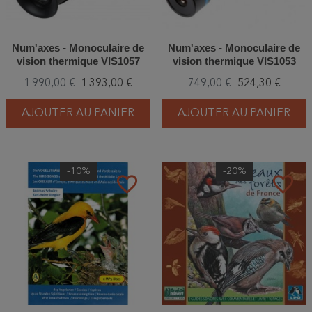
Num'axes - Monoculaire de
Num'axes - Monoculaire de
vision thermique VIS1057
vision thermique VIS1053
1 990,00 €
1 393,00 €
749,00 €
524,30 €
AJOUTER AU PANIER
AJOUTER AU PANIER
-10%
-20%
favorite_border
favorite_border