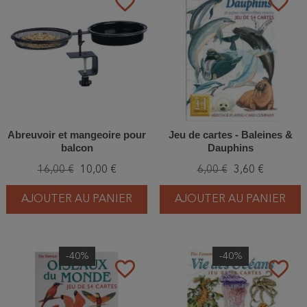
favorite_border
favorite_border
Abreuvoir et mangeoire pour
Jeu de cartes - Baleines &
balcon
Dauphins
16,00 €
10,00 €
6,00 €
3,60 €
AJOUTER AU PANIER
AJOUTER AU PANIER
-40%
-40%
favorite_border
favorite_border