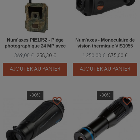
Num'axes PIE1052 - Piège
Num'axes - Monoculaire de
photographique 24 MP avec
vision thermique VIS1055
4G
369,00 €
258,30 €
1 250,00 €
875,00 €
AJOUTER AU PANIER
AJOUTER AU PANIER
-30%
-30%
favorite_border
favorite_border