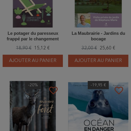
Le potager du paresseux
La Maubrairie - Jardins du
frappé par le changement
bocage
climatique
18,90 €
15,12 €
32,00 €
25,60 €
AJOUTER AU PANIER
AJOUTER AU PANIER
-20%
-19,95 €
favorite_border
favorite_border