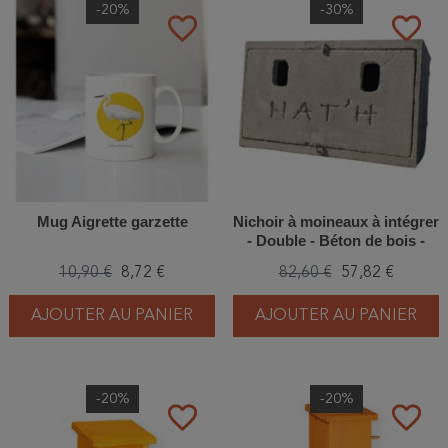
-20%
-30%
favorite_border
favorite_border
Mug Aigrette garzette
Nichoir à moineaux à intégrer
- Double - Béton de bois -
Nat'h
10,90 €
8,72 €
82,60 €
57,82 €
AJOUTER AU PANIER
AJOUTER AU PANIER
-20%
-20%
favorite_border
favorite_border