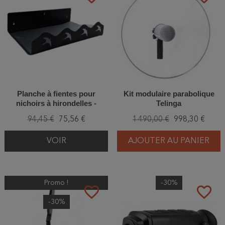
Planche à fientes pour
Kit modulaire parabolique
nichoirs à hirondelles -
Telinga
Double - Acier thermolaqué
94,45 €
75,56 €
1 490,00 €
998,30 €
VOIR
AJOUTER AU PANIER
Promo !
-30%
favorite_border
favorite_border
-30%