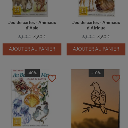
Jeu de cartes - Animaux
Jeu de cartes - Animaux
d'Asie
d'Afrique
6,00 €
3,60 €
6,00 €
3,60 €
AJOUTER AU PANIER
AJOUTER AU PANIER
-40%
-10%
favorite_border
favorite_border