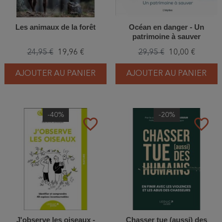
Les animaux de la forêt
Océan en danger - Un
patrimoine à sauver
24,95 €
19,96 €
29,95 €
10,00 €
AJOUTER AU PANIER
AJOUTER AU PANIER
-40%
-20%
favorite_border
favorite_border
J'observe les oiseaux -
Chasser tue (aussi) des