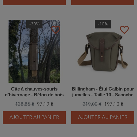
-30%
-10%
favorite_border
favorite_border
Gîte à chauves-souris
Billingham - Étui Galbin pour
d’hivernage - Béton de bois
jumelles - Taille 10 - Sacoche
138,85 €
97,19 €
219,00 €
197,10 €
AJOUTER AU PANIER
AJOUTER AU PANIER