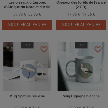
Les oiseaux d'Europe,
Oiseaux des forêts de France
d'Afrique du Nord et d'Asie
(2 CD)
occidentale (2 CD MP3)
59,95 €
53,95 €
17,95 €
14,36 €
AJOUTER AU PANIER
AJOUTER AU PANIER
-20%
-20%
favorite_border
favorite_border
Mug Spatule blanche
Mug Cigogne blanche