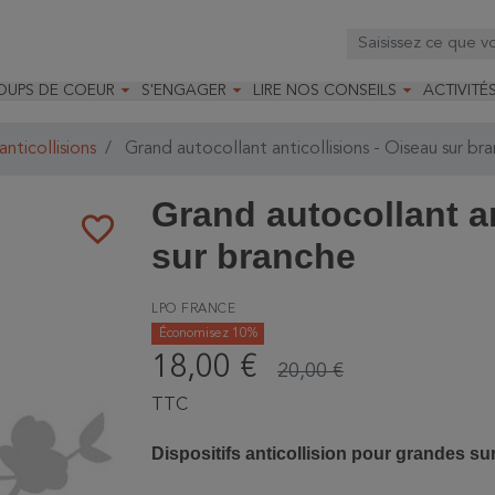



OUPS DE COEUR
S'ENGAGER
LIRE NOS CONSEILS
ACTIVITÉ
os
mandé par la LRBPO
Faire un don
Nourrir les oiseaux
Leçons d
ique
mandé par les CNB
Devenir membre
Installer un nichoir
Stages
nticollisions
Grand autocollant anticollisions - Oiseau sur br
arques
Faire un legs
Installer un abreuvoir
Formatio
Devenir bénévole
Formati
Grand autocollant an
favorite_border
sur branche
LPO FRANCE
Économisez 10%
18,00 €
20,00 €
TTC
Dispositifs anticollision pour grandes su