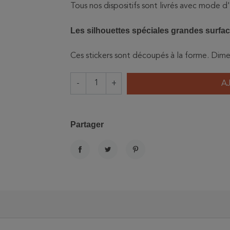
Tous nos dispositifs sont livrés avec mode d
Les silhouettes spéciales grandes surfa
Ces stickers sont découpés à la forme. Dim
-
+
A
Partager
PARTAGER
TWEET
PINTEREST