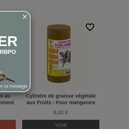
favorite_border
favorite_border
ER
LRBPO
her ce message
ts au
Cylindre de graisse végétale
Fr
lement
aux Fruits - Pour mangeoire
anticoll
verts
8,40 €
19,00 
R
VOIR
VO