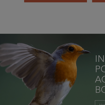
I
P
AC
B