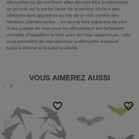
silhouettes ou de vos frises: elles devront être positionnées
en priorité sur la partie haute de la surface vitrée si des
obstacles sont apparents au bas de la vitre comme des
meubles, plantes vertes …et ne pas être espacées de plus
d'une paume de main pour les silhouettes.Il est fortement
conseillé d’humidifier la vitre avec de l’eau savonneuse ; cela
vous permettra de repositionner la silhouette aisément
jusqu’à obtenir le résultat souhaité.
VOUS AIMEREZ AUSSI
keyboard_arrow_left
keyboard_arrow_right
Précédent
Suivant
favorite_border
favorite_border