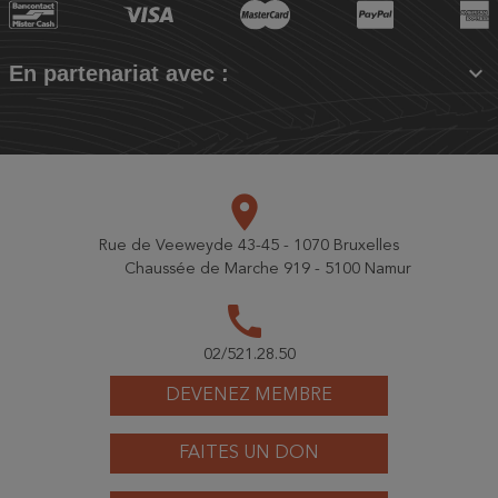

En partenariat avec :
place
Rue de Veeweyde 43-45 - 1070 Bruxelles
Chaussée de Marche 919 - 5100 Namur
call
02/521.28.50
DEVENEZ MEMBRE
FAITES UN DON