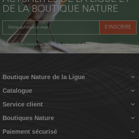
DE LA BOUTIQUE NATURE
Vous pouvez vous désinscrire à tout moment.

Boutique Nature de la Ligue

Catalogue

Service client

Boutiques Nature

Paiement sécurisé