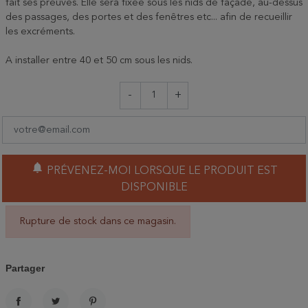
fait ses preuves. Elle sera fixée sous les nids de façade, au-dessus
des passages, des portes et des fenêtres etc... afin de recueillir
les excréments.
A installer entre 40 et 50 cm sous les nids.
-
+
notifications
PRÉVENEZ-MOI LORSQUE LE PRODUIT EST
DISPONIBLE
Rupture de stock dans ce magasin.
Partager