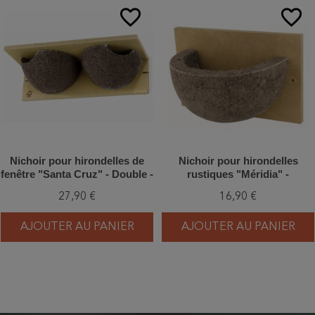
favorite_border
favorite_border
Nichoir pour hirondelles de
Nichoir pour hirondelles
fenêtre "Santa Cruz" - Double -
rustiques "Méridia" -
Bois/Béton de bois
Bois/Béton de bois
27,90 €
16,90 €
AJOUTER AU PANIER
AJOUTER AU PANIER