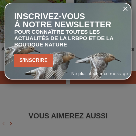
INSCRIVEZ-VOUS
À NOTRE NEWSLETTER
POUR CONNAÎTRE TOUTES LES
ACTUALITÉS DE LA LRBPO ET DE LA
BOUTIQUE NATURE
Abri à grenouilles et crapauds
Mangeoire pour fenêtre Crète
Frogilo - New Eco
S'INSCRIRE
32,00 €
15,00 €
Ne plus afficher ce message
AJOUTER AU PANIER
AJOUTER AU PANIER
VOUS AIMEREZ AUSSI
keyboard_arrow_left
keyboard_arrow_right
Précédent
Suivant