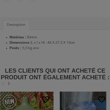
PARTAGER
TWEET
PINTEREST
Description
Matériau :
Béton
Dimensions
(L x l x H) : 44 X 27,5 X 10cm
Poids :
5,5 kg env
LES CLIENTS QUI ONT ACHETÉ CE
PRODUIT ONT ÉGALEMENT ACHETÉ :
keyboard_arrow_left
keyboard_arrow_right
Précédent
Suivant
favorite_border
favorite_border