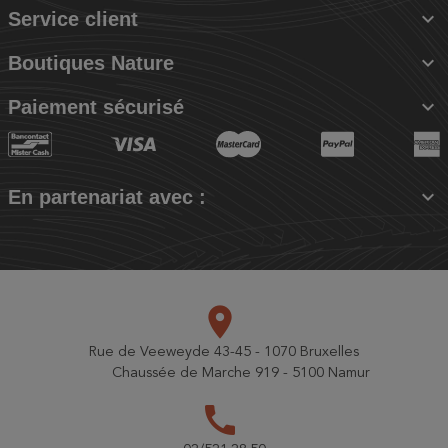

Service client

Boutiques Nature

Paiement sécurisé

En partenariat avec :
place
Rue de Veeweyde 43-45 - 1070 Bruxelles
Chaussée de Marche 919 - 5100 Namur
call