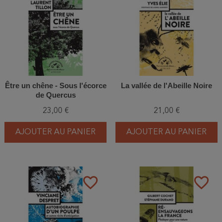
Être un chêne - Sous l'écorce
La vallée de l'Abeille Noire
de Quercus
23,00 €
21,00 €
AJOUTER AU PANIER
AJOUTER AU PANIER
favorite_border
favorite_border