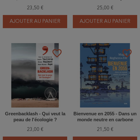
plantes nous fait du bien
23,50 €
25,00 €
AJOUTER AU PANIER
AJOUTER AU PANIER
favorite_border
favorite_border
Greenbacklash - Qui veut la
Bienvenue en 2055 - Dans un
peau de l'écologie ?
monde neutre en carbone
23,00 €
21,50 €