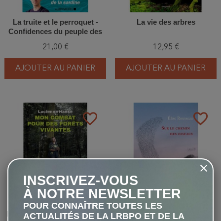
La truite et le perroquet -
La vie des arbres
Confidences du peuple des
rivières
21,00 €
12,95 €
AJOUTER AU PANIER
AJOUTER AU PANIER
favorite_border
favorite_border
INSCRIVEZ-VOUS
À NOTRE NEWSLETTER
POUR CONNAÎTRE TOUTES LES
Mon combat pour des forêts
Sur le chemin des oiseaux
ACTUALITÉS DE LA LRBPO ET DE LA