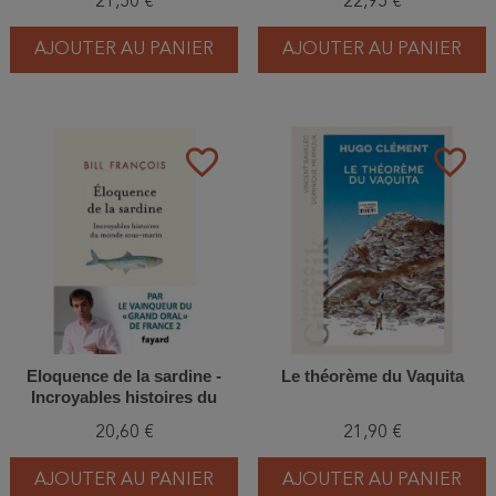
21,50 €
22,95 €
AJOUTER AU PANIER
AJOUTER AU PANIER
favorite_border
favorite_border
Eloquence de la sardine -
Le théorème du Vaquita
Incroyables histoires du
monde sous-marin
20,60 €
21,90 €
AJOUTER AU PANIER
AJOUTER AU PANIER