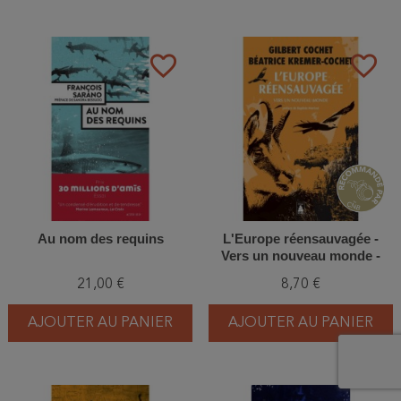
favorite_border
favorite_border
Au nom des requins
L'Europe réensauvagée -
Vers un nouveau monde -
Edition 2022
21,00 €
8,70 €
AJOUTER AU PANIER
AJOUTER AU PANIER