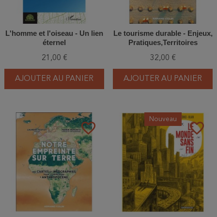
L'homme et l'oiseau - Un lien
Le tourisme durable - Enjeux,
éternel
Pratiques,Territoires
21,00 €
32,00 €
AJOUTER AU PANIER
AJOUTER AU PANIER
Nouveau
favorite_border
favorite_border