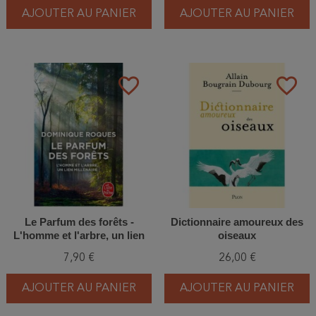
AJOUTER AU PANIER
AJOUTER AU PANIER
favorite_border
favorite_border
Le Parfum des forêts -
Dictionnaire amoureux des
L'homme et l'arbre, un lien
oiseaux
millénaire
7,90 €
26,00 €
AJOUTER AU PANIER
AJOUTER AU PANIER