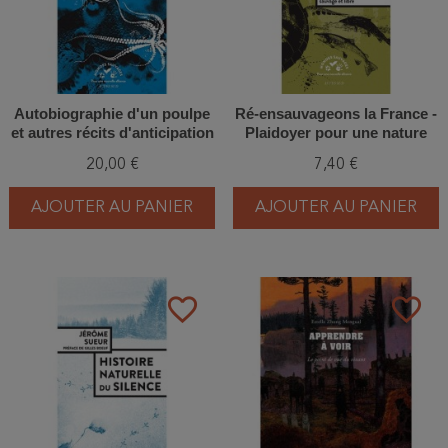
Autobiographie d'un poulpe
Ré-ensauvageons la France -
et autres récits d'anticipation
Plaidoyer pour une nature
sauvage et libre
20,00 €
7,40 €
AJOUTER AU PANIER
AJOUTER AU PANIER
favorite_border
favorite_border