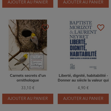
AJOUTER AU PANIER
AJOUTER AU PANIER
favorite_border
favorite_border
Carnets secrets d'un
Liberté, dignité, habitabilité -
ornithologue
Donner au siècle la valeur qui
lui manque
33,10 €
4,90 €
AJOUTER AU PANIER
AJOUTER AU PANIER