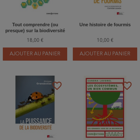
Tout comprendre (ou
Une histoire de fourmis
presque) sur la biodiversité
18,00 €
10,00 €
AJOUTER AU PANIER
AJOUTER AU PANIER
favorite_border
favorite_border