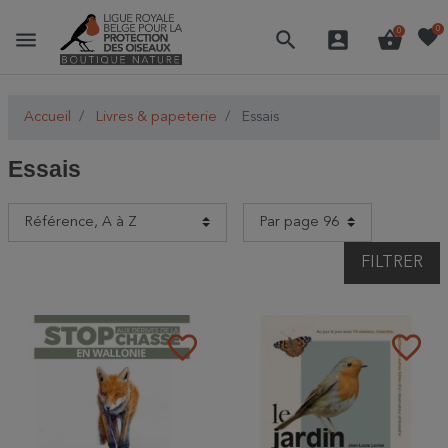
favorite
0
menu
search
account_box
shopping_basket
0
Accueil
Livres & papeterie
Essais
Essais
FILTRER
favorite_border
favorite_border