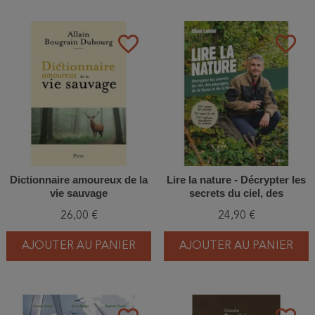
favorite_border
favorite_border
Dictionnaire amoureux de la
Lire la nature - Décrypter les
vie sauvage
secrets du ciel, des
paysages, de la faune et de la
26,00 €
24,90 €
flore
AJOUTER AU PANIER
AJOUTER AU PANIER