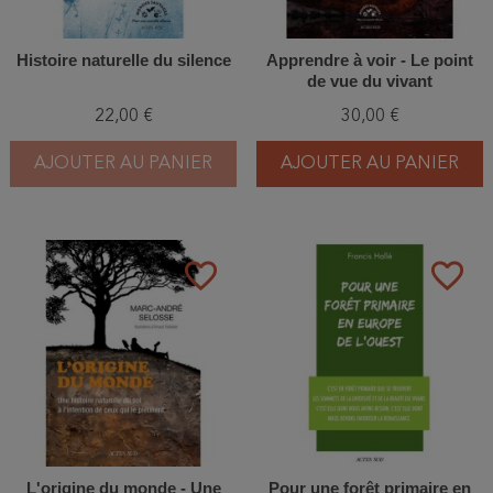
Histoire naturelle du silence
Apprendre à voir - Le point
de vue du vivant
22,00 €
30,00 €
AJOUTER AU PANIER
AJOUTER AU PANIER
favorite_border
favorite_border
L'origine du monde - Une
Pour une forêt primaire en