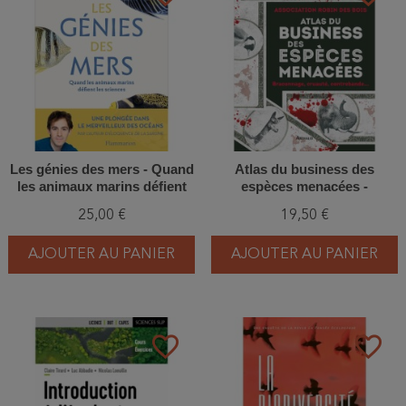
Les génies des mers - Quand
Atlas du business des
les animaux marins défient
espèces menacées -
les sciences
Braconnage, cruauté,
25,00 €
19,50 €
contrebande...
AJOUTER AU PANIER
AJOUTER AU PANIER
favorite_border
favorite_border