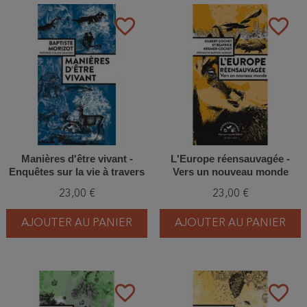
favorite_border
favorite_border
Manières d'être vivant -
L'Europe réensauvagée -
Enquêtes sur la vie à travers
Vers un nouveau monde
nous
23,00 €
23,00 €
AJOUTER AU PANIER
AJOUTER AU PANIER
favorite_border
favorite_border