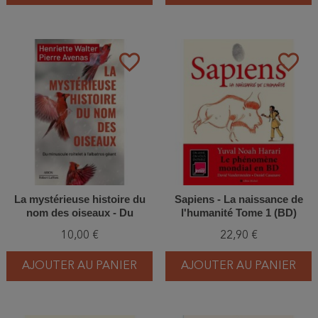
favorite_border
favorite_border
La mystérieuse histoire du
Sapiens - La naissance de
nom des oiseaux - Du
l'humanité Tome 1 (BD)
minuscule Roitelet à
10,00 €
22,90 €
l'Albatros géant
AJOUTER AU PANIER
AJOUTER AU PANIER