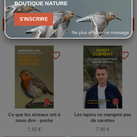
vivantes
BOUTIQUE NATURE
18,50 €
18,00 €
S'INSCRIRE
AJOUTER AU PANIER
AJOUTER AU PANIER
Ne plus afficher ce message
favorite_border
favorite_border
Ce que les oiseaux ont à
Les lapins ne mangent pas
nous dire - poche
de carottes
7,50 €
7,90 €