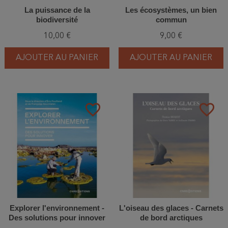
La puissance de la
Les écosystèmes, un bien
biodiversité
commun
10,00 €
9,00 €
AJOUTER AU PANIER
AJOUTER AU PANIER
favorite_border
favorite_border
Explorer l'environnement -
L'oiseau des glaces - Carnets
Des solutions pour innover
de bord arctiques