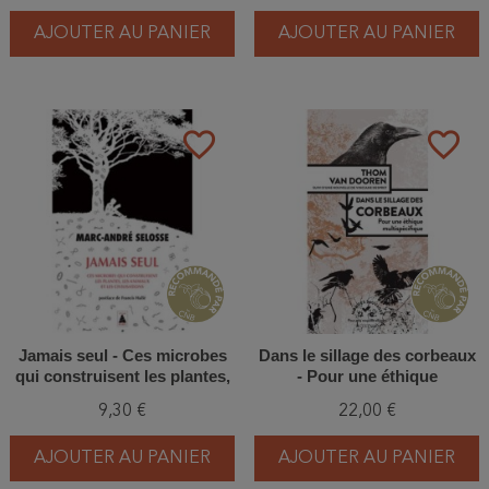
AJOUTER AU PANIER
AJOUTER AU PANIER
favorite_border
favorite_border
Jamais seul - Ces microbes
Dans le sillage des corbeaux
qui construisent les plantes,
- Pour une éthique
les animaux et les
multidisciplinaire
9,30 €
22,00 €
civilisations
AJOUTER AU PANIER
AJOUTER AU PANIER