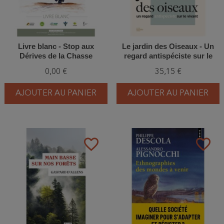
Livre blanc - Stop aux
Le jardin des Oiseaux - Un
Dérives de la Chasse
regard antispéciste sur le
vivant
0,00 €
35,15 €
AJOUTER AU PANIER
AJOUTER AU PANIER
favorite_border
favorite_border