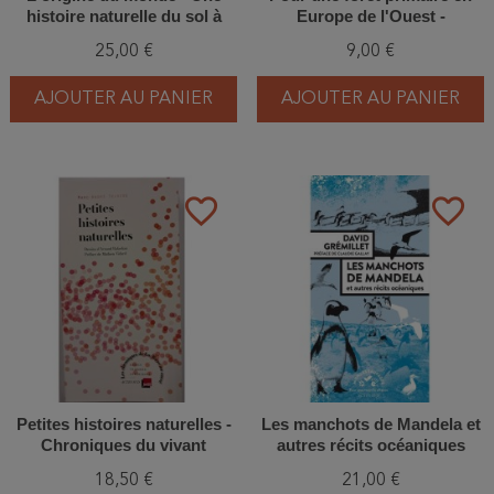
histoire naturelle du sol à
Europe de l'Ouest -
l'intention de ceux qui le
Manifeste de Francis Hallé
25,00 €
9,00 €
piétinent
AJOUTER AU PANIER
AJOUTER AU PANIER
favorite_border
favorite_border
Petites histoires naturelles -
Les manchots de Mandela et
Chroniques du vivant
autres récits océaniques
18,50 €
21,00 €