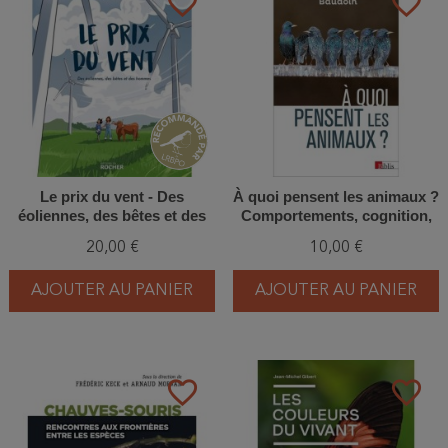
favorite_border
favorite_border
Le prix du vent - Des
À quoi pensent les animaux ?
éoliennes, des bêtes et des
Comportements, cognition,
hommes (BD)
émotions
20,00 €
10,00 €
AJOUTER AU PANIER
AJOUTER AU PANIER
favorite_border
favorite_border