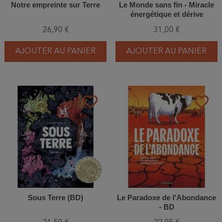
Notre empreinte sur Terre
Le Monde sans fin - Miracle
énergétique et dérive
climatique - BD
26,90 €
31,00 €
AJOUTER AU PANIER
AJOUTER AU PANIER
favorite_border
favorite_border
Sous Terre (BD)
Le Paradoxe de l'Abondance
- BD