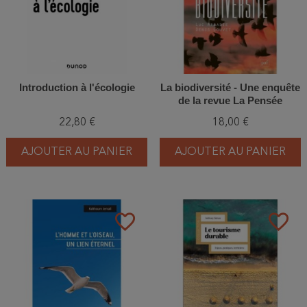
Introduction à l'écologie
La biodiversité - Une enquête
de la revue La Pensée
écologique
22,80 €
18,00 €
AJOUTER AU PANIER
AJOUTER AU PANIER
favorite_border
favorite_border