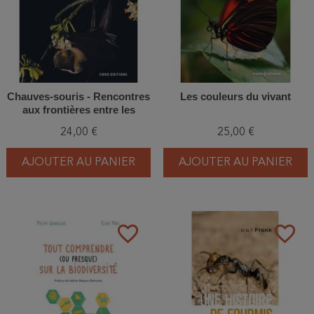
Chauves-souris - Rencontres
Les couleurs du vivant
aux frontières entre les
espèces
24,00 €
25,00 €
AJOUTER AU PANIER
AJOUTER AU PANIER
favorite_border
favorite_border