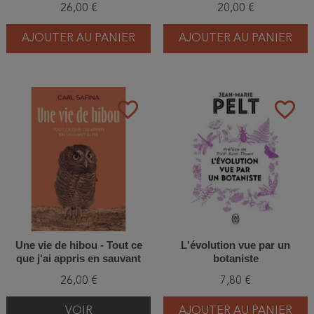
26,00 €
20,00 €
AJOUTER AU PANIER
AJOUTER AU PANIER
favorite_border
favorite_border
Une vie de hibou - Tout ce
L'évolution vue par un
que j'ai appris en sauvant
botaniste
Alfie
26,00 €
7,80 €
VOIR
AJOUTER AU PANIER