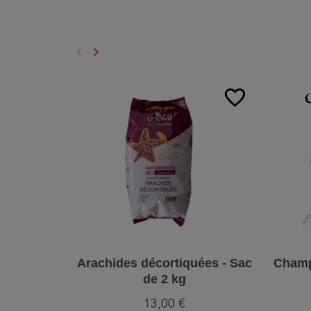
keyboard_arrow_left
keyboard_arrow_right
Précédent
Suivant
favorite_border
Arachides décortiquées - Sac
Champ
de 2 kg
13,00 €