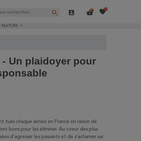
favorite
0
search
account_box
shopping_basket
0

S NATURE
e nature
ns longues
on Guide-Nature®
s - Un plaidoyer pour
esponsable
sont tués chaque année en France en raison de
ont bons pour les éliminer. Au coeur des plus
ées d’agresser les passants et de s’acharner sur