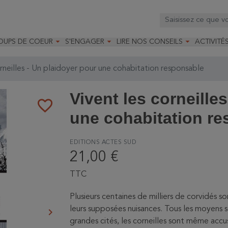



OUPS DE COEUR
S'ENGAGER
LIRE NOS CONSEILS
ACTIVITÉ
os
mandé par la LRBPO
Faire un don
Nourrir les oiseaux
Leçons d
ique
mandé par les CNB
Devenir membre
Installer un nichoir
Stages
rneilles - Un plaidoyer pour une cohabitation responsable
arques
Faire un legs
Installer un abreuvoir
Formatio
Devenir bénévole
Formati
Vivent les corneille
favorite_border
une cohabitation r
EDITIONS ACTES SUD
21,00 €
TTC
Plusieurs centaines de milliers de corvidés 
leurs supposées nuisances. Tous les moyens s
keyboard_arrow_right
Suivant
grandes cités, les corneilles sont même accus