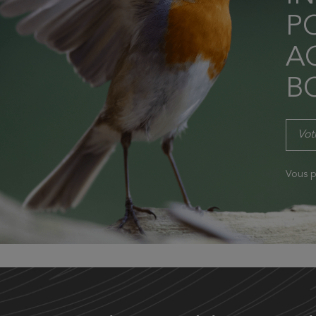
P
AC
B
Vous p