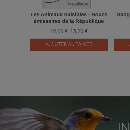
Les Animaux nuisibles - Boucs
Sangl
émissaires de la République
des privilèges
19,00 €
15,20 €
AJOUTER AU PANIER
I