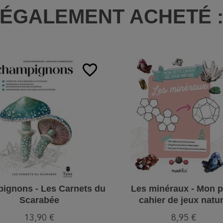
ÉGALEMENT ACHETÉ 
favorite_border
ignons - Les Carnets du
Les minéraux - Mon p
Scarabée
cahier de jeux natu
13,90 €
8,95 €