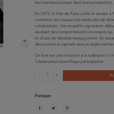
les nourrissons jusque dans leurs poussettes
En 2015, la Ville de Paris confie le dossier à
connaître ces oiseaux mal-aimés afin de déte
cohabitation. Une enquête captivante débute
révélant des comportements étonnants qui 
et d’une vie familiale insoupçonnée. En suivan
zoom_in
découvrons la capitale sous un angle inatten
Ce livre est une invitation à la tolérance à l
l’observation scientifique participative.
-
+
A
Partager
PARTAGER
TWEET
PINTEREST