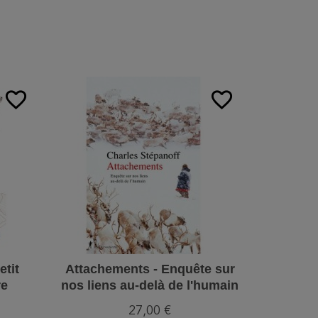
:
favorite_border
favorite_border
etit
Attachements - Enquête sur
Serviet
re
nos liens au-delà de l'humain
27,00 €