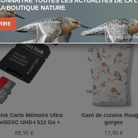
ONNAÎTRE TOUTES LES ACTUALITÉS DE LA 
ÉGALEMENT ACHETÉ 
LA BOUTIQUE NATURE
RIRE
Ne plus affic
favorite_border
isk Carte Mémoire Ultra
Gant de cuisine Roug
roSDXC UHS-I 512 Go +
gorges
Adaptateur SD
88,90 €
11,90 €