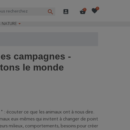
favorite
0
search
account_box
shopping_basket
0

S NATURE
e nature
ns longues
on Guide-Nature®
des campagnes -
tons le monde
" : écouter ce que les animaux ont à nous dire.
nimaux eux-mêmes qui invitent à changer de point
eurs milieux, comportements, besoins pour créer