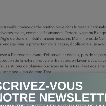
mps travaillé comme garde-ornithologue dans la réserve nationale
 à diverses revues, comme la Salamandre, Terre sauvage ou Plonge
ont Aigle de Bonelli ; méditerranéen méconnu, Mammifères de Ca
r engagé dans la protection de la nature, il collabore aussi av
essé à l’astronomie avant d’observer les oiseaux, puis de se pass
ection de la nature, il œuvre entre autres en faveur des chauves-so
iques. Auteur de plusieurs ouvrages sur la nature, il est égaleme
u scarabée », aux éditions Tana.
SCRIVEZ-VOUS
NOTRE NEWSLETT
S QUI ONT ACHETÉ CE 