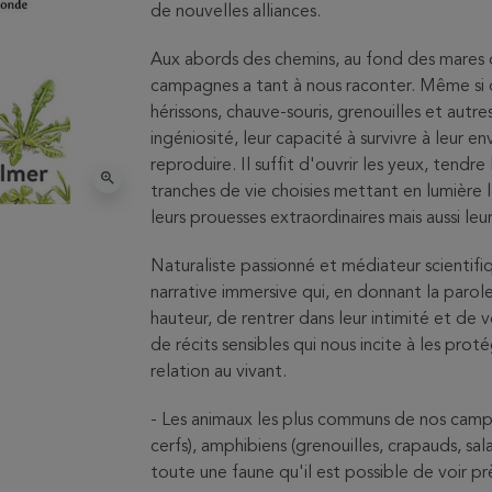
de nouvelles alliances.
Aux abords des chemins, au fond des mares o
campagnes a tant à nous raconter. Même si on 
hérissons, chauve-souris, grenouilles et autr
ingéniosité, leur capacité à survivre à leur
reproduire. Il suffit d'ouvrir les yeux, tendre 
zoom_in
tranches de vie choisies mettant en lumière 
leurs prouesses extraordinaires mais aussi leu
Naturaliste passionné et médiateur scienti
narrative immersive qui, en donnant la parol
hauteur, de rentrer dans leur intimité et de v
de récits sensibles qui nous incite à les pro
relation au vivant.
- Les animaux les plus communs de nos camp
cerfs), amphibiens (grenouilles, crapauds, sala
toute une faune qu'il est possible de voir pr