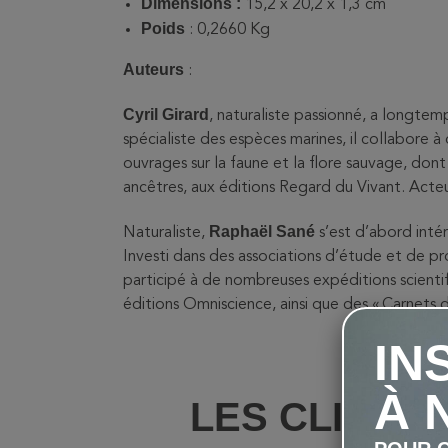
Dimensions :
15,2 x 20,2 x 1,3 cm
Poids
: ‎
0,2660 Kg
Auteurs
:
Cyril Girard
, naturaliste passionné, a longte
spécialiste des espèces marines, il collabore
ouvrages sur la faune et la flore sauvage, d
ancêtres, aux éditions Regard du Vivant. Acteu
Raphaël Sané
Naturaliste,
s’est d’abord intér
Investi dans des associations d’étude et de prot
participé à de nombreuses expéditions scientif
éditions Omniscience, ainsi que des « Carnets d
IN
À 
LES CLIENT