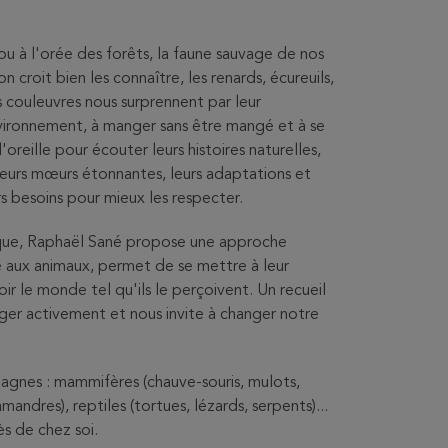
u à l'orée des forêts, la faune sauvage de nos
croit bien les connaître, les renards, écureuils,
es couleuvres nous surprennent par leur
 environnement, à manger sans être mangé et à se
l'oreille pour écouter leurs histoires naturelles,
leurs mœurs étonnantes, leurs adaptations et
rs besoins pour mieux les respecter.
fique, Raphaël Sané propose une approche
e aux animaux, permet de se mettre à leur
oir le monde tel qu'ils le perçoivent. Un recueil
téger activement et nous invite à changer notre
agnes : mammifères (chauve-souris, mulots,
mandres), reptiles (tortues, lézards, serpents)...
ès de chez soi.