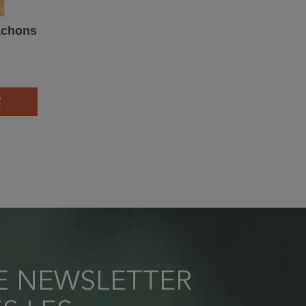
achons
R
RE NEWSLETTER