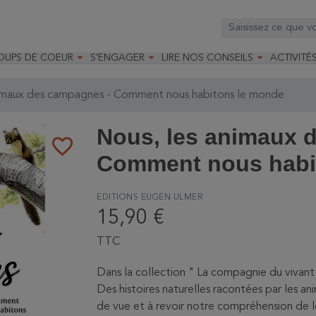



OUPS DE COEUR
S'ENGAGER
LIRE NOS CONSEILS
ACTIVITÉ
os
mandé par la LRBPO
Faire un don
Nourrir les oiseaux
Leçons d
ique
mandé par les CNB
Devenir membre
Installer un nichoir
Stages
imaux des campagnes - Comment nous habitons le monde
arques
Faire un legs
Installer un abreuvoir
Formatio
Devenir bénévole
Formati
Nous, les animaux 
favorite_border
Comment nous habi
EDITIONS EUGEN ULMER
15,90 €
TTC
Dans la collection " La compagnie du vivant 
Des histoires naturelles racontées par les a
de vue et à revoir notre compréhension de l