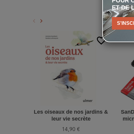
POUR C
ET DE 
keyboard_arrow_left
keyboard_arrow_right
S'INSC
Précédent
Suivant
favorite_border
Les oiseaux de nos jardins &
SanD
leur vie secrète
mic
14,90 €