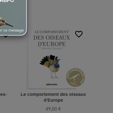
LRBPO
:
her ce message
favorite_border
favorite_border
es-
Le comportement des oiseaux
Reconn
d'Europe
oise
49,00 €