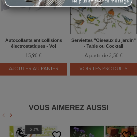
Ne plus afficher ce message
Autocollants anticollisions
Serviettes "Oiseaux du jardin"
électrostatiques - Vol
- Table ou Cocktail
d'Oiseaux - Lot de 5
15,90 €
À partir de 3,50 €
AJOUTER AU PANIER
VOIR LES PRODUITS
VOUS AIMEREZ AUSSI
keyboard_arrow_left
keyboard_arrow_right
Précédent
Suivant
-20%
favorite_border
favorite_border