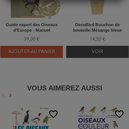
Guide expert des Oiseaux
DecoBird Bouchon de
d'Europe - Manuel
bouteille Mésange bleue
d'Identification
39,00 €
14,50 €
Photographique
AJOUTER AU PANIER
VOIR
VOUS AIMEREZ AUSSI
keyboard_arrow_left
keyboard_arrow_right
Précédent
Suivant
favorite_border
favorite_border