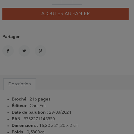
AJOUTER AU PANIER
Partager
PARTAGER
TWEET
PINTEREST
Description
Broché
‏: ‎
216 pages
Éditeur
‏: ‎
Cnrs Eds
Date de parution
: 29/08/2024
EAN
:
9782271145550
Dimensions
‏: ‎
16,20 x 21,20 x 2 cm
Poids
:
0,5800kg