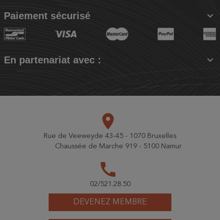

Paiement sécurisé

En partenariat avec :
place
Rue de Veeweyde 43-45 - 1070 Bruxelles
Chaussée de Marche 919 - 5100 Namur
call
02/521.28.50
DEVENEZ MEMBRE