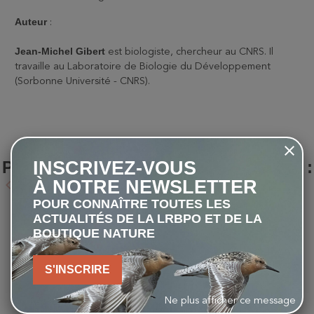
Auteur
:
Jean-Michel Gibert
est biologiste, chercheur au CNRS. Il
travaille au Laboratoire de Biologie du Développement
(Sorbonne Université - CNRS).
LES CLIENTS QUI ONT ACHETÉ CE
INSCRIVEZ-VOUS
PRODUIT ONT ÉGALEMENT ACHETÉ :
À NOTRE NEWSLETTER
keyboard_arrow_left
keyboard_arrow_right
Précédent
Suivant
POUR CONNAÎTRE TOUTES LES
ACTUALITÉS DE LA LRBPO ET DE LA
favorite_border
favorite_border
BOUTIQUE NATURE
S'INSCRIRE
Ne plus afficher ce message