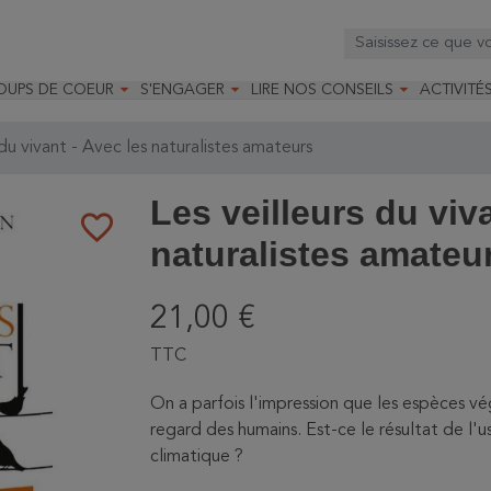



OUPS DE COEUR
S'ENGAGER
LIRE NOS CONSEILS
ACTIVITÉ
os
mandé par la LRBPO
Faire un don
Nourrir les oiseaux
Leçons d
ique
mandé par les CNB
Devenir membre
Installer un nichoir
Stages
 du vivant - Avec les naturalistes amateurs
arques
Faire un legs
Installer un abreuvoir
Formatio
Devenir bénévole
Formati
Les veilleurs du viv
favorite_border
naturalistes amateu
21,00 €
TTC
On a parfois l'impression que les espèces vég
regard des humains. Est-ce le résultat de l
climatique ?