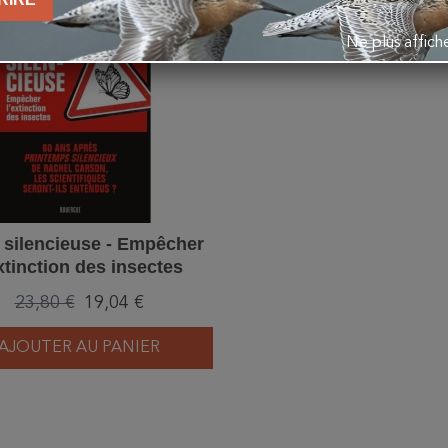
favorite_border
Ne plus affic
 silencieuse - Empêcher
extinction des insectes
23,80 €
19,04 €
AJOUTER AU PANIER