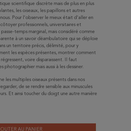
ique scientifique discrète mais de plus en plus
lantes, les oiseaux, les papillons et autres
nous. Pour l'observer le mieux était d'aller en
e côtoyer professionnels, universitaires et
un passe-temps marginal, mais considéré comme
parente à un savoir déambulatoire qui se déploie
s un territoire précis, délimité, pour y
ment les espèces présentes, montrer comment
égressent, voire disparaissent. Il faut
es photographier mais aussi à les dessiner.
mme les multiples oiseaux présents dans nos
garder, de se rendre sensible aux minuscules
eurs. Et ainsi toucher du doigt une autre manière
JOUTER AU PANIER