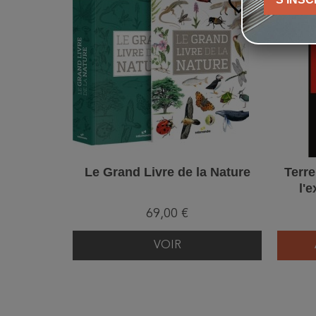
favorite_border
Le Grand Livre de la Nature
Terre
l'
69,00 €
VOIR