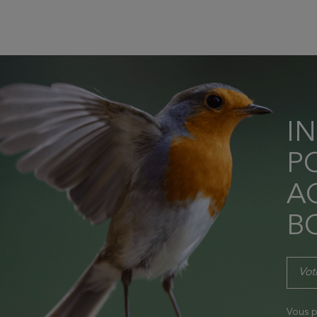
I
P
AC
B
Vous p