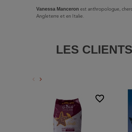
Vanessa Manceron
est anthropologue, cherch
Angleterre et en Italie.
LES CLIENT
keyboard_arrow_left
keyboard_arrow_right
Précédent
Suivant
favorite_border