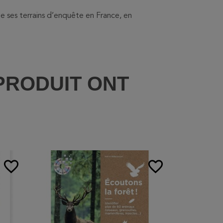
e ses terrains d’enquête en France, en
PRODUIT ONT
:
favorite_border
favorite_border