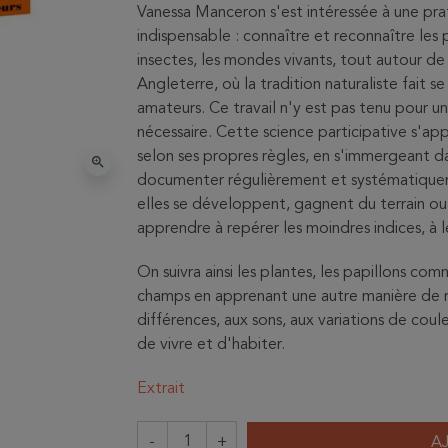
Vanessa Manceron s'est intéressée à une prat
indispensable : connaître et reconnaître les p
insectes, les mondes vivants, tout autour de 
Angleterre, où la tradition naturaliste fait s
amateurs. Ce travail n'y est pas tenu pour 
nécessaire. Cette science participative s'ap
selon ses propres règles, en s'immergeant dan
zoom_in
documenter régulièrement et systématique
elles se développent, gagnent du terrain ou r
apprendre à repérer les moindres indices, à l
On suivra ainsi les plantes, les papillons co
champs en apprenant une autre manière de re
différences, aux sons, aux variations de coul
de vivre et d'habiter.
Extrait
-
+
A