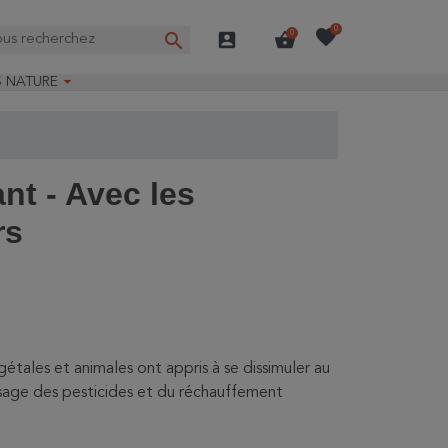
favorite
0
search
account_box
shopping_basket
0

S NATURE
e nature
ns longues
on Guide-Nature®
ant - Avec les
rs
étales et animales ont appris à se dissimuler au
'usage des pesticides et du réchauffement