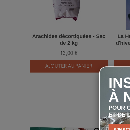
Arachides décortiquées - Sac
La Hu
de 2 kg
d'hive
13,00 €
AJOUTER AU PANIER
IN
À 
POUR C
ET DE 
S'INSC