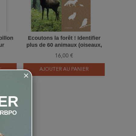
pillon
Ecoutons la forêt ! Identifier
Mouch
ur
plus de 60 animaux (oiseaux,
d'Euro
grenouilles, mammifères,
princ
16,00 €
insectes...)
R
AJOUTER AU PANIER
AJ
ER
LRBPO