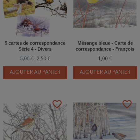
5 cartes de correspondance
Mésange bleue - Carte de
Série 4 - Divers
correspondance - François
Desbordes
5,00 €
2,50 €
1,00 €
AJOUTER AU PANIER
AJOUTER AU PANIER
favorite_border
favorite_border