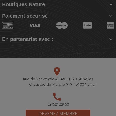

Boutiques Nature

Paiement sécurisé

En partenariat avec :
place
Rue de Veeweyde 43-45 - 1070 Bruxelles
Chaussée de Marche 919 - 5100 Namur
call
02/521.28.50
DEVENEZ MEMBRE