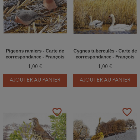
Pigeons ramiers - Carte de
Cygnes tuberculés - Carte de
correspondance - François
correspondance - François
Desbordes
Desbordes
1,00 €
1,00 €
AJOUTER AU PANIER
AJOUTER AU PANIER
favorite_border
favorite_border