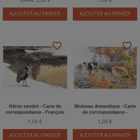
5,00 €
2,50 €
1,00 €
Desbordes
AJOUTER AU PANIER
AJOUTER AU PANIER
favorite_border
favorite_border
Héron cendré - Carte de
Moineau domestique - Carte
correspondance - François
de correspondance -
Desbordes
François Desbordes
1,00 €
1,00 €
AJOUTER AU PANIER
AJOUTER AU PANIER