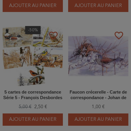
AJOUTER AU PANIER
AJOUTER AU PANIER
-50%
favorite_border
favorite_border
5 cartes de correspondance
Faucon crécerelle - Carte de
Série 5 - François Desbordes
correspondance - Johan de
Crem
5,00 €
2,50 €
1,00 €
AJOUTER AU PANIER
AJOUTER AU PANIER