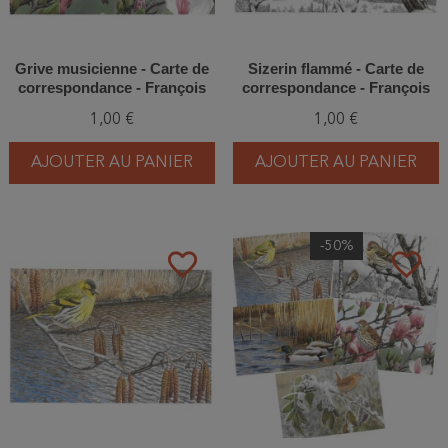
Grive musicienne - Carte de
Sizerin flammé - Carte de
correspondance - François
correspondance - François
Desbordes
Desbordes
1,00 €
1,00 €
AJOUTER AU PANIER
AJOUTER AU PANIER
-50%
favorite_border
favorite_border