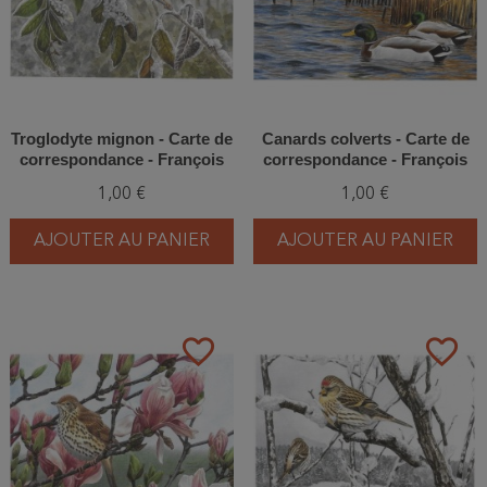
Troglodyte mignon - Carte de
Canards colverts - Carte de
correspondance - François
correspondance - François
Desbordes
Desbordes
1,00 €
1,00 €
AJOUTER AU PANIER
AJOUTER AU PANIER
favorite_border
favorite_border