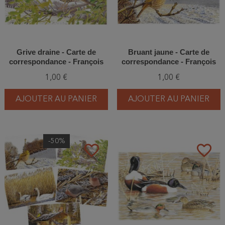
Grive draine - Carte de
Bruant jaune - Carte de
correspondance - François
correspondance - François
Desbordes
Desbordes
1,00 €
1,00 €
AJOUTER AU PANIER
AJOUTER AU PANIER
-50%
favorite_border
favorite_border