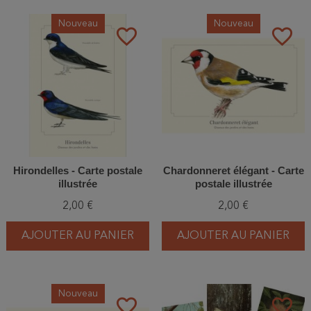
Nouveau
Nouveau
favorite_border
favorite_border
Hirondelles - Carte postale
Chardonneret élégant - Carte
illustrée
postale illustrée
2,00 €
2,00 €
AJOUTER AU PANIER
AJOUTER AU PANIER
Nouveau
favorite_border
favorite_border