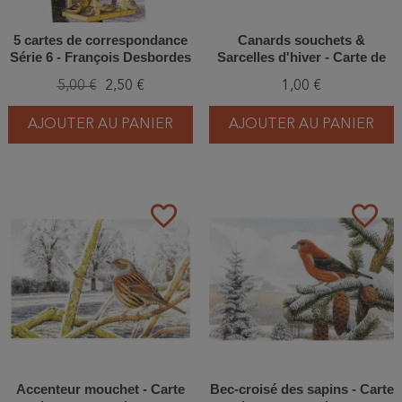
5 cartes de correspondance
Canards souchets &
Série 6 - François Desbordes
Sarcelles d'hiver - Carte de
correspondance - François
5,00 €
2,50 €
1,00 €
Desbordes
AJOUTER AU PANIER
AJOUTER AU PANIER
favorite_border
favorite_border
Accenteur mouchet - Carte
Bec-croisé des sapins - Carte