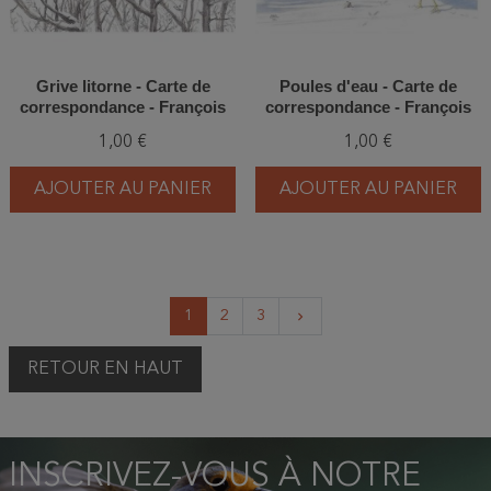
Grive litorne - Carte de
Poules d'eau - Carte de
correspondance - François
correspondance - François
Desbordes
Desbordes
1,00 €
1,00 €
AJOUTER AU PANIER
AJOUTER AU PANIER
Suivant
1
2
3
keyboard_arrow_right
RETOUR EN HAUT
INSCRIVEZ-VOUS À NOTRE