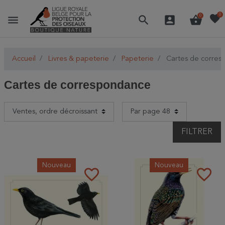
favorite
0
menu
search
account_box
shopping_basket
0
Accueil
Livres & papeterie
Papeterie
Cartes de corres
Cartes de correspondance
FILTRER
Nouveau
Nouveau
favorite_border
favorite_border