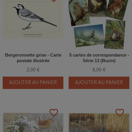
Bergeronnette grise - Carte
5 cartes de correspondance -
postale illustrée
Série 13 (Buzin)
2,00 €
8,00 €
AJOUTER AU PANIER
AJOUTER AU PANIER
favorite_border
favorite_border