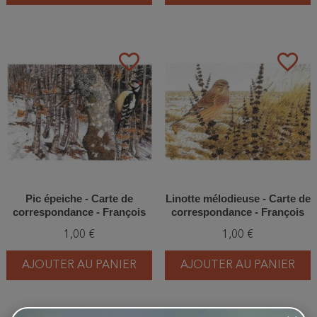
favorite_border
favorite_border
Pic épeiche - Carte de
Linotte mélodieuse - Carte de
correspondance - François
correspondance - François
Desbordes
Desbordes
1,00 €
1,00 €
AJOUTER AU PANIER
AJOUTER AU PANIER