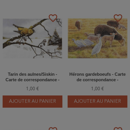
favorite_border
favorite_border
Tarin des aulnes/Siskin -
Hérons gardeboeufs - Carte
Carte de correspondance -
de correspondance -
Luc Van den Bergh
François Desbordes
1,00 €
1,00 €
AJOUTER AU PANIER
AJOUTER AU PANIER