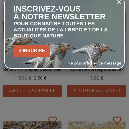
-50%
favorite_border
favorite_border
INSCRIVEZ-VOUS
À NOTRE NEWSLETTER
POUR CONNAÎTRE TOUTES LES
ACTUALITÉS DE LA LRBPO ET DE LA
BOUTIQUE NATURE
S'INSCRIRE
5 cartes de correspondance
Mangeoire châlet en hiver -
Ne plus afficher ce message
Série 7 - François Desbordes
Carte de correspondance -
François Desbordes
5,00 €
2,50 €
1,00 €
AJOUTER AU PANIER
AJOUTER AU PANIER
favorite_border
favorite_border