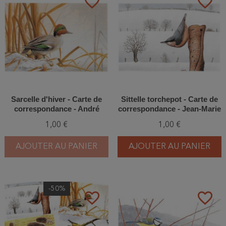
favorite_border
favorite_border
Sarcelle d'hiver - Carte de
Sittelle torchepot - Carte de
correspondance - André
correspondance - Jean-Marie
Buzin
Winants
1,00 €
1,00 €
AJOUTER AU PANIER
AJOUTER AU PANIER
-50%
favorite_border
favorite_border