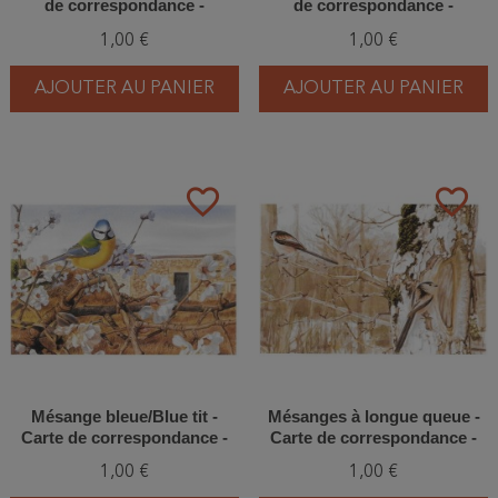
de correspondance -
de correspondance -
François Desbordes
François Desbordes
1,00 €
1,00 €
AJOUTER AU PANIER
AJOUTER AU PANIER
favorite_border
favorite_border
Mésange bleue/Blue tit -
Mésanges à longue queue -
Carte de correspondance -
Carte de correspondance -
François Desbordes
François Desbordes
1,00 €
1,00 €