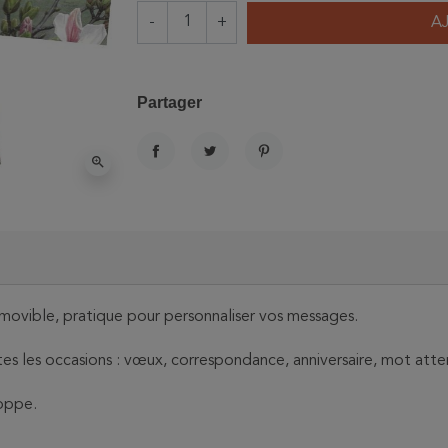
-
+
A
Partager
zoom_in
PARTAGER
TWEET
PINTEREST
amovible, pratique pour personnaliser vos messages.
tes les occasions : vœux, correspondance, anniversaire, mot at
oppe.