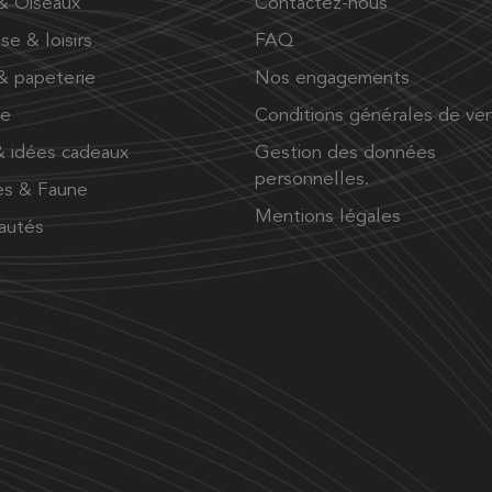
 & Oiseaux
Contactez-nous
se & loisirs
FAQ
 & papeterie
Nos engagements
ue
Conditions générales de ve
 idées cadeaux
Gestion des données
personnelles.
es & Faune
Mentions légales
autés