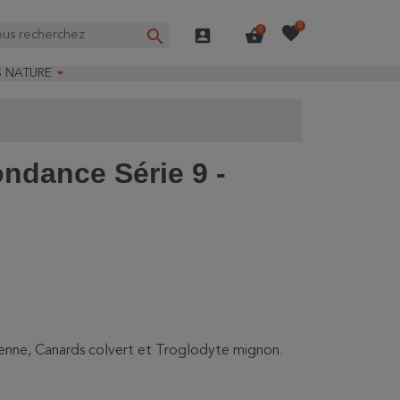
favorite
0
search
account_box
shopping_basket
0

S NATURE
e nature
ns longues
on Guide-Nature®
ondance Série 9 -
cienne, Canards colvert et Troglodyte mignon.