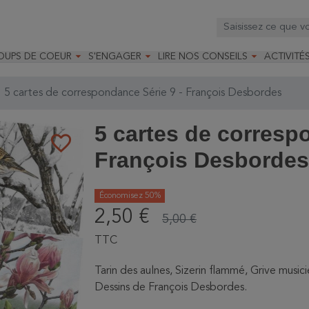



OUPS DE COEUR
S'ENGAGER
LIRE NOS CONSEILS
ACTIVITÉ
os
mandé par la LRBPO
Faire un don
Nourrir les oiseaux
Leçons d
ique
mandé par les CNB
Devenir membre
Installer un nichoir
Stages
5 cartes de correspondance Série 9 - François Desbordes
arques
Faire un legs
Installer un abreuvoir
Formatio
Devenir bénévole
Formati
5 cartes de corresp
favorite_border
François Desbordes
Économisez 50%
2,50 €
5,00 €
TTC
Tarin des aulnes, Sizerin flammé, Grive musi
Dessins de François Desbordes.