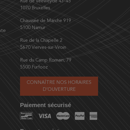
Rue de Veeweyde 43-45
1070 Bruxelles
Chaussée de Marche 919
5100 Namur
nte
Rue de la Chapelle 2
5670 Vierves-sur-Viroin
Rue du Camp Romain, 79
5500 Furfooz
CONNAÎTRE NOS HORAIRES
D’OUVERTURE
Paiement sécurisé