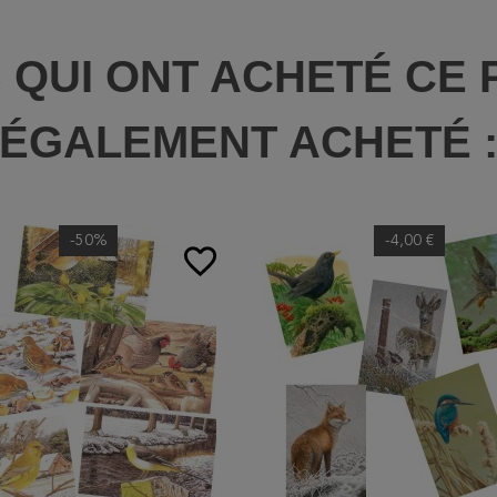
S QUI ONT ACHETÉ CE 
ÉGALEMENT ACHETÉ 
-50%
-4,00 €
favorite_border