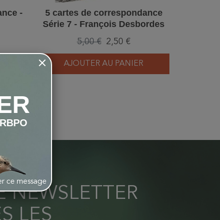
ance -
5 cartes de correspondance
Mon c
Série 7 - François Desbordes
5,00 €
2,50 €
R
AJOUTER AU PANIER
AJ
ER
LRBPO
her ce message
RE NEWSLETTER
S LES