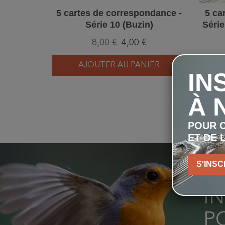
5 cartes de correspondance -
5 ca
Série 10 (Buzin)
Série
8,00 €
4,00 €
AJOUTER AU PANIER
IN
À 
POUR C
ET DE 
S'INSC
I
P