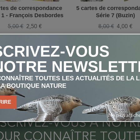
rtes de correspondance
5 cartes de correspond
 1 - François Desbordes
Série 7 (Buzin)
5,00 €
2,50 €
8,00 €
4,00 €
AJOUTER AU PANIER
AJOUTER AU PANIE
SCRIVEZ-VOUS
NOTRE NEWSLETT
ONNAÎTRE TOUTES LES ACTUALITÉS DE LA 
LA BOUTIQUE NATURE
RIRE
Ne plus affic
NSCRIVEZ-VOUS À NOT
OUR CONNAÎTRE TOUTE