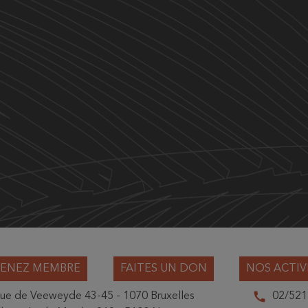
ENEZ MEMBRE
FAITES UN DON
NOS ACTIV
call
ue de Veeweyde 43-45 - 1070 Bruxelles
02/521