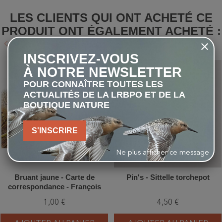
LES CLIENTS QUI ONT ACHETÉ CE
PRODUIT ONT ÉGALEMENT ACHETÉ :
keyboard_arrow_left
keyboard_arrow_right
Précédent
Suivant
INSCRIVEZ-VOUS
À NOTRE NEWSLETTER
favorite_border
favorite_border
POUR CONNAÎTRE TOUTES LES
ACTUALITÉS DE LA LRBPO ET DE LA
BOUTIQUE NATURE
S'INSCRIRE
Ne plus afficher ce message
Bruant jaune - Carte de
Pin's - Sittelle torchepot
correspondance - François
Desbordes
1,00 €
4,50 €