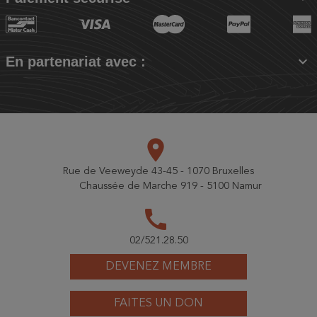

En partenariat avec :
place
Rue de Veeweyde 43-45 - 1070 Bruxelles
Chaussée de Marche 919 - 5100 Namur
call
02/521.28.50
DEVENEZ MEMBRE
FAITES UN DON