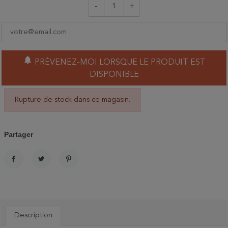
-
+
notifications
PRÉVENEZ-MOI LORSQUE LE PRODUIT EST
DISPONIBLE
Rupture de stock dans ce magasin.
Partager
PARTAGER
TWEET
PINTEREST
Description