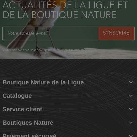
ACTUALITÉS DE LA LIGUE ET
DE LA BOUTIQUE NATURE
Vous pouvez vous désinscrire à tout moment.

Boutique Nature de la Ligue

Catalogue

Service client

Boutiques Nature

Paiement sécurisé