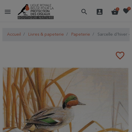
favorite
0
menu
search
account_box
shopping_basket
0
Accueil
Livres & papeterie
Papeterie
Sarcelle d'hiver 
favorite_border