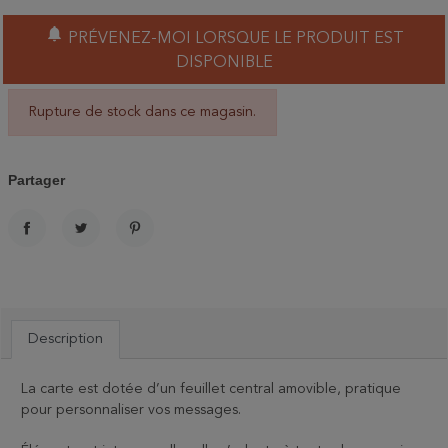
notifications
PRÉVENEZ-MOI LORSQUE LE PRODUIT EST
DISPONIBLE
Rupture de stock dans ce magasin.
Partager
PARTAGER
TWEET
PINTEREST
Description
La carte est dotée d’un feuillet central amovible, pratique
pour personnaliser vos messages.