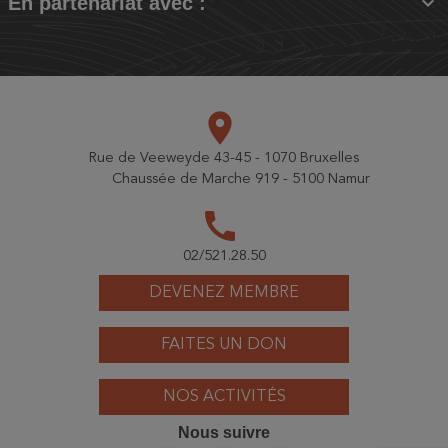

En partenariat avec :
place
Rue de Veeweyde 43-45 - 1070 Bruxelles
Chaussée de Marche 919 - 5100 Namur
call
02/521.28.50
DEVENEZ MEMBRE
FAITES UN DON
NOS ACTIVITÉS
Nous suivre