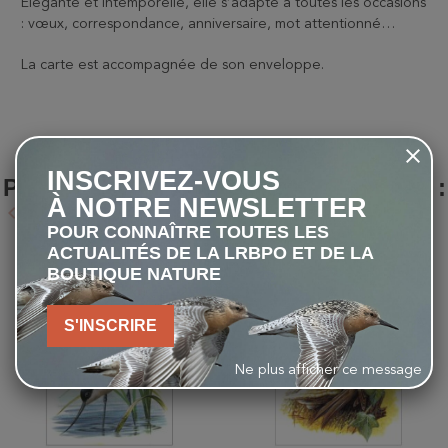
Élégante et intemporelle, elle s’adapte à toutes les occasions
: vœux, correspondance, anniversaire, mot attentionné…
La carte est accompagnée de son enveloppe.
LES CLIENTS QUI ONT ACHETÉ CE
INSCRIVEZ-VOUS
PRODUIT ONT ÉGALEMENT ACHETÉ :
À NOTRE NEWSLETTER
keyboard_arrow_left
keyboard_arrow_right
Précédent
Suivant
POUR CONNAÎTRE TOUTES LES
ACTUALITÉS DE LA LRBPO ET DE LA
favorite_border
favorite_border
BOUTIQUE NATURE
S'INSCRIRE
Ne plus afficher ce message