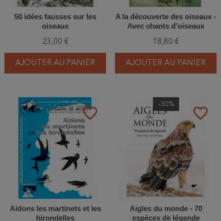
50 idées fausses sur les
A la découverte des oiseaux -
oiseaux
Avec chants d'oiseaux
23,00 €
18,80 €
AJOUTER AU PANIER
AJOUTER AU PANIER
-30%
favorite_border
favorite_border
Aidons les martinets et les
Aigles du monde - 70
hirondelles
espèces de légende