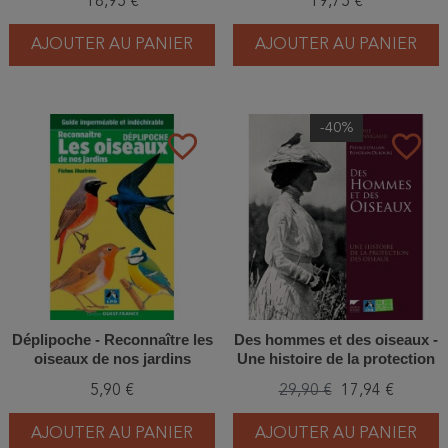
18,95 €
19,75 €
AJOUTER AU PANIER
AJOUTER AU PANIER
-40%
favorite_border
favorite_border
Déplipoche - Reconnaître les
Des hommes et des oiseaux -
oiseaux de nos jardins
Une histoire de la protection
des oiseaux
5,90 €
29,90 €
17,94 €
AJOUTER AU PANIER
AJOUTER AU PANIER