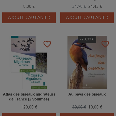
8,00 €
34,90 €
24,43 €
AJOUTER AU PANIER
AJOUTER AU PANIER
-20,00 €
favorite_border
favorite_border
Atlas des oiseaux migrateurs
Au pays des oiseaux
de France (2 volumes)
120,00 €
30,00 €
10,00 €