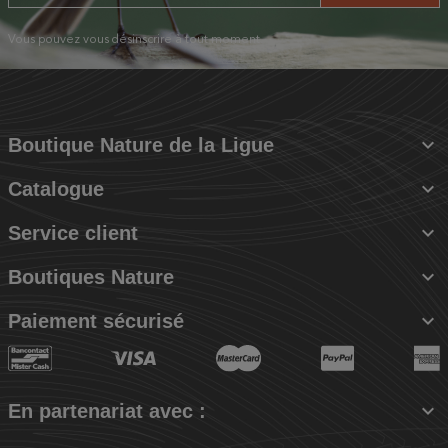
Vous pouvez vous désinscrire à tout moment.

Boutique Nature de la Ligue

Catalogue

Service client

Boutiques Nature

Paiement sécurisé

En partenariat avec :