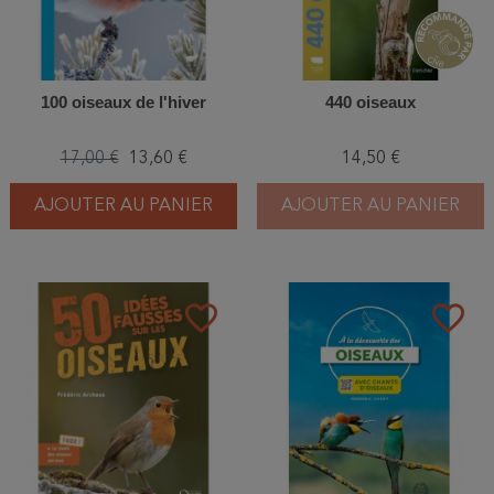
100 oiseaux de l'hiver
440 oiseaux
17,00 €
13,60 €
14,50 €
AJOUTER AU PANIER
AJOUTER AU PANIER
favorite_border
favorite_border