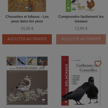
Chouettes et hiboux - Les
Comprendre facilement les
yeux dans les yeux
oiseaux
35,50 €
12,90 €
AJOUTER AU PANIER
AJOUTER AU PANIER
favorite_border
favorite_border