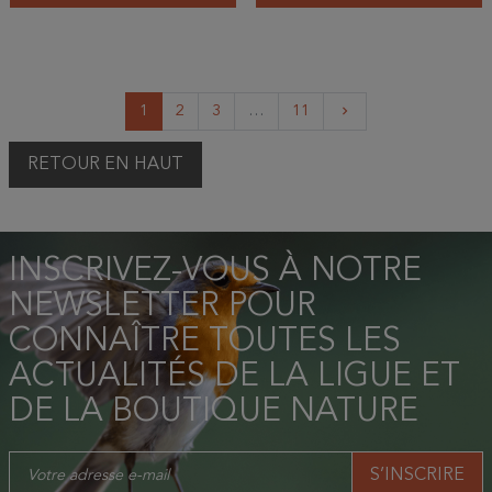
Suivant
1
2
3
…
11
keyboard_arrow_right
RETOUR EN HAUT
INSCRIVEZ-VOUS À NOTRE
NEWSLETTER POUR
CONNAÎTRE TOUTES LES
ACTUALITÉS DE LA LIGUE ET
DE LA BOUTIQUE NATURE