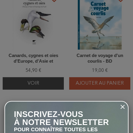
Canards, cygnes et oies
Carnet de voyage d'un
d'Europe, d'Asie et
courlis - BD
d'Amérique du Nord
54,90 €
19,00 €
VOIR
AJOUTER AU PANIER
favorite_border
favorite_border
INSCRIVEZ-VOUS
À NOTRE NEWSLETTER
POUR CONNAÎTRE TOUTES LES