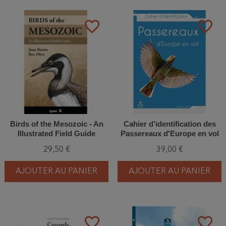
favorite_border
favorite_border
Birds of the Mesozoic - An
Cahier d'identification des
Illustrated Field Guide
Passereaux d'Europe en vol
29,50 €
39,00 €
AJOUTER AU PANIER
AJOUTER AU PANIER
favorite_border
favorite_border