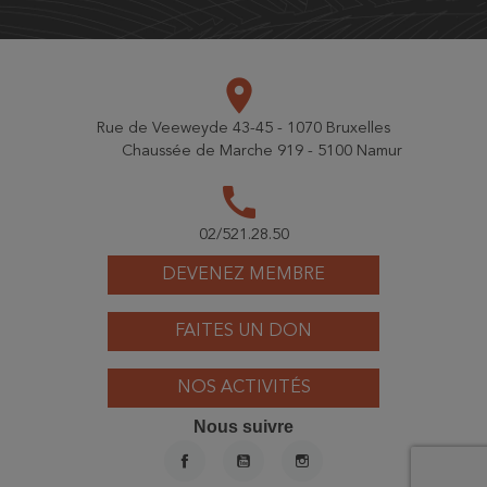
place
Rue de Veeweyde 43-45 - 1070 Bruxelles
Chaussée de Marche 919 - 5100 Namur
call
02/521.28.50
DEVENEZ MEMBRE
FAITES UN DON
NOS ACTIVITÉS
Nous suivre
FACEBOOK
YOUTUBE
INSTAGRAM