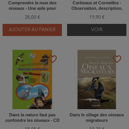
Comprendre la mue des
Corbeaux et Corneilles -
oiseaux - Une aide pour
Observation, description,
l'ornitho de terrain
répartition, moeurs, habitat
28,00 €
19,90 €
AJOUTER AU PANIER
VOIR
favorite_border
favorite_border
Dans la nature faut pas
Dans le sillage des oiseaux
confondre les oiseaux - CD
migrateurs