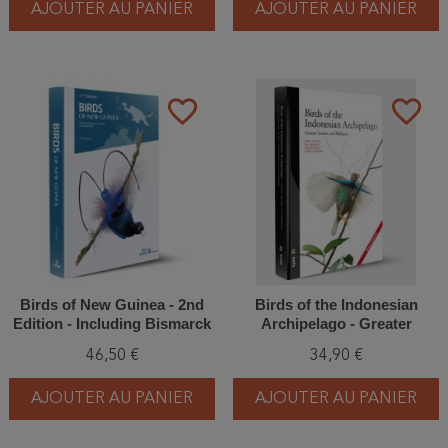
AJOUTER AU PANIER
AJOUTER AU PANIER
favorite_border
favorite_border
Birds of New Guinea - 2nd
Birds of the Indonesian
Edition - Including Bismarck
Archipelago - Greater
Archipelago and Bougainville
Sundas and Wallacea
46,50 €
34,90 €
AJOUTER AU PANIER
AJOUTER AU PANIER