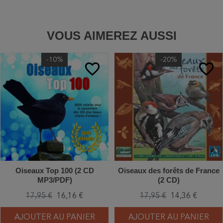
VOUS AIMEREZ AUSSI
-10%
-20%
favorite_border
favorite_border
Oiseaux Top 100 (2 CD
Oiseaux des forêts de France
MP3/PDF)
(2 CD)
17,95 €
16,16 €
17,95 €
14,36 €
AJOUTER AU PANIER
AJOUTER AU PANIER