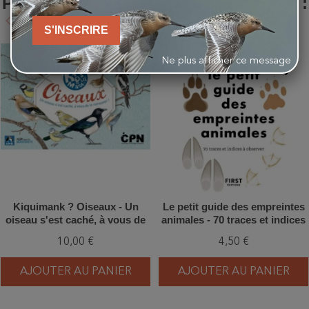
PRODUIT ONT ÉGALEMENT ACHETÉ :
keyboard_arrow_left
keyboard_arrow_right
Précédent
Suivant
S'INSCRIRE
favorite_border
favorite_border
Ne plus afficher ce message
Kiquimank ? Oiseaux - Un
Le petit guide des empreintes
oiseau s'est caché, à vous de
animales - 70 traces et indices
le retrouver !
à observer
10,00 €
4,50 €
AJOUTER AU PANIER
AJOUTER AU PANIER