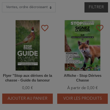
FILTRER
favorite_border
favorite_border
Flyer "Stop aux dérives de la
Affiche - Stop Dérives
chasse - Guide du lanceur
Chasse
d'alerte" - Dépliant
0,00 €
À partir de 0,00 €
AJOUTER AU PANIER
VOIR LES PRODUITS