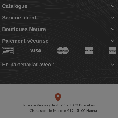

Catalogue

Service client

Boutiques Nature

Paiement sécurisé

En partenariat avec :
place
Rue de Veeweyde 43-45 - 1070 Bruxelles
Chaussée de Marche 919 - 5100 Namur