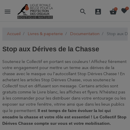
favorite
0
menu
search
account_box
shopping_basket
0
Accueil
Livres & papeterie
Documentation
Stop aux Dé
Stop aux Dérives de la Chasse
Soutenez le Collectif en portant ses couleurs ! Affichez fièrement
votre engagement pour mettre un terme aux dérives de la
chasse avec le masque ou l’autocollant Stop Dérives Chasse ! En
achetant les articles Stop Dérives Chasse, vous soutenez le
Collectif tout en diffusant son message. Certains articles sont
gratuits comme le Livre blanc, les affiches et flyers. N’hésitez pas
à les commander pour les distribuer dans votre entourage ou les
exposer sur votre fenêtre, vitrine ainsi que dans les lieux publics
Il est temps de faire évoluer la loi qui
qui le permettent.
encadre la chasse et votre rôle est essentiel ! Le Collectif Stop
Dérives Chasse compte sur vous et votre mobilisation.