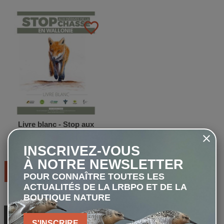
favorite_border
Livre blanc - Stop aux
Dérives de la Chasse
INSCRIVEZ-VOUS
0,00 €
À NOTRE NEWSLETTER
AJOUTER AU PANIER
POUR CONNAÎTRE TOUTES LES
ACTUALITÉS DE LA LRBPO ET DE LA
BOUTIQUE NATURE
RETOUR EN HAUT
S'INSCRIRE