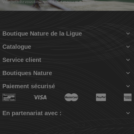
Vous pouvez vous désinscrire à tout moment.

Boutique Nature de la Ligue

Catalogue

Service client

Boutiques Nature

Paiement sécurisé

En partenariat avec :