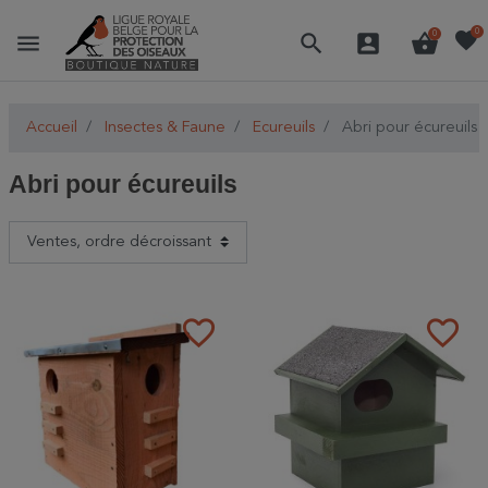
favorite
0
menu
search
account_box
shopping_basket
0
Accueil
Insectes & Faune
Ecureuils
Abri pour écureuils
Abri pour écureuils
favorite_border
favorite_border