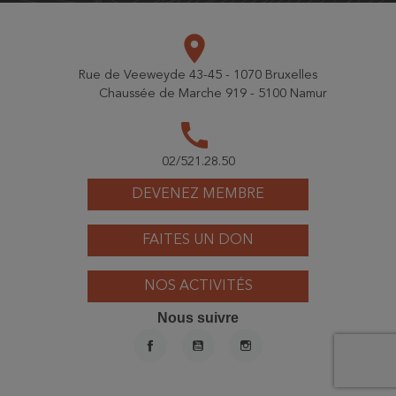
place
Rue de Veeweyde 43-45 - 1070 Bruxelles
Chaussée de Marche 919 - 5100 Namur
call
02/521.28.50
DEVENEZ MEMBRE
FAITES UN DON
NOS ACTIVITÉS
Nous suivre
FACEBOOK
YOUTUBE
INSTAGRAM