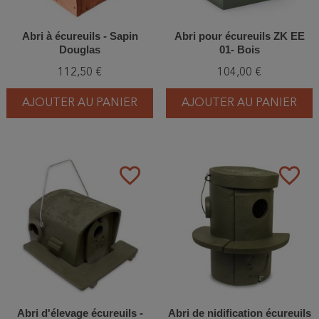
Abri à écureuils - Sapin
Abri pour écureuils ZK EE
Douglas
01- Bois
112,50 €
104,00 €
AJOUTER AU PANIER
AJOUTER AU PANIER
favorite_border
favorite_border
Abri d'élevage écureuils -
Abri de nidification écureuils