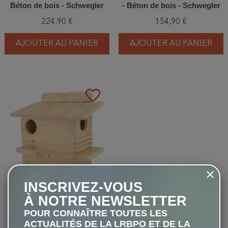
Béton de bois - Schwegler
- Béton de bois - Schwegler
(178/8)
(177/1)
224,90 €
154,90 €
AJOUTER AU PANIER
AJOUTER AU PANIER
favorite_border
INSCRIVEZ-VOUS
Abri à écureuils - Bois
À NOTRE NEWSLETTER
d'épinette
POUR CONNAÎTRE TOUTES LES
90,00 €
ACTUALITÉS DE LA LRBPO ET DE LA