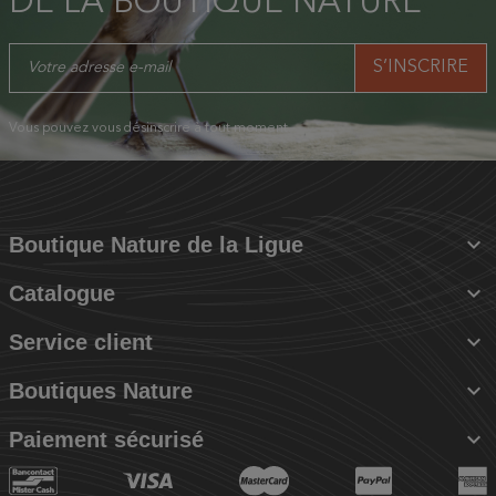
DE LA BOUTIQUE NATURE
Vous pouvez vous désinscrire à tout moment.

Boutique Nature de la Ligue

Catalogue

Service client

Boutiques Nature

Paiement sécurisé