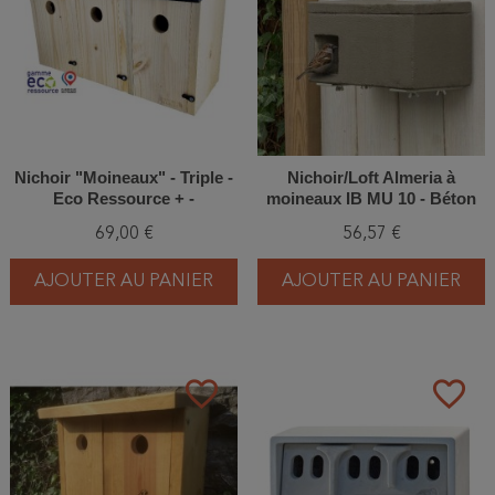
Nichoir "Moineaux" - Triple -
Nichoir/Loft Almeria à
Eco Ressource + -
moineaux IB MU 10 - Béton
Polyal/Epicéa
de bois
69,00 €
56,57 €
AJOUTER AU PANIER
AJOUTER AU PANIER
favorite_border
favorite_border