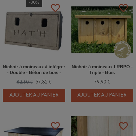
-30%
favorite_border
favorite_border
Nichoir à moineaux à intégrer
Nichoir à moineaux LRBPO -
- Double - Béton de bois -
Triple - Bois
Nat'h
82,60 €
57,82 €
79,90 €
AJOUTER AU PANIER
AJOUTER AU PANIER
favorite_border
favorite_border