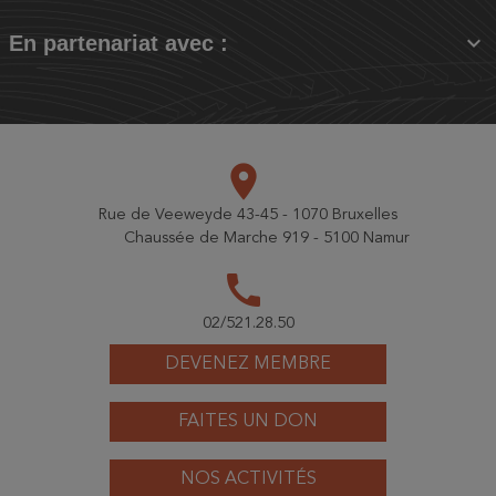

En partenariat avec :
place
Rue de Veeweyde 43-45 - 1070 Bruxelles
Chaussée de Marche 919 - 5100 Namur
call
02/521.28.50
DEVENEZ MEMBRE
FAITES UN DON
NOS ACTIVITÉS