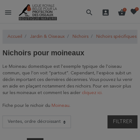
favorite
0
menu
search
account_box
shopping_basket
0
Accueil
Jardin & Oiseaux
Nichoirs
Nichoirs spécifiques
Nichoirs pour moineaux
Le Moineau domestique est l’exemple typique de l’oiseau
commun, que l’on voit “partout”. Cependant, l’espèce subit un
déclin important ces dernières décennies. Vous pouvez lui venir
en aide en plaçant notamment des nichoirs. Pour en savoir plus
sur les moineaux et comment les aider
cliquez ici.
Fiche pour le nichoir du
Moineau
.
FILTRER