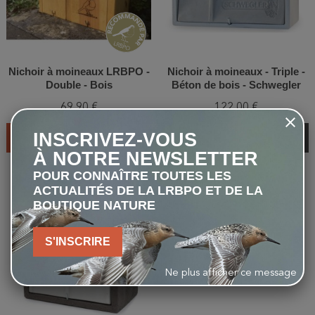
Nichoir à moineaux LRBPO -
Nichoir à moineaux - Triple -
Double - Bois
Béton de bois - Schwegler
(1SP - 590/8)
69,90 €
122,00 €
INSCRIVEZ-VOUS
AJOUTER AU PANIER
VOIR
À NOTRE NEWSLETTER
POUR CONNAÎTRE TOUTES LES
ACTUALITÉS DE LA LRBPO ET DE LA
favorite_border
BOUTIQUE NATURE
S'INSCRIRE
Ne plus afficher ce message