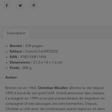
PARTAGER
TWEET
PINTEREST
Description
Broché :
208 pages
Editeur :
Dunod (16/09/2020)
EAN :
9782100811496
Dimensions :
21,5 x 14 x 1,6 cm
Poids
: 288 g
Auteur
:
Christian Moullec
Breton né en 1960,
sillonne le ciel depuis
1995 à bord de son petit ULM. Grand amoureux des oiseaux,
il a imaginé en 1999 un projet extraordinaire de migration en
compagnie d’oies sauvages, les oies bernaches. Depuis,
Christian a volé avec de nombreuses autres espèces et dans