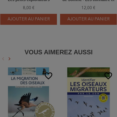
les observer
8,00 €
12,00 €
AJOUTER AU PANIER
AJOUTER AU PANIER
VOUS AIMEREZ AUSSI
keyboard_arrow_left
keyboard_arrow_right
Précédent
Suivant
favorite_border
favorite_border