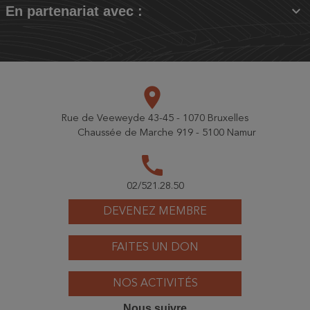

En partenariat avec :
place
Rue de Veeweyde 43-45 - 1070 Bruxelles
Chaussée de Marche 919 - 5100 Namur
call
02/521.28.50
DEVENEZ MEMBRE
FAITES UN DON
NOS ACTIVITÉS
Nous suivre