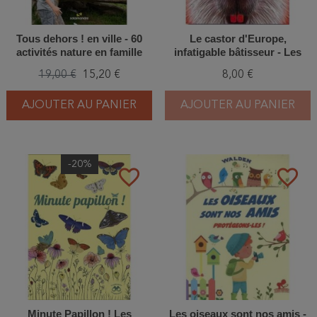
Tous dehors ! en ville - 60
Le castor d'Europe,
activités nature en famille
infatigable bâtisseur - Les
explorateurs
19,00 €
15,20 €
8,00 €
AJOUTER AU PANIER
AJOUTER AU PANIER
-20%
favorite_border
favorite_border
Minute Papillon ! Les
Les oiseaux sont nos amis -