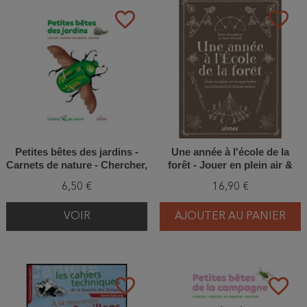
favorite_border
favorite_border
Petites bêtes des jardins -
Une année à l'école de la
Carnets de nature - Chercher,
forêt - Jouer en plein air &
Observer, Reconnaître,
apprendre en s'amusant à
6,50 €
16,90 €
Identifier
chaque saison
VOIR
AJOUTER AU PANIER
favorite_border
favorite_border