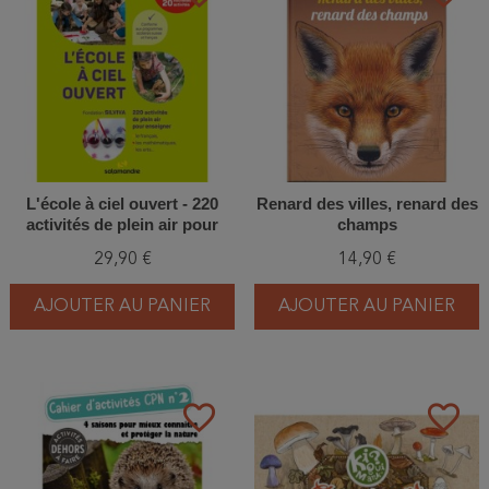
L'école à ciel ouvert - 220
Renard des villes, renard des
activités de plein air pour
champs
enseigner le français, les
29,90 €
14,90 €
mathématiques, les arts... 2e
édition
AJOUTER AU PANIER
AJOUTER AU PANIER
favorite_border
favorite_border