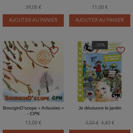
39,00 €
11,00 €
AJOUTER AU PANIER
AJOUTER AU PANIER
-20%
favorite_border
favorite_border
BourginO’scope « Arbustes »
Je découvre le jardin
- CPN
13,00 €
5,50 €
4,40 €