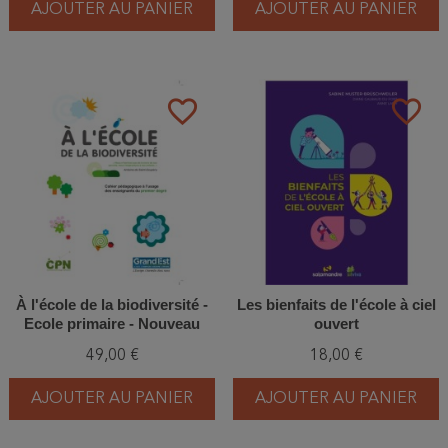
AJOUTER AU PANIER
AJOUTER AU PANIER
favorite_border
favorite_border
À l'école de la biodiversité -
Les bienfaits de l'école à ciel
Ecole primaire - Nouveau
ouvert
format
49,00 €
18,00 €
AJOUTER AU PANIER
AJOUTER AU PANIER