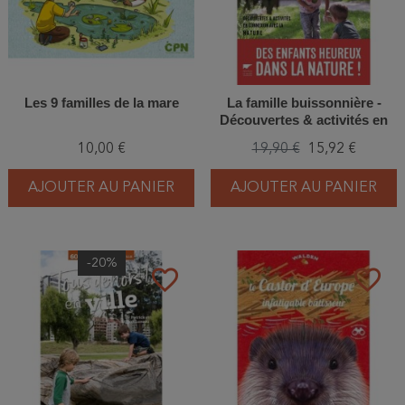
Les 9 familles de la mare
La famille buissonnière -
Découvertes & activités en
connexion avec la nature
10,00 €
19,90 €
15,92 €
AJOUTER AU PANIER
AJOUTER AU PANIER
-20%
favorite_border
favorite_border