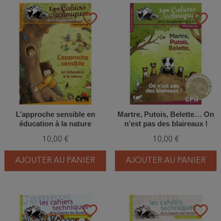
favorite_border
favorite_border
L’approche sensible en
Martre, Putois, Belette… On
éducation à la nature
n’est pas des blaireaux !
10,00 €
10,00 €
AJOUTER AU PANIER
AJOUTER AU PANIER
favorite_border
favorite_border