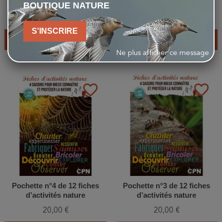
dans la mare !
d’activités nature
BOUTIQUE NATURE
14,00 €
20,00 €
S'INSCRIRE
AJOUTER AU PANIER
AJOUTER AU PANIER
Ne plus afficher ce message
favorite_border
favorite_border
Pochette n°4 de 12 fiches
Pochette n°3 de 12 fiches
d’activités nature
d’activités nature
20,00 €
20,00 €