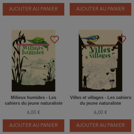
AJOUTER AU PANIER
AJOUTER AU PANIER
favorite_border
favorite_border
Milieux humides - Les
Villes et villages - Les cahiers
cahiers du jeune naturaliste
du jeune naturaliste
6,00 €
6,00 €
AJOUTER AU PANIER
AJOUTER AU PANIER