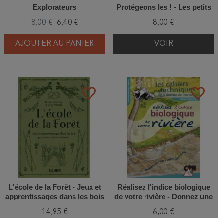
Explorateurs
Protégeons les ! - Les petits
explorateurs
8,00 €
6,40 €
8,00 €
AJOUTER AU PANIER
VOIR
favorite_border
favorite_border
L'école de la Forêt - Jeux et
Réalisez l'indice biologique
apprentissages dans les bois
de votre rivière - Donnez une
pour aventuriers en herbe
note à votre cours d'eau !
14,95 €
6,00 €