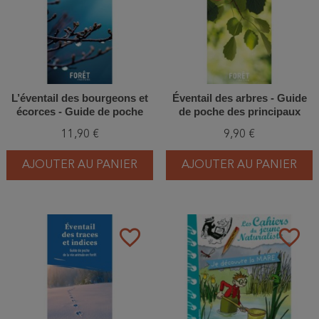
L’éventail des bourgeons et
Éventail des arbres - Guide
écorces - Guide de poche
de poche des principaux
des arbres et arbustes
arbres de Belgique
11,90 €
9,90 €
feuillus en hiver
AJOUTER AU PANIER
AJOUTER AU PANIER
favorite_border
favorite_border