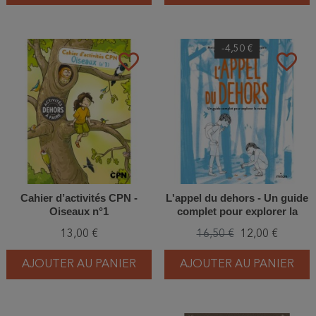
-4,50 €
favorite_border
favorite_border
Cahier d’activités CPN -
L'appel du dehors - Un guide
Oiseaux n°1
complet pour explorer la
nature
13,00 €
16,50 €
12,00 €
AJOUTER AU PANIER
AJOUTER AU PANIER