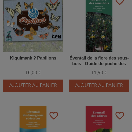
favorite_border
favorite_border
Kiquimank ? Papillons
Éventail de la flore des sous-
bois - Guide de poche des
principales fleurs forestières
10,00 €
11,90 €
AJOUTER AU PANIER
AJOUTER AU PANIER
favorite_border
favorite_border