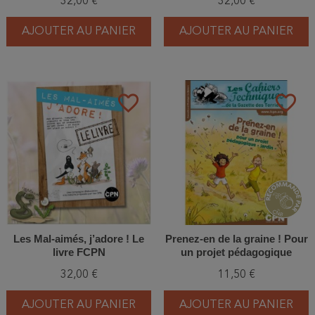
32,00 €
32,00 €
AJOUTER AU PANIER
AJOUTER AU PANIER
favorite_border
favorite_border
Les Mal-aimés, j’adore ! Le
Prenez-en de la graine ! Pour
livre FCPN
un projet pédagogique
"jardin"
32,00 €
11,50 €
AJOUTER AU PANIER
AJOUTER AU PANIER