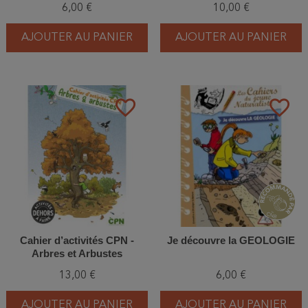
6,00 €
10,00 €
AJOUTER AU PANIER
AJOUTER AU PANIER
favorite_border
favorite_border
Cahier d’activités CPN -
Je découvre la GEOLOGIE
Arbres et Arbustes
13,00 €
6,00 €
AJOUTER AU PANIER
AJOUTER AU PANIER