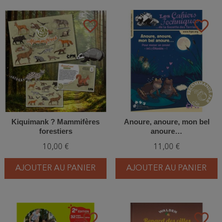
favorite_border
favorite_border
Kiquimank ? Mammifères
Anoure, anoure, mon bel
forestiers
anoure…
10,00 €
11,00 €
AJOUTER AU PANIER
AJOUTER AU PANIER
favorite_border
favorite_border