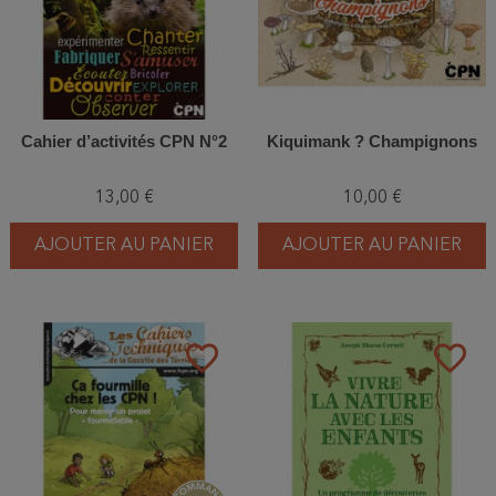
Cahier d’activités CPN N°2
Kiquimank ? Champignons
13,00 €
10,00 €
AJOUTER AU PANIER
AJOUTER AU PANIER
favorite_border
favorite_border