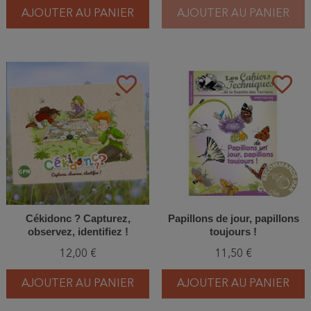
AJOUTER AU PANIER
AJOUTER AU PANIER
favorite_border
favorite_border
Cékidonc ? Capturez,
Papillons de jour, papillons
observez, identifiez !
toujours !
12,00 €
11,50 €
AJOUTER AU PANIER
AJOUTER AU PANIER