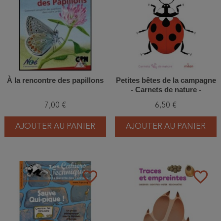
À la rencontre des papillons
Petites bêtes de la campagne
- Carnets de nature -
Chercher, observer,
7,00 €
6,50 €
reconnaître, identifier
AJOUTER AU PANIER
AJOUTER AU PANIER
favorite_border
favorite_border