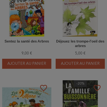
Sentez la santé des Arbres
Déjouez les trompe-l'oeil des
arbres
9,00 €
5,00 €
AJOUTER AU PANIER
AJOUTER AU PANIER
-20%
favorite_border
favorite_border