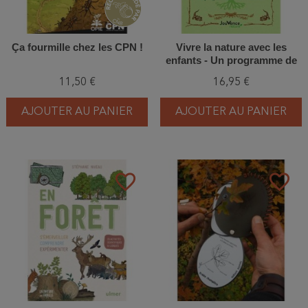
Ça fourmille chez les CPN !
Vivre la nature avec les
enfants - Un programme de
découvertes
11,50 €
16,95 €
AJOUTER AU PANIER
AJOUTER AU PANIER
favorite_border
favorite_border