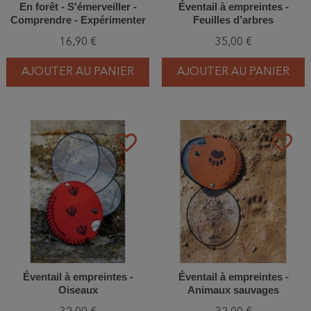
En forêt - S'émerveiller -
Éventail à empreintes -
Comprendre - Expérimenter
Feuilles d’arbres
16,90 €
35,00 €
AJOUTER AU PANIER
AJOUTER AU PANIER
favorite_border
favorite_border
Éventail à empreintes -
Éventail à empreintes -
Oiseaux
Animaux sauvages