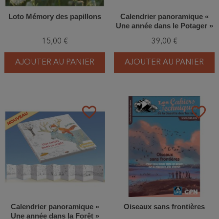
Loto Mémory des papillons
Calendrier panoramique «
Une année dans le Potager »
15,00 €
39,00 €
AJOUTER AU PANIER
AJOUTER AU PANIER
favorite_border
favorite_border
Calendrier panoramique «
Oiseaux sans frontières
Une année dans la Forêt »