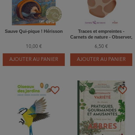
Sauve Qui-pique ! Hérisson
Traces et empreintes -
Carnets de nature - Observer,
Identifier, Pister, Reconnaître
10,00 €
6,50 €
AJOUTER AU PANIER
AJOUTER AU PANIER
favorite_border
favorite_border