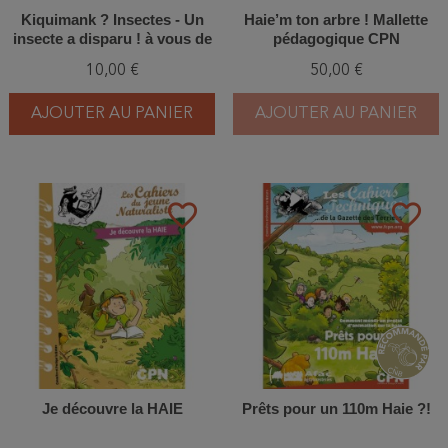
Kiquimank ? Insectes - Un
Haie’m ton arbre ! Mallette
insecte a disparu ! à vous de
pédagogique CPN
le retrouver !
10,00 €
50,00 €
AJOUTER AU PANIER
AJOUTER AU PANIER
favorite_border
favorite_border
Je découvre la HAIE
Prêts pour un 110m Haie ?!