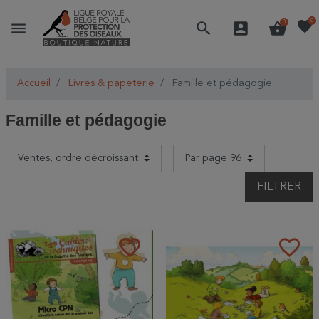
favorite
0
menu
search
account_box
shopping_basket
0
Accueil
Livres & papeterie
Famille et pédagogie
Famille et pédagogie
FILTRER
favorite_border
favorite_border