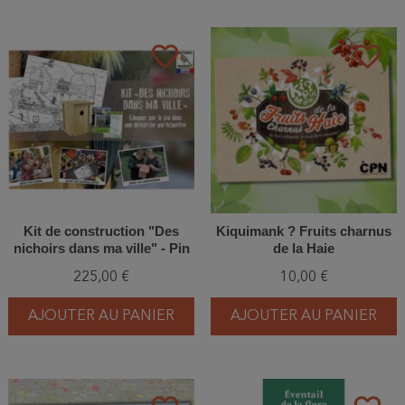
favorite_border
favorite_border
Kit de construction "Des
Kiquimank ? Fruits charnus
nichoirs dans ma ville" - Pin
de la Haie
Douglas
225,00 €
10,00 €
AJOUTER AU PANIER
AJOUTER AU PANIER