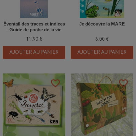
Éventail des traces et indices
Je découvre la MARE
- Guide de poche de la vie
animale en forêt
11,90 €
6,00 €
AJOUTER AU PANIER
AJOUTER AU PANIER
favorite_border
favorite_border