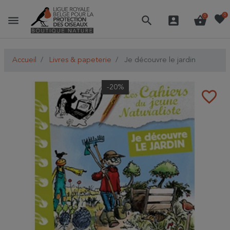
favorite
0
menu
search
account_box
shopping_basket
0
Accueil
Livres & papeterie
Je découvre le jardin
-20%
favorite_border