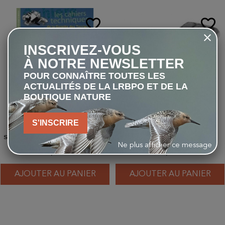
favorite_border
favorite_border
INSCRIVEZ-VOUS
À NOTRE NEWSLETTER
POUR CONNAÎTRE TOUTES LES
ACTUALITÉS DE LA LRBPO ET DE LA
BOUTIQUE NATURE
S'INSCRIRE
Sur le chemin des Plantes
Peluche sonore - Mésange
sauvages - Premiers pas vers
charbonnière
Ne plus afficher ce message
la botanique amusante
10,00 €
11,90 €
AJOUTER AU PANIER
AJOUTER AU PANIER