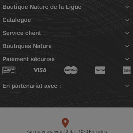

Boutique Nature de la Ligue

Catalogue

Service client

Boutiques Nature

Paiement sécurisé

En partenariat avec :
place
Rue de Veeweyde 43-45 - 1070 Bruxelles