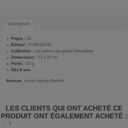
Description
Pages :
24
Éditeur :
FCPN (2015)
Collection
: Les cahiers du jeune Naturaliste
Dimensions :
15 x 21 cm
Poids :
53 g
Dès 8 ans
Auteure
: Anne-Sophie Maitret
LES CLIENTS QUI ONT ACHETÉ CE
PRODUIT ONT ÉGALEMENT ACHETÉ :
keyboard_arrow_left
keyboard_arrow_right
Précédent
Suivant