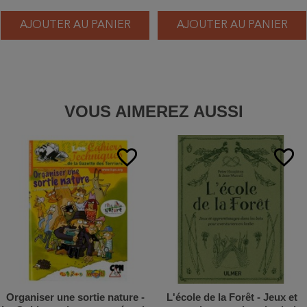
AJOUTER AU PANIER
AJOUTER AU PANIER
VOUS AIMEREZ AUSSI
favorite_border
favorite_border
Organiser une sortie nature -
L'école de la Forêt - Jeux et