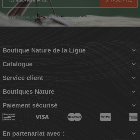
Vous pouvez vous désinscrire à tout moment.

Boutique Nature de la Ligue

Catalogue

Service client

Boutiques Nature

Paiement sécurisé

En partenariat avec :