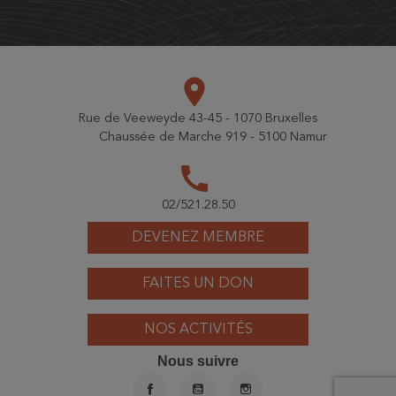
place
Rue de Veeweyde 43-45 - 1070 Bruxelles
Chaussée de Marche 919 - 5100 Namur
call
02/521.28.50
DEVENEZ MEMBRE
FAITES UN DON
NOS ACTIVITÉS
Nous suivre