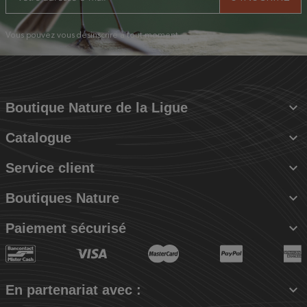
Vous pouvez vous désinscrire à tout moment.

Boutique Nature de la Ligue

Catalogue

Service client

Boutiques Nature

Paiement sécurisé

En partenariat avec :