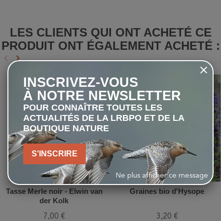
LES CLIENTS QUI ONT ACHETÉ CE
PRODUIT ONT ÉGALEMENT ACHETÉ :
keyboard_arrow_left
keyboard_arrow_right
Précédent
Suivant
INSCRIVEZ-VOUS
favorite_border
favorite_border
À NOTRE NEWSLETTER
POUR CONNAÎTRE TOUTES LES
ACTUALITÉS DE LA LRBPO ET DE LA
BOUTIQUE NATURE
S'INSCRIRE
Ne plus afficher ce message
Tasse Merle noir - Elwin van
Graines bio d'Hysope
der Kolk
7,00 €
3,20 €