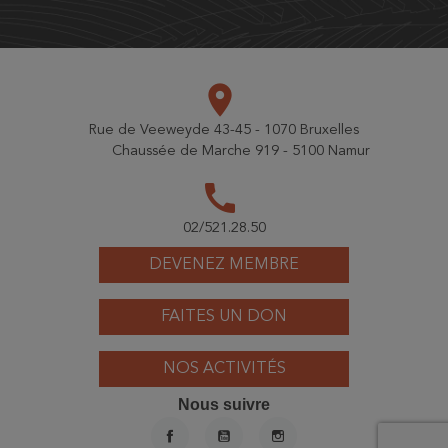
place
Rue de Veeweyde 43-45 - 1070 Bruxelles
Chaussée de Marche 919 - 5100 Namur
call
02/521.28.50
DEVENEZ MEMBRE
FAITES UN DON
NOS ACTIVITÉS
Nous suivre