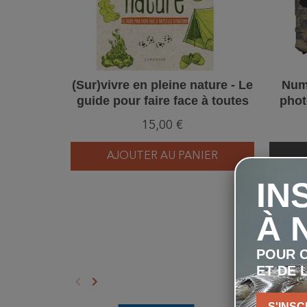
(Sur)vivre en pleine nature - Le
Num'
guide pour faire face à toutes
phot
les situations
Wi
15,00 €
AJOUTER AU PANIER
IN
À 
POUR C
ET DE 
keyboard_arrow_left
keyboard_arrow_right
Précédent
Suivant
S'INSC