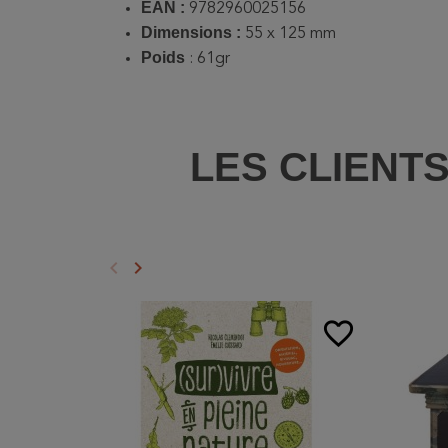
EAN :
9782960025156
Dimensions :
55 x 125 mm
Poids
: 61gr
LES CLIENT
keyboard_arrow_left
keyboard_arrow_right
Précédent
Suivant
favorite_border