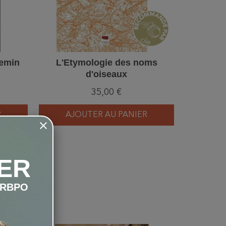
hemin
L'Etymologie des noms
Deco
d'oiseaux
St
35,00 €
R
AJOUTER AU PANIER
AJ
ER
LRBPO