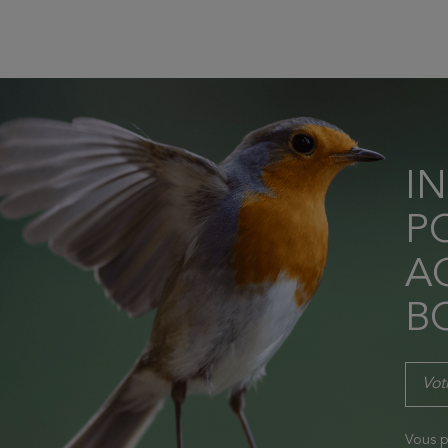
I
P
AC
B
Vous p