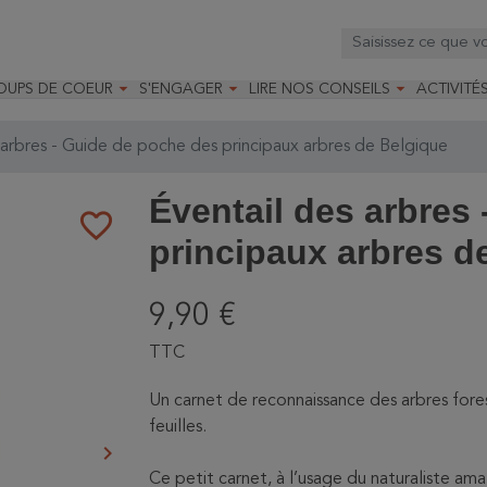



OUPS DE COEUR
S'ENGAGER
LIRE NOS CONSEILS
ACTIVITÉ
os
mandé par la LRBPO
Faire un don
Nourrir les oiseaux
Leçons d
ique
mandé par les CNB
Devenir membre
Installer un nichoir
Stages
arbres - Guide de poche des principaux arbres de Belgique
arques
Faire un legs
Installer un abreuvoir
Formatio
Devenir bénévole
Formati
Éventail des arbres
favorite_border
principaux arbres d
9,90 €
TTC
Un carnet de reconnaissance des arbres fores
feuilles.
keyboard_arrow_right
Suivant
Ce petit carnet, à l’usage du naturaliste a