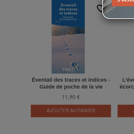
favorite_border
Éventail des traces et indices -
L’év
Guide de poche de la vie
écorc
animale en forêt
arbre
11,90 €
AJOUTER AU PANIER