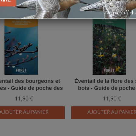
favorite_border
Ne plus affic
entail des bourgeons et
Éventail de la flore des
es - Guide de poche des
bois - Guide de poche
s et arbustes feuillus en
principales fleurs fores
11,90 €
11,90 €
hiver
AJOUTER AU PANIER
AJOUTER AU PANIE