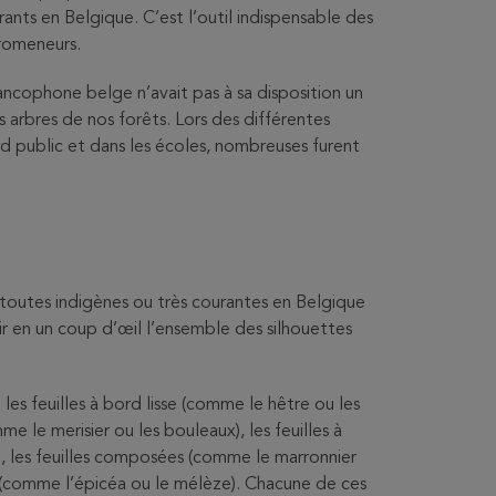
rants en Belgique. C’est l’outil indispensable des
promeneurs.
ancophone belge n’avait pas à sa disposition un
s arbres de nos forêts. Lors des différentes
and public et dans les écoles, nombreuses furent
t toutes indigènes ou très courantes en Belgique
r en un coup d’œil l’ensemble des silhouettes
: les feuilles à bord lisse (comme le hêtre ou les
me le merisier ou les bouleaux), les feuilles à
, les feuilles composées (comme le marronnier
les (comme l’épicéa ou le mélèze). Chacune de ces