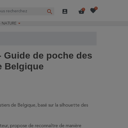
favorite
0
search
account_box
shopping_basket
0

S NATURE
e nature
ns longues
on Guide-Nature®
 - Guide de poche des
e Belgique
tiers de Belgique, basé sur la silhouette des
mateur, propose de reconnaître de manière