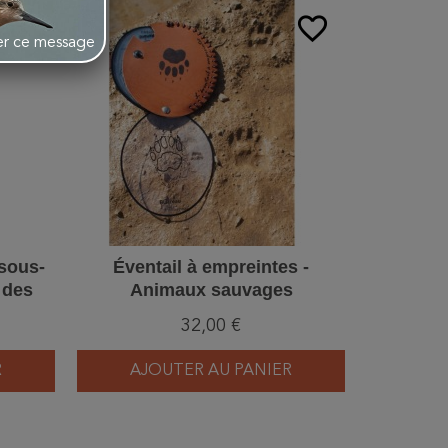
favorite_border
favorite_border
her ce message
 sous-
Éventail à empreintes -
Évent
 des
Animaux sauvages
tières
32,00 €
R
AJOUTER AU PANIER
AJ