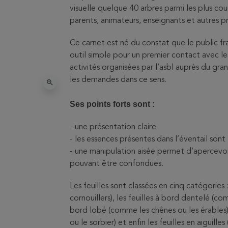
visuelle quelque 40 arbres parmi les plus cou
parents, animateurs, enseignants et autres 
Ce carnet est né du constat que le public fr
outil simple pour un premier contact avec le
activités organisées par l’asbl auprès du gr
les demandes dans ce sens.
zoom_in
Ses points forts sont :
- une présentation claire
- les essences présentes dans l’éventail son
- une manipulation aisée permet d’apercevoi
pouvant être confondues.
Les feuilles sont classées en cinq catégories 
cornouillers), les feuilles à bord dentelé (com
bord lobé (comme les chênes ou les érables)
ou le sorbier) et enfin les feuilles en aiguil