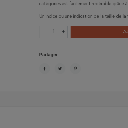
catégories est facilement repérable grâce à
Un indice ou une indication de la taille de la
-
+
A
Partager
PARTAGER
TWEET
PINTEREST