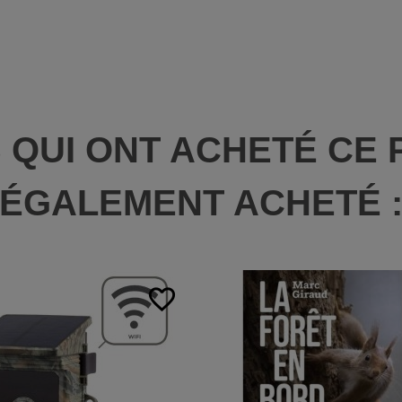
S QUI ONT ACHETÉ CE 
ÉGALEMENT ACHETÉ 
favorite_border