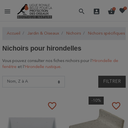
favorite
0
menu
search
account_box
shopping_basket
0
Accueil
Jardin & Oiseaux
Nichoirs
Nichoirs spécifiques
Nichoirs pour hirondelles
Vous pouvez consulter nos fiches nichoirs pour l'
Hirondelle de
fenêtre
et l'
Hirondelle rustique
.
FILTRER
-10%
favorite_border
favorite_border