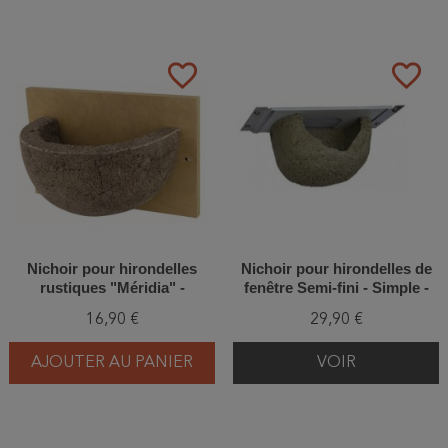
favorite_border
favorite_border
Nichoir pour hirondelles
Nichoir pour hirondelles de
rustiques "Méridia" -
fenêtre Semi-fini - Simple -
Bois/Béton de bois
Béton de bois - Schwegler
16,90 €
29,90 €
(Nº13B-318/8)
AJOUTER AU PANIER
VOIR