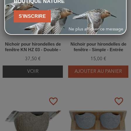
BOUTIQUE NATURE
S'INSCRIRE
Ne plus afficher ce message
Nichoir pour hirondelles de
Nichoir pour hirondelles de
fenêtre KN HZ 03 - Double -
fenêtre - Simple - Entrée
Béton de bois
droite - Bois/Béton de bois
37,50 €
15,00 €
VOIR
AJOUTER AU PANIER
favorite_border
favorite_border