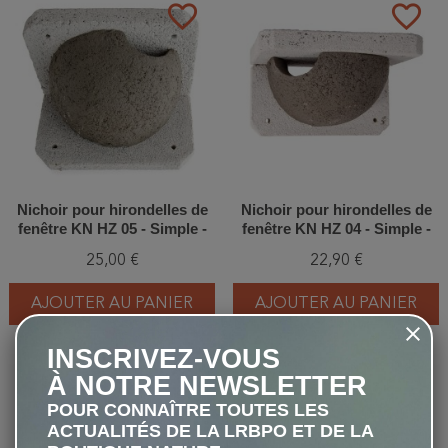
favorite_border
favorite_border
Nichoir pour hirondelles de
Nichoir pour hirondelles de
fenêtre KN HZ 05 - Simple -
fenêtre KN HZ 04 - Simple -
Entrée droite - Béton de bois
Entrée gauche - Béton de
25,00 €
22,90 €
bois
AJOUTER AU PANIER
AJOUTER AU PANIER
INSCRIVEZ-VOUS
À NOTRE NEWSLETTER
favorite_border
favorite_border
POUR CONNAÎTRE TOUTES LES
ACTUALITÉS DE LA LRBPO ET DE LA