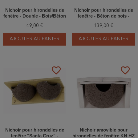
Nichoir pour hirondelles de
Nichoir pour hirondelles de
fenêtre - Double - Bois/Béton
fenêtre - Béton de bois -
de bois - Schwegler (N° 9B -
Schwegler (N°11- 340/9)
49,00 €
139,00 €
312/6)
AJOUTER AU PANIER
AJOUTER AU PANIER
favorite_border
favorite_border
Nichoir pour hirondelles de
Nichoir amovible pour
fenêtre "Santa Cruz" -
hirondelles de fenêtre KN HZ