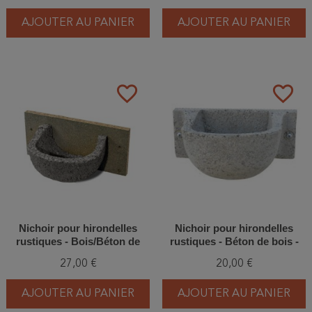
AJOUTER AU PANIER
AJOUTER AU PANIER
favorite_border
favorite_border
Nichoir pour hirondelles
Nichoir pour hirondelles
rustiques - Bois/Béton de
rustiques - Béton de bois -
bois - Schwegler (N°10 -
Schwegler (N°10B - 331/7)
27,00 €
20,00 €
330/0)
AJOUTER AU PANIER
AJOUTER AU PANIER