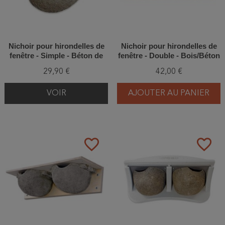
Nichoir pour hirondelles de
Nichoir pour hirondelles de
fenêtre - Simple - Béton de
fenêtre - Double - Bois/Béton
bois - Schwegler (Nº13-315/7)
de bois - Schwegler (N°9A -
29,90 €
42,00 €
310/2)
VOIR
AJOUTER AU PANIER
favorite_border
favorite_border