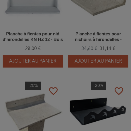
Planche à fientes pour nid
Planche à fientes pour
d'hirondelles KN HZ 12 - Bois
nichoirs à hirondelles -
Simple - Béton de bois
28,00 €
34,60 €
31,14 €
AJOUTER AU PANIER
AJOUTER AU PANIER
-20%
-20%
favorite_border
favorite_border