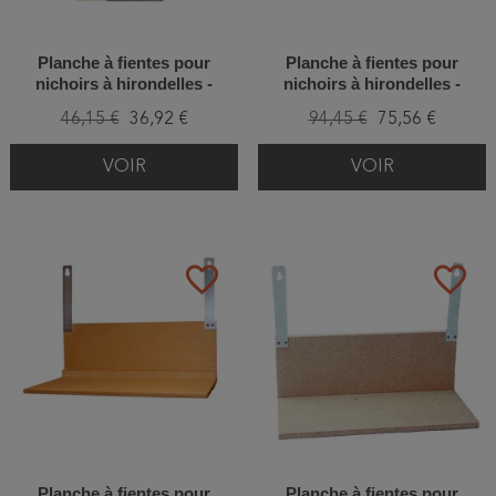
Planche à fientes pour
Planche à fientes pour
nichoirs à hirondelles -
nichoirs à hirondelles -
Double - Béton de bois
Double - Acier thermolaqué
46,15 €
36,92 €
94,45 €
75,56 €
VOIR
VOIR
favorite_border
favorite_border
Planche à fientes pour
Planche à fientes pour