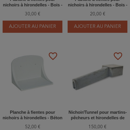
nichoirs à hirondelles - Bois -
nichoirs à hirondelles - Bois -
Schwegler (N°9B - 313/3)
Schwegler (N°9A - 320/1)
30,00 €
20,00 €
AJOUTER AU PANIER
AJOUTER AU PANIER
favorite_border
favorite_border
Planche à fientes pour
Nichoir/Tunnel pour martins-
nichoirs à hirondelles - Béton
pêcheurs et hirondelles de
de bois - Schwegler (N°11 -
rivage - Béton de bois -
52,00 €
150,00 €
345/4)
Schwegler (640/0)