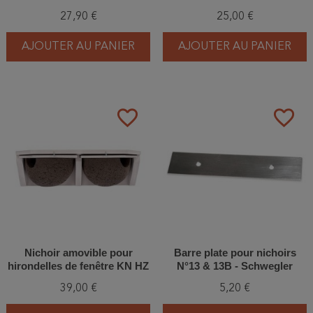
Double - Bois/Béton de bois
10 - Simple
27,90 €
25,00 €
AJOUTER AU PANIER
AJOUTER AU PANIER
favorite_border
favorite_border
Nichoir amovible pour
Barre plate pour nichoirs
hirondelles de fenêtre KN HZ
N°13 & 13B - Schwegler
09 - Double - Béton de bois
(316/4)
39,00 €
5,20 €