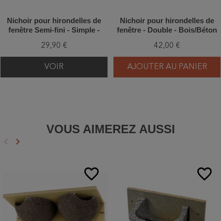
Nichoir pour hirondelles de
Nichoir pour hirondelles de
fenêtre Semi-fini - Simple -
fenêtre - Double - Bois/Béton
Béton de bois - Schwegler
de bois - Schwegler (N°9A -
29,90 €
42,00 €
(Nº13B-318/8)
310/2)
VOIR
AJOUTER AU PANIER
VOUS AIMEREZ AUSSI
keyboard_arrow_left
keyboard_arrow_right
Précédent
Suivant
favorite_border
favorite_border