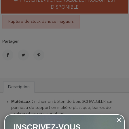
PRÉVENEZ-MOI LORSQUE LE PRODUIT EST
DISPONIBLE
Rupture de stock dans ce magasin.
Partager
PARTAGER
TWEET
PINTEREST
Description
Matériaux :
nichoir en béton de bois SCHWEGLER sur
panneau de support en matière plastique, barres de
fixation et vis en acier affiné
Dimensions :
L 25 cm (bande comprise), P 14 x H 9 cm
INSCRIVEZ-VOUS
Poids
: 0,9 kg environ