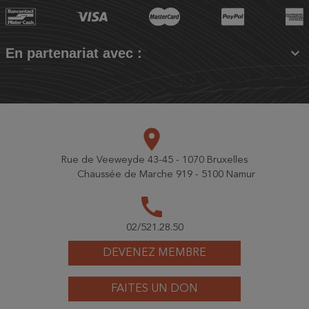

En partenariat avec :
place
Rue de Veeweyde 43-45 - 1070 Bruxelles
Chaussée de Marche 919 - 5100 Namur
call
02/521.28.50
DEVENEZ MEMBRE
FAITES UN DON